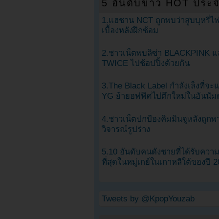
5 อันดับข่าว HOT ประจ
1.แฮชาน NCT ถูกพบว่าสูบบุหรี่ไฟ
เบื้องหลังฝึกซ้อม
2.ชาวเน็ตพบลิซ่า BLACKPINK แ
TWICE ไปช้อปปิ้งด้วยกัน
3.The Black Label กำลังเล็งที่จ
YG ย้ายอฟฟิศไปตึกใหม่ในฮันนัม
4.ชาวเน็ตปกป้องคิมมินจูหลังถูกพ
วิจารณ์รูปร่าง
5.10 อันดับคนดังชายที่ได้รับคว
ที่สุดในหมู่เกย์ในเกาหลีใต้ของปี 
Tweets by @KpopYouzab