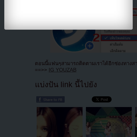
ตอนนี้แฟนๆสามารถติดตามเราได้อีกช่องทางสา
==>>
IG YOUZAB
แบ่งปัน link นี้ไปยัง