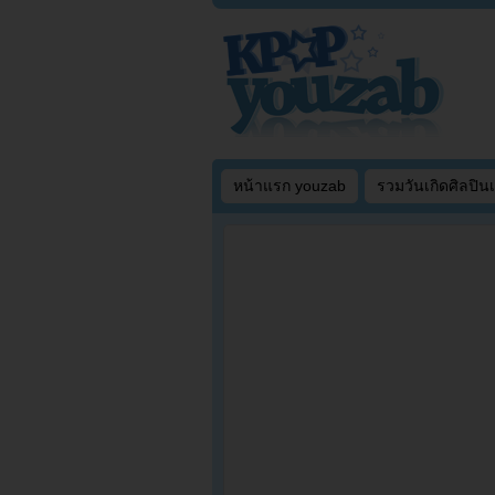
หน้าแรก youzab
รวมวันเกิดศิลปิน