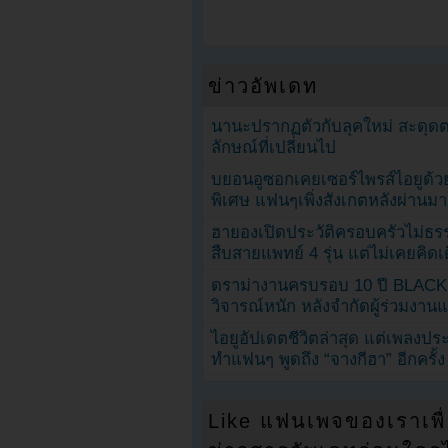
ข่าวอัพเดท
นานะปรากฏตัวกับลุคใหม่ สะดุด
ลักษณ์ที่เปลี่ยนไป
บยอนอูซอกเคยเซอร์ไพรส์ไอยูด้วย
พิเศษ แฟนๆเพิ่งสังเกตหลังผ่านมา
ฮายองเปิดประวัติครอบครัวไม่ธ
สืบสายแพทย์ 4 รุ่น แต่ไม่เคยคิ
ดราม่างานครบรอบ 10 ปี BLAC
วิจารณ์หนัก หลังจำกัดผู้ร่วมงาน
ไอยูอัปเดตชีวิตล่าสุด แต่เพลงป
ทำแฟนๆ พูดถึง “จางกีฮา” อีกครั้ง
Like แฟนเพจของเราเพื