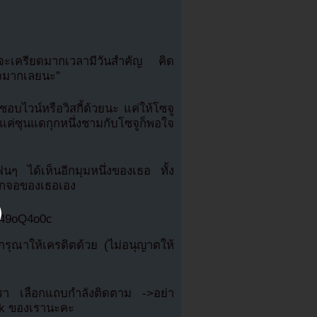
ยจะเครียดมากเวลามีวันสำคัญ คิด
จมากเลยนะ”
่ชอบไวน์หรือวิสกี้ด้วยนะ แค่ให้โซจู
ค่ซุนแดกุกหนึ่งชามกับโซจูก็พอใจ
ๆ ได้เห็นอีกมุมหนึ่งของเธอ ทั้ง
อกจอของเธอเอง
q49oQ4o0c
ุณาให้เครดิตด้วย (ไม่อนุญาตให้
เรา เลือกแถบกำลังติดตาม ->อย่า
ok ของเรานะคะ