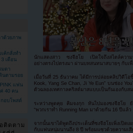
ตาด้วยภาพ
เค้กสั่งทำ
นักแสดงสาว ซงจีฮโย เปิดใจถึงสไตล์ความร
 3 เดือน
อย่างตรงไปตรงมา ผ่านบทสนทนาสบายๆ กับเพื
รรมดา
ดเดินตามรอย
เมื่อวันที่ 25 ธันวาคม ได้มีการปล่อยคลิปวิดีโอ
Kook, Yang Se Chan, Ji Ye Eun” บนช่อง Yo
KPINK แฟน
ตัวฉลองเทศกาลคริสต์มาสแบบเป็นกันเองกับส
แค่ 40 คน
ระกอบโพสต์
ระหว่างพูดคุย คิมจงกุก หันไปมองซงจีฮโย ย
“พวกเราทำ Running Man มาด้วยกัน 16 ปีแล้ว เล
จากนั้นเขาได้พูดถึงประเด็นที่ซงจีฮโยเพิ่งเปิ
่อติดตาม
กับแฟนหนุ่มนานถึง 8 ปี พร้อมแซวด้วยความเสียด