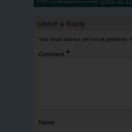
KPOP Youzab tagged this post with:
ซงจีฮโย
,
เดต
,
แฟ
Leave a Reply
Your email address will not be published.
R
*
Comment
Name