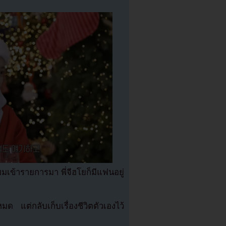
่ผมเข้ารายการมา พี่จีฮโยก็มีแฟนอยู่
มด แต่กลับเก็บเรื่องชีวิตตัวเองไว้