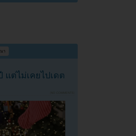
ษณา
 แต่ไม่เคยไปเดต
น
{
NO COMMENTS
}