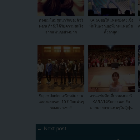
ทรงผมใหม่สุดน่ารักของคิวริ
KARA ขอให้แฟนๆยังคงเชื่อ
T-ara กำลังได้รับความสนใจ
มั่นในพวกเธอที่งานแฟนมีต
จากแฟนๆอย่างมาก
ติ้งล่าสุด!
Super Junior เตรียมจัดงาน
งานแฟนมีตเดี่ยวของยองจี
ฉลองครบรอบ 10 ปีกับแฟนๆ
KARA ได้รับการตอบรับ
ของพวกเขา!!
มากมายจากแฟนๆในญี่ปุ่น
← Next post