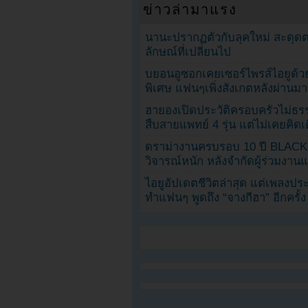
ข่าวล่ามาแรง
นานะปรากฏตัวกับลุคใหม่ สะดุด
ลักษณ์ที่เปลี่ยนไป
บยอนอูซอกเคยเซอร์ไพรส์ไอยูด้วย
พิเศษ แฟนๆเพิ่งสังเกตหลังผ่านมา
ฮายองเปิดประวัติครอบครัวไม่ธ
สืบสายแพทย์ 4 รุ่น แต่ไม่เคยคิ
ดราม่างานครบรอบ 10 ปี BLAC
วิจารณ์หนัก หลังจำกัดผู้ร่วมงาน
ไอยูอัปเดตชีวิตล่าสุด แต่เพลงป
ทำแฟนๆ พูดถึง “จางกีฮา” อีกครั้ง