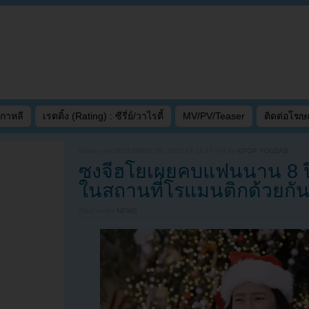
เกาหลี
เรตติ้ง (Rating) : ซีรี่ย์/วาไรตี้
MV/PV/Teaser
ติดต่อโฆ
Written on
DECEMBER 25, 2025 AT 11:47 PM
by
KPOP YOUZAB
ซงจีฮโยเผยคบแฟนนาน 8 ปี
ในสถานที่โรแมนติกด้วยกั
Filed under
NEWS