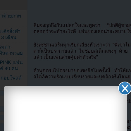
ตาด้วยภาพ
คิมจงกุกถึงกับแปลกใจและพูดว่า “ปกติผู้ชา
เค้กสั่งทำ
ตลอดว่าจะทำอะไรดี แฟนของเธอน่าจะสบายใ
 3 เดือน
ยังเซชานเสริมมุกเรียกเสียงหัวเราะว่า “พี่เขาไม
รรมดา
ตาก็เป็นประกายแล้ว ไม่ชอบสเต็กแพงๆ ด้วย แ
ดเดินตามรอย
แล้ว เป็นแฟนสายคุ้มค่าตัวจริง”
KPINK แฟน
แค่ 40 คน
คำพูดตรงไปตรงมาของซงจีฮโยครั้งนี้ ทำให้แฟน
สไตล์ความรักแบบเรียบง่ายและบุคลิกจริงใจน
ระกอบโพสต์
https://www.youtube.com/watch?v=bp
แปลจาก allkpop โดย
Youzab
หากนำออกไปกร
Hotlink ไฟล์ภาพ)
หากไม่ต้องการพลาดข่าวสารอย่างรวดเร็วจาก
ลืมติ๊ก
เลือกเห็นโพสต์ก่อนของเพจ Facebo