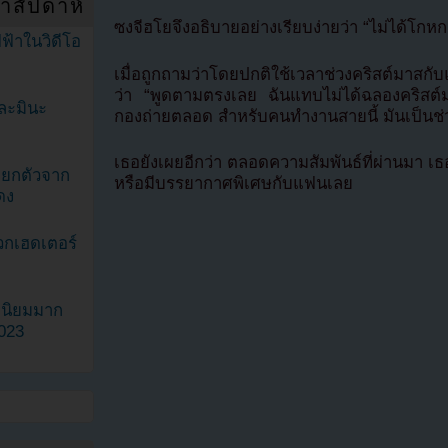
ำสัปดาห์
ซงจีฮโยจึงอธิบายอย่างเรียบง่ายว่า “ไม่ได้โกหกนะ
ฟ้าในวิดีโอ
เมื่อถูกถามว่าโดยปกติใช้เวลาช่วงคริสต์มา
ว่า “พูดตามตรงเลย ฉันแทบไม่ได้ฉลองคริสต์มา
ละมินะ
กองถ่ายตลอด สำหรับคนทำงานสายนี้ มันเป็นช่วงที
เธอยังเผยอีกว่า ตลอดความสัมพันธ์ที่ผ่านมา 
ะแยกตัวจาก
หรือมีบรรยากาศพิเศษกับแฟนเลย
ดง
วกเฮดเตอร์
ามนิยมมาก
2023