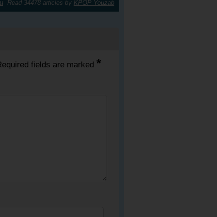
น
Read 34478 articles by
KPOP Youzab
*
equired fields are marked