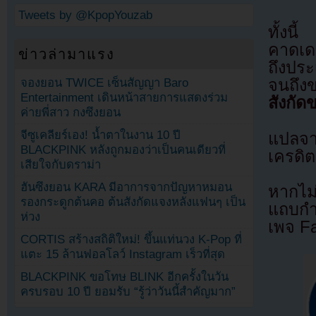
Tweets by @KpopYouzab
ทั้งนี
คาดเด
ข่าวล่ามาแรง
ถึงประ
จองยอน TWICE เซ็นสัญญา Baro
จนถึ
Entertainment เดินหน้าสายการแสดงร่วม
สังกัด
ค่ายพี่สาว กงซึงยอน
จีซูเคลียร์เอง! น้ำตาในงาน 10 ปี
แปลจ
BLACKPINK หลังถูกมองว่าเป็นคนเดียวที่
เครดิต
เสียใจกับดราม่า
ฮันซึงยอน KARA มีอาการจากปัญหาหมอน
หากไม
รองกระดูกต้นคอ ต้นสังกัดแจงหลังแฟนๆ เป็น
แถบกำล
ห่วง
เพจ F
CORTIS สร้างสถิติใหม่! ขึ้นแท่นวง K-Pop ที่
แตะ 15 ล้านฟอลโลว์ Instagram เร็วที่สุด
BLACKPINK ขอโทษ BLINK อีกครั้งในวัน
ครบรอบ 10 ปี ยอมรับ “รู้ว่าวันนี้สำคัญมาก”