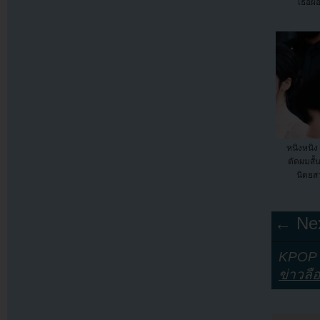
เธอผ
หนิงหนิง
ตัดผมสั
นิตยส
← Nex
KPOP Y
ข่าวลื