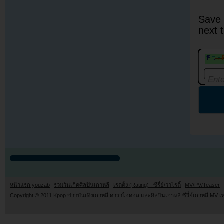
Save 
next 
หน้าแรก youzab
รวมวันเกิดศิลปินเกาหลี
เรตติ้ง (Rating) : ซีรี่ย์/วาไรตี้
MV/PV/Teaser
Copyright © 2011
Kpop ข่าวบันเทิงเกาหลี ดาราไอดอล และศิลปินเกาหลี ซีรี่ย์เกาหลี MV เ