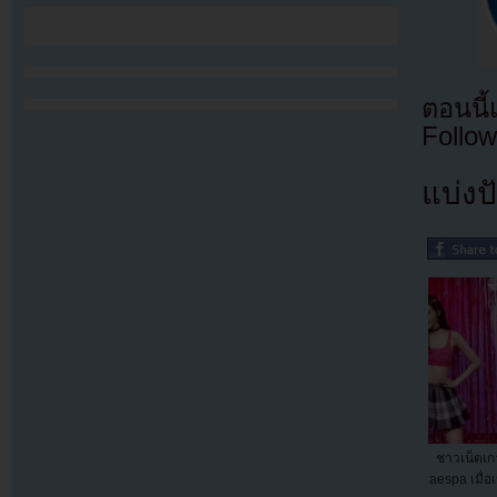
ตอนนี
Follow
แบ่งปั
ชาวเน็ตเกา
aespa เมื่อ