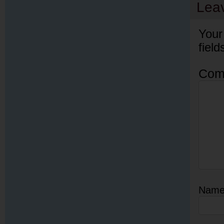
Lea
Your
fiel
Com
Nam