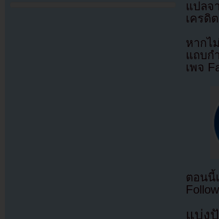
แปลจ
เครดิต
หากไม
แถบกำล
เพจ F
ตอนนี
Follow
แบ่งปั