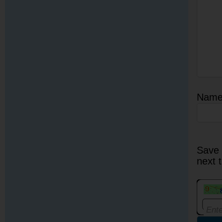
Nam
Save 
next 