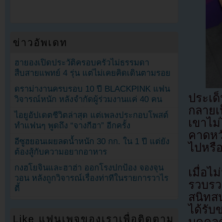
ข่าวอัพเดท
ฮายองเปิดประวัติครอบครัวไม่ธรรมดา
สืบสายแพทย์ 4 รุ่น แต่ไม่เคยคิดเดินตามรอย
ดราม่างานครบรอบ 10 ปี BLACKPINK แฟน
ประเด็
วิจารณ์หนัก หลังจำกัดผู้ร่วมงานแค่ 40 คน
กลายเป็
ไอยูอัปเดตชีวิตล่าสุด แต่เพลงประกอบโพสต์
เขาไม
ทำแฟนๆ พูดถึง “จางกีฮา” อีกครั้ง
คาดหวั
อีซูฮยอนเผยลดน้ำหนัก 30 กก. ใน 1 ปี แต่ยัง
ไปหรือ
ต้องสู้กับความอยากอาหาร
กงฮโยจินและฮาฮ่า ออกโรงปกป้อง จองจุน
เมื่อไ
วอน หลังถูกวิจารณ์เรื่องท่าทีในรายการวาไร
รวบรว
ตี้
สนิทส
ได้รั
Like แฟนเพจของเราเพื่อติดตาม