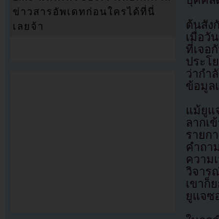
บุคคล
ข่าวสารอัพเดทก่อนใครได้ที่นี่
ต้นสั
เลยจ้า
เมื่อว
ที่เจอ
ประโย
ว่ากำล
ข้อมูล
แม้ยูแ
ลากเข
รายกา
คำถาม
ความเห็
วิจารณ
เขาก็
ยูแจซอ