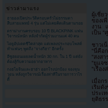
ข่าวล่ามาแรง
ผู้เชี
ฮายองเปิดประวัติครอบครัวไม่ธรรมดา
ของเพ
สืบสายแพทย์ 4 รุ่น แต่ไม่เคยคิดเดินตามรอย
งาน แ
ดราม่างานครบรอบ 10 ปี BLACKPINK แฟน
เป็น “
วิจารณ์หนัก หลังจำกัดผู้ร่วมงานแค่ 40 คน
ไอยูอัปเดตชีวิตล่าสุด แต่เพลงประกอบโพสต์
ชาวเน
ทำแฟนๆ พูดถึง “จางกีฮา” อีกครั้ง
“นี่คื
“สงสา
อีซูฮยอนเผยลดน้ำหนัก 30 กก. ใน 1 ปี แต่ยัง
ต้องสู้กับความอยากอาหาร
“ยูแจซ
“เรื่อ
กงฮโยจินและฮาฮ่า ออกโรงปกป้อง จองจุน
วอน หลังถูกวิจารณ์เรื่องท่าทีในรายการวาไร
ตี้
เมื่อ
เริ่มด
ประเท
ยุติธร