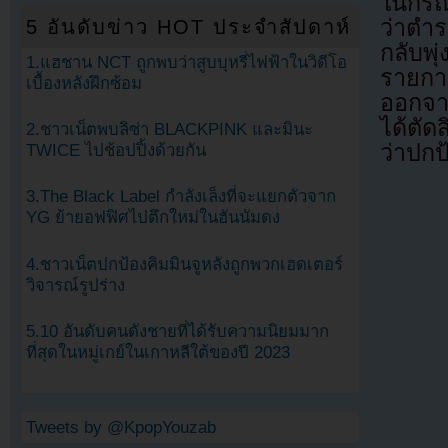
ในกรณี
ว่าตำร
5 อันดับข่าว HOT ประจำสัปดาห์
กลับพุ
1.แฮชาน NCT ถูกพบว่าสูบบุหรี่ไฟฟ้าในวิดีโอ
รายกา
เบื้องหลังฝึกซ้อม
ออกจา
ได้ตั
2.ชาวเน็ตพบลิซ่า BLACKPINK และมินะ
ว่าปกป
TWICE ไปช้อปปิ้งด้วยกัน
3.The Black Label กำลังเล็งที่จะแยกตัวจาก
YG ย้ายอฟฟิศไปตึกใหม่ในฮันนัมดง
4.ชาวเน็ตปกป้องคิมมินจูหลังถูกพวกเฮดเตอร์
วิจารณ์รูปร่าง
5.10 อันดับคนดังชายที่ได้รับความนิยมมาก
ที่สุดในหมู่เกย์ในเกาหลีใต้ของปี 2023
Tweets by @KpopYouzab