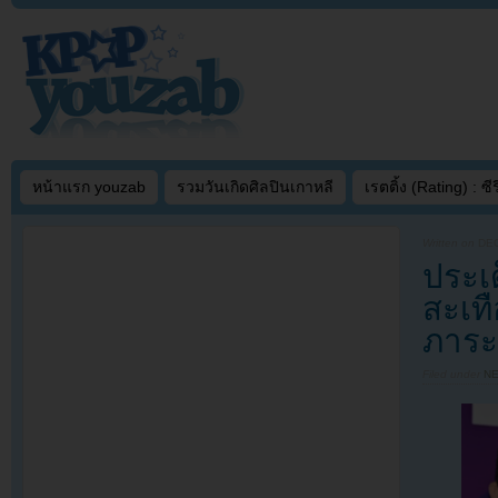
หน้าแรก youzab
รวมวันเกิดศิลปินเกาหลี
เรตติ้ง (Rating) : ซีรี
Written on
DEC
ประเ
สะเทื
ภาระ
Filed under
N