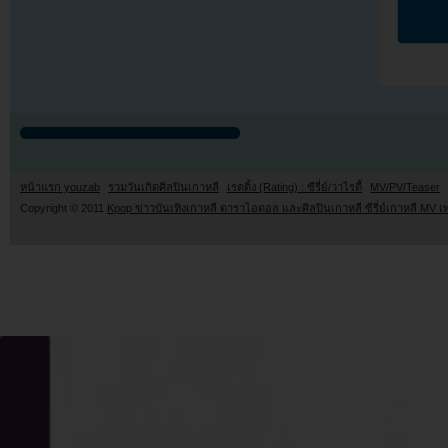
หน้าแรก youzab
รวมวันเกิดศิลปินเกาหลี
เรตติ้ง (Rating) : ซีรี่ย์/วาไรตี้
MV/PV/Teaser
Copyright © 2011
Kpop ข่าวบันเทิงเกาหลี ดาราไอดอล และศิลปินเกาหลี ซีรี่ย์เกาหลี MV เ