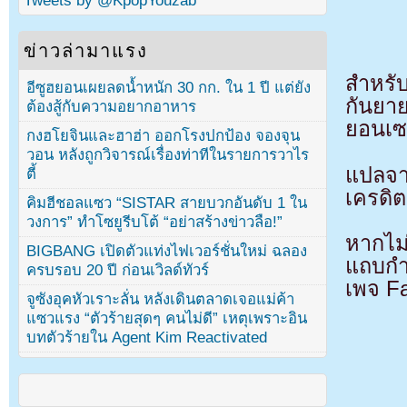
Tweets by @KpopYouzab
ข่าวล่ามาแรง
สำหรั
อีซูฮยอนเผยลดน้ำหนัก 30 กก. ใน 1 ปี แต่ยัง
กันยา
ต้องสู้กับความอยากอาหาร
ยอนเซ
กงฮโยจินและฮาฮ่า ออกโรงปกป้อง จองจุน
วอน หลังถูกวิจารณ์เรื่องท่าทีในรายการวาไร
แปลจ
ตี้
เครดิต
คิมฮีชอลแซว “SISTAR สายบวกอันดับ 1 ใน
วงการ” ทำโซยูรีบโต้ “อย่าสร้างข่าวลือ!”
หากไม
BIGBANG เปิดตัวแท่งไฟเวอร์ชั่นใหม่ ฉลอง
แถบกำล
ครบรอบ 20 ปี ก่อนเวิลด์ทัวร์
เพจ F
จูซังอุคหัวเราะลั่น หลังเดินตลาดเจอแม่ค้า
แซวแรง “ตัวร้ายสุดๆ คนไม่ดี” เหตุเพราะอิน
บทตัวร้ายใน Agent Kim Reactivated