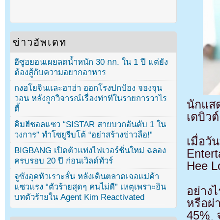
ข่าวอัพเดท
อีซูฮยอนเผยลดน้ำหนัก 30 กก. ใน 1 ปี แต่ยัง
ต้องสู้กับความอยากอาหาร
กงฮโยจินและฮาฮ่า ออกโรงปกป้อง จองจุน
วอน หลังถูกวิจารณ์เรื่องท่าทีในรายการวาไร
นักแส
ตี้
เดบิวต
คิมฮีชอลแซว “SISTAR สายบวกอันดับ 1 ใน
วงการ” ทำโซยูรีบโต้ “อย่าสร้างข่าวลือ!”
เมื่อ
BIGBANG เปิดตัวแท่งไฟเวอร์ชั่นใหม่ ฉลอง
Enter
ครบรอบ 20 ปี ก่อนเวิลด์ทัวร์
Hee L
จูซังอุคหัวเราะลั่น หลังเดินตลาดเจอแม่ค้า
แซวแรง “ตัวร้ายสุดๆ คนไม่ดี” เหตุเพราะอิน
อย่างไ
บทตัวร้ายใน Agent Kim Reactivated
หรือผ่
45% จา