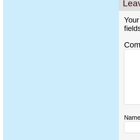
Lea
Your
fiel
Com
Nam