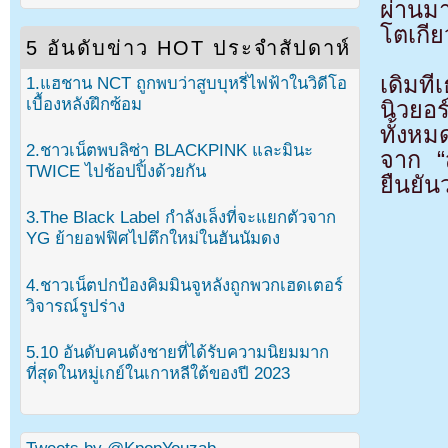
ผ่านม
โตเกี
5 อันดับข่าว HOT ประจำสัปดาห์
เดิมท
1.แฮชาน NCT ถูกพบว่าสูบบุหรี่ไฟฟ้าในวิดีโอ
เบื้องหลังฝึกซ้อม
นิวยอ
ทั้งหม
2.ชาวเน็ตพบลิซ่า BLACKPINK และมินะ
จาก “
TWICE ไปช้อปปิ้งด้วยกัน
ยืนยัน
3.The Black Label กำลังเล็งที่จะแยกตัวจาก
YG ย้ายอฟฟิศไปตึกใหม่ในฮันนัมดง
4.ชาวเน็ตปกป้องคิมมินจูหลังถูกพวกเฮดเตอร์
วิจารณ์รูปร่าง
5.10 อันดับคนดังชายที่ได้รับความนิยมมาก
ที่สุดในหมู่เกย์ในเกาหลีใต้ของปี 2023