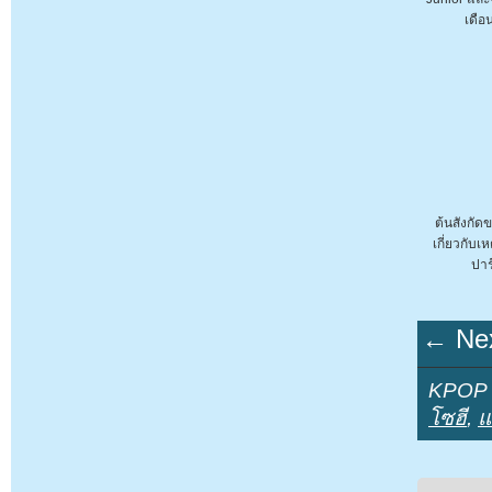
เดือ
ต้นสังกัดข
เกี่ยวกับเ
ปาร์
← Nex
KPOP Y
โซฮี
,
แ