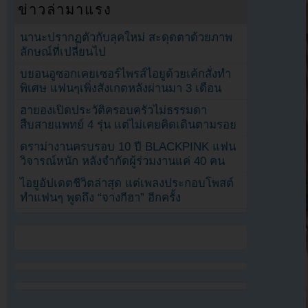
ข่าวล่ามาแรง
นานะปรากฏตัวกับลุคใหม่ สะดุดตาด้วยภาพ
ลักษณ์ที่เปลี่ยนไป
บยอนอูซอกเคยเซอร์ไพรส์ไอยูด้วยเค้กสั่งทำ
พิเศษ แฟนๆเพิ่งสังเกตหลังผ่านมา 3 เดือน
ฮายองเปิดประวัติครอบครัวไม่ธรรมดา
สืบสายแพทย์ 4 รุ่น แต่ไม่เคยคิดเดินตามรอย
ดราม่างานครบรอบ 10 ปี BLACKPINK แฟน
วิจารณ์หนัก หลังจำกัดผู้ร่วมงานแค่ 40 คน
ไอยูอัปเดตชีวิตล่าสุด แต่เพลงประกอบโพสต์
ทำแฟนๆ พูดถึง “จางกีฮา” อีกครั้ง