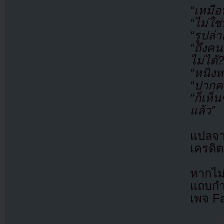
“เหมือ
“ไม่ใช
“รูปล่
“ถึงคน
ไม่ได้?
“หนิงห
“ปากค
“ก็เห็
แล้ว”
แปลจ
เครดิต
หากไม
แถบกำล
เพจ F