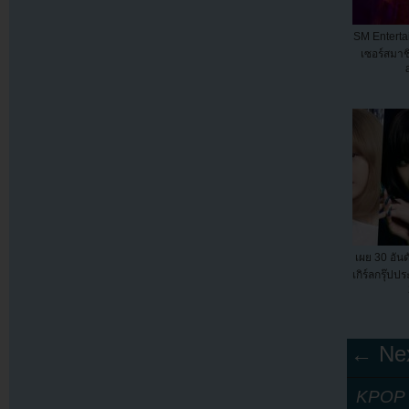
SM Enterta
เซอร์สมา
เผย 30 อันด
เกิร์ลกรุ๊ป
← Nex
KPOP Y