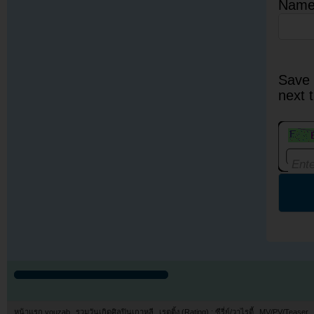
Nam
Save 
next 
หน้าแรก youzab
รวมวันเกิดศิลปินเกาหลี
เรตติ้ง (Rating) : ซีรี่ย์/วาไรตี้
MV/PV/Teaser