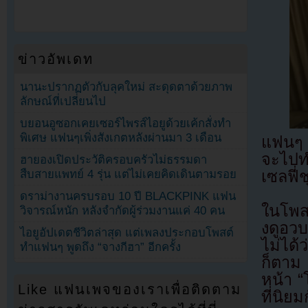
ข่าวอัพเดท
นานะปรากฏตัวกับลุคใหม่ สะดุดตาด้วยภาพ
ลักษณ์ที่เปลี่ยนไป
บยอนอูซอกเคยเซอร์ไพรส์ไอยูด้วยเค้กสั่งทำ
พิเศษ แฟนๆเพิ่งสังเกตหลังผ่านมา 3 เดือน
แฟนๆ ก
จะไปท
ฮายองเปิดประวัติครอบครัวไม่ธรรมดา
สืบสายแพทย์ 4 รุ่น แต่ไม่เคยคิดเดินตามรอย
เซลฟี
ดราม่างานครบรอบ 10 ปี BLACKPINK แฟน
ในโพสต
วิจารณ์หนัก หลังจำกัดผู้ร่วมงานแค่ 40 คน
งดูอวบ
ไอยูอัปเดตชีวิตล่าสุด แต่เพลงประกอบโพสต์
ไม่ได
ทำแฟนๆ พูดถึง “จางกีฮา” อีกครั้ง
ก็ตาม
หน้า “
Like แฟนเพจของเราเพื่อติดตาม
ที่นิยม