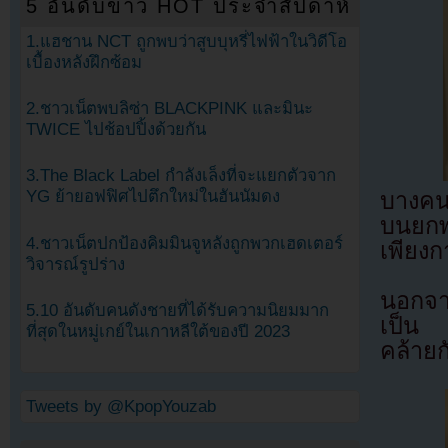
5 อันดับข่าว HOT ประจำสัปดาห์
1.แฮชาน NCT ถูกพบว่าสูบบุหรี่ไฟฟ้าในวิดีโอ
เบื้องหลังฝึกซ้อม
2.ชาวเน็ตพบลิซ่า BLACKPINK และมินะ
TWICE ไปช้อปปิ้งด้วยกัน
3.The Black Label กำลังเล็งที่จะแยกตัวจาก
YG ย้ายอฟฟิศไปตึกใหม่ในฮันนัมดง
บางคน
บนยกพล
4.ชาวเน็ตปกป้องคิมมินจูหลังถูกพวกเฮดเตอร์
เพียงก
วิจารณ์รูปร่าง
นอกจา
5.10 อันดับคนดังชายที่ได้รับความนิยมมาก
เป็น “
ที่สุดในหมู่เกย์ในเกาหลีใต้ของปี 2023
คล้ายก
Tweets by @KpopYouzab