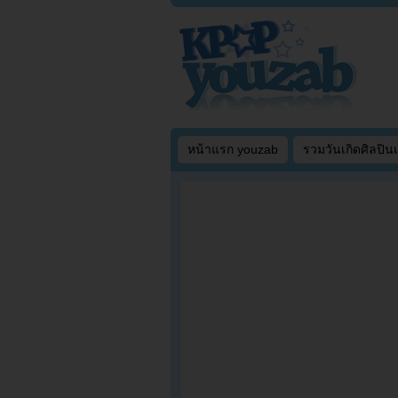
หน้าแรก youzab
รวมวันเกิดศิลปิน