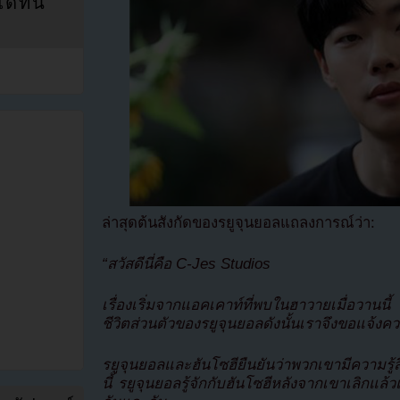
ที่นี่
ล่าสุดต้นสังกัดของรยูจุนยอลแถลงการณ์ว่า:
“สวัสดีนี่คือ C-Jes Studios
เรื่องเริ่มจากแอคเคาท์ที่พบในฮาวายเมื่อวานน
ชีวิตส่วนตัวของรยูจุนยอลดังนั้นเราจึงขอแจ้ง
รยูจุนยอลและฮันโซฮียืนยันว่าพวกเขามีความรู้สึก
นี้ รยูจุนยอลรู้จักกับฮันโซฮีหลังจากเขาเลิกแล้