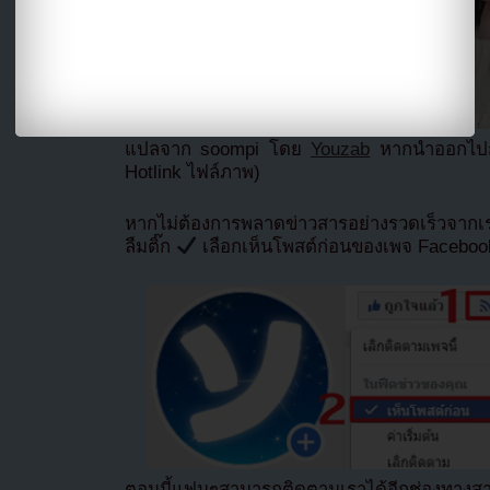
แปลจาก soompi โดย
Youzab
หากนำออกไปกร
Hotlink ไฟล์ภาพ)
หากไม่ต้องการพลาดข่าวสารอย่างรวดเร็วจาก
ลืมติ๊ก
เลือกเห็นโพสต์ก่อนของเพจ Facebo
ตอนนี้แฟนๆสามารถติดตามเราได้อีกช่องทางสา