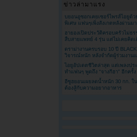
ข่าวล่ามาแรง
บยอนอูซอกเคยเซอร์ไพรส์ไอยูด้วย
พิเศษ แฟนๆเพิ่งสังเกตหลังผ่านมา
ฮายองเปิดประวัติครอบครัวไม่ธ
สืบสายแพทย์ 4 รุ่น แต่ไม่เคยคิ
ดราม่างานครบรอบ 10 ปี BLAC
วิจารณ์หนัก หลังจำกัดผู้ร่วมงาน
ไอยูอัปเดตชีวิตล่าสุด แต่เพลงป
ทำแฟนๆ พูดถึง “จางกีฮา” อีกครั้ง
อีซูฮยอนเผยลดน้ำหนัก 30 กก. ใน 
ต้องสู้กับความอยากอาหาร