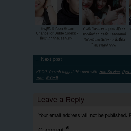
อีกคู่!!NS Yoon-G และ
ต้นสังกัดของชเวยูจองปฏิเสธ
Chancellor Duble Sidekick
ข่าวลือที่ว่าเธอดื่มแอลกอฮอล์
ยืนยันว่ากำลังออกเดท!!
กับโซมีและคิมโซฮเยทั้งที่ยัง
ไม่บรรลุนิติภาวะ
← Next post
KPOP Youzab tagged this post with:
Han So Hee
,
Ryu 
ยอล
,
ฮันโซฮี
Leave a Reply
Your email address will not be published.
R
*
Comment