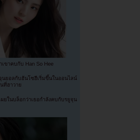
ว่าเขาคบกับ Han So Hee
นยอลกับฮันโซฮีเริ่มขึ้นในออนไลน์
นที่ฮาวาย
เผยในบล็อกว่าเธอกำลังคบกับรยูจุน