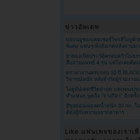
ข่าวอัพเดท
บยอนอูซอกเคยเซอร์ไพรส์ไอยูด้วย
พิเศษ แฟนๆเพิ่งสังเกตหลังผ่านมา
ฮายองเปิดประวัติครอบครัวไม่ธ
สืบสายแพทย์ 4 รุ่น แต่ไม่เคยคิ
ดราม่างานครบรอบ 10 ปี BLAC
วิจารณ์หนัก หลังจำกัดผู้ร่วมงาน
ไอยูอัปเดตชีวิตล่าสุด แต่เพลงป
ทำแฟนๆ พูดถึง “จางกีฮา” อีกครั้ง
อีซูฮยอนเผยลดน้ำหนัก 30 กก. ใน 
ต้องสู้กับความอยากอาหาร
Like แฟนเพจของเราเพื