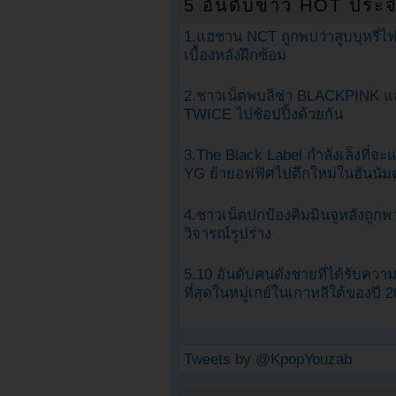
5 อันดับข่าว HOT ประจ
1.แฮชาน NCT ถูกพบว่าสูบบุหรี่ไฟ
เบื้องหลังฝึกซ้อม
2.ชาวเน็ตพบลิซ่า BLACKPINK แ
TWICE ไปช้อปปิ้งด้วยกัน
3.The Black Label กำลังเล็งที่จ
YG ย้ายอฟฟิศไปตึกใหม่ในฮันนัม
4.ชาวเน็ตปกป้องคิมมินจูหลังถูกพ
วิจารณ์รูปร่าง
5.10 อันดับคนดังชายที่ได้รับคว
ที่สุดในหมู่เกย์ในเกาหลีใต้ของปี 
Tweets by @KpopYouzab