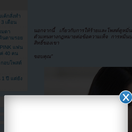
เค้กสั่งทำ
 3 เดือน
นอกจากนี้ เกี่ยวกับการให้ร้ายและโพสต์ดูหมิ่
รรมดา
ตัวแทนทางกฎหมายต่อข้อความเท็จ การหมิ่นป
ดเดินตามรอย
สิทธิ์ของเขา
KPINK แฟน
แค่ 40 คน
ขอบคุณ”
ระกอบโพสต์
1 ปี แต่ยัง