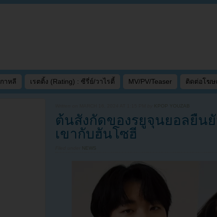
เกาหลี
เรตติ้ง (Rating) : ซีรี่ย์/วาไรตี้
MV/PV/Teaser
ติดต่อโฆ
Written on
MARCH 16, 2024 AT 1:15 PM
by
KPOP YOUZAB
ต้นสังกัดของรยูจุนยอลยืน
เขากับฮันโซฮี
Filed under
NEWS