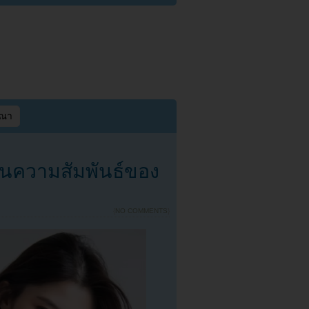
ษณา
ยันความสัมพันธ์ของ
{
NO COMMENTS
}