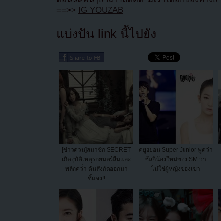
==>>
IG YOUZAB
แบ่งปัน link นี้ไปยัง
[ข่าวด่วน]สมาชิก SECRET
คยูฮยอน Super Junior พูดว่า
เกิดอุบัติเหตุรถยนตร์ลื่นและ
ซึลกิน้องใหม่ของ SM ว่า
พลิกคว่ำ ต้นสังกัดออกมา
ไม่ใช่ผู้หญิงของเขา
ชี้แจง!!