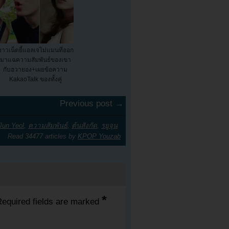
ชาวเน็ตยี้แอลเจไม่แมนที่ออก
มาแฉความสัมพันธ์ของเขา
กับฮวายอง+เผยข้อความ
KakaoTalk ของทั้งคู่
Previous post →
Jun Yeol
,
ความสัมพันธ์
,
ต้นสังกัด
,
รยูจุน
Read 34477 articles by
KPOP Youzab
*
equired fields are marked