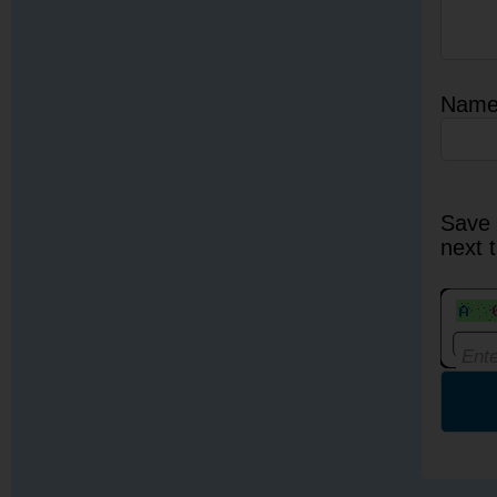
Nam
Save 
next 