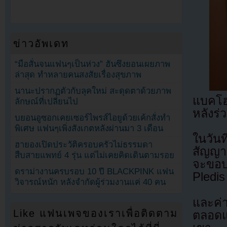
ข่าวอัพเดท
“มือสั่นจนแฟนๆเป็นห่วง” ฮันซึงยอนเผยภาพ
ล่าสุด ทำหลายคนสงสัยเรื่องสุขภาพ
นานะปรากฏตัวกับลุคใหม่ สะดุดตาด้วยภาพ
แบคโฮ
ลักษณ์ที่เปลี่ยนไป
หลังร
บยอนอูซอกเคยเซอร์ไพรส์ไอยูด้วยเค้กสั่งทำ
พิเศษ แฟนๆเพิ่งสังเกตหลังผ่านมา 3 เดือน
ในวันท
ฮายองเปิดประวัติครอบครัวไม่ธรรมดา
สัญญา
สืบสายแพทย์ 4 รุ่น แต่ไม่เคยคิดเดินตามรอย
จะขอบค
ดราม่างานครบรอบ 10 ปี BLACKPINK แฟน
Pledis
วิจารณ์หนัก หลังจำกัดผู้ร่วมงานแค่ 40 คน
และค่
Like แฟนเพจของเราเพื่อติดตาม
ตลอดแ