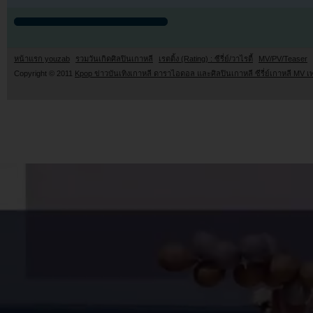
หน้าแรก youzab
รวมวันเกิดศิลปินเกาหลี
เรตติ้ง (Rating) : ซีรี่ย์/วาไรตี้
MV/PV/Teaser
Copyright © 2011
Kpop ข่าวบันเทิงเกาหลี ดาราไอดอล และศิลปินเกาหลี ซีรี่ย์เกาหลี MV เ