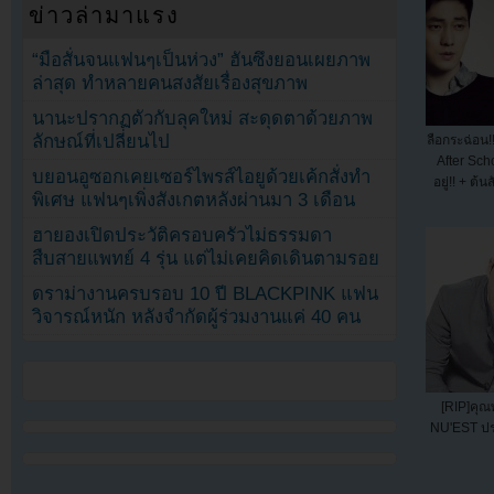
ข่าวล่ามาแรง
“มือสั่นจนแฟนๆเป็นห่วง” ฮันซึงยอนเผยภาพ
ล่าสุด ทำหลายคนสงสัยเรื่องสุขภาพ
นานะปรากฏตัวกับลุคใหม่ สะดุดตาด้วยภาพ
ลักษณ์ที่เปลี่ยนไป
ลือกระฉ่อน
After Sch
บยอนอูซอกเคยเซอร์ไพรส์ไอยูด้วยเค้กสั่งทำ
อยู่!! + ต
พิเศษ แฟนๆเพิ่งสังเกตหลังผ่านมา 3 เดือน
ฮายองเปิดประวัติครอบครัวไม่ธรรมดา
สืบสายแพทย์ 4 รุ่น แต่ไม่เคยคิดเดินตามรอย
ดราม่างานครบรอบ 10 ปี BLACKPINK แฟน
วิจารณ์หนัก หลังจำกัดผู้ร่วมงานแค่ 40 คน
[RIP]คุณ
NU'EST ประ