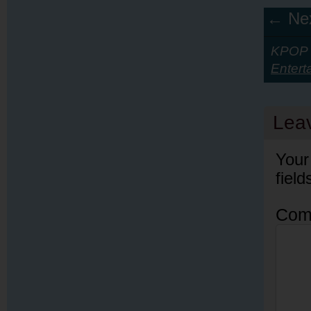
← Nex
KPOP Y
Entert
Lea
Your
fiel
Com