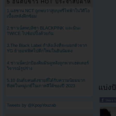
5 อันดับข่าว HOT ประจำสัปดาห์
1.แฮชาน NCT ถูกพบว่าสูบบุหรี่ไฟฟ้าในวิดีโอ
เบื้องหลังฝึกซ้อม
2.ชาวเน็ตพบลิซ่า BLACKPINK และมินะ
TWICE ไปช้อปปิ้งด้วยกัน
3.The Black Label กำลังเล็งที่จะแยกตัวจาก
YG ย้ายอฟฟิศไปตึกใหม่ในฮันนัมดง
4.ชาวเน็ตปกป้องคิมมินจูหลังถูกพวกเฮดเตอร์
วิจารณ์รูปร่าง
5.10 อันดับคนดังชายที่ได้รับความนิยมมาก
แบ่งปั
ที่สุดในหมู่เกย์ในเกาหลีใต้ของปี 2023
Tweets by @KpopYouzab