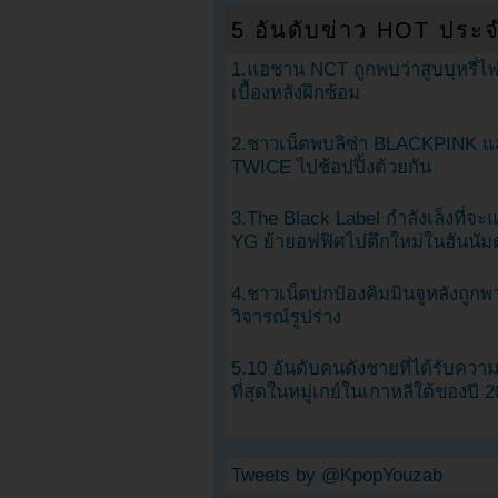
5 อันดับข่าว HOT ประจ
1.แฮชาน NCT ถูกพบว่าสูบบุหรี่ไฟ
เบื้องหลังฝึกซ้อม
2.ชาวเน็ตพบลิซ่า BLACKPINK แ
TWICE ไปช้อปปิ้งด้วยกัน
3.The Black Label กำลังเล็งที่จ
YG ย้ายอฟฟิศไปตึกใหม่ในฮันนัม
4.ชาวเน็ตปกป้องคิมมินจูหลังถูกพ
วิจารณ์รูปร่าง
5.10 อันดับคนดังชายที่ได้รับคว
ที่สุดในหมู่เกย์ในเกาหลีใต้ของปี 
Tweets by @KpopYouzab