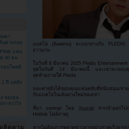
รรมดา
ดเดินตามรอย
แบคโฮ (Baekho) จะแยกทางกับ PLEDIS En
ยาวนาน
KPINK แฟน
แค่ 40 คน
ในวันที่ 6 มีนาคม 2025 Pledis Entertainme
ระกอบโพสต์
สุดในวันที่ 14 มีนาคมนี้ และเขาจะขอบคุณแ
สุดท้ายภายใต้ Pledis
1 ปี แต่ยัง
และค่ายยังได้ขอบคุณแฟนคลับที่สนับสนุนเ
กับแบคโฮในเส้นทางใหม่ของเขา
ง จองจุน
รายการวาไร
ที่มา soompi โดย
Youzab
หากนำออกไปกรุ
Hotlink ไฟล์ภาพ)
่อติดตาม
หากไม่ต้องการพลาดข่าวสารอย่างรวดเร็วจาก