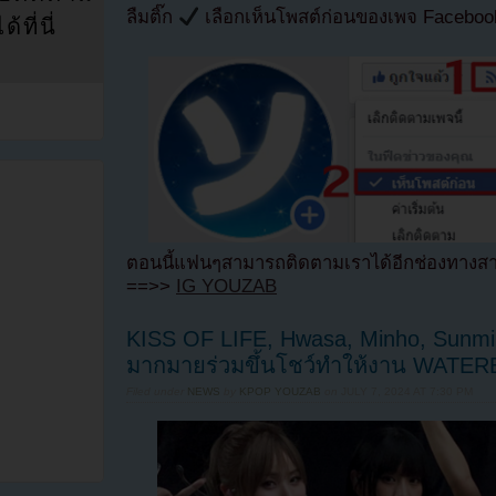
ลืมติ๊ก
เลือกเห็นโพสต์ก่อนของเพจ Facebo
ที่นี่
ตอนนี้แฟนๆสามารถติดตามเราได้อีกช่องทางสา
==>>
IG YOUZAB
KISS OF LIFE, Hwasa, Minho, Sunmi
มากมายร่วมขึ้นโชว์ทำให้งาน WATERB
Filed under
NEWS
by
KPOP YOUZAB
on
JULY 7, 2024 AT 7:30 PM