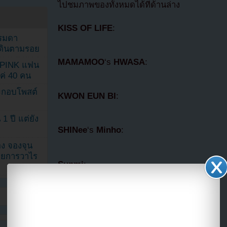
ไปชมภาพของทั้งหมดได้ที่ด้านล่าง
KISS OF LIFE
:
รรมดา
ดเดินตามรอย
MAMAMOO
‘s
HWASA
:
KPINK แฟน
แค่ 40 คน
ระกอบโพสต์
KWON EUN BI
:
1 ปี แต่ยัง
SHINee
‘s
Minho
:
ง จองจุน
รายการวาไร
Sunmi
:
Oh My Girl
‘s
YooA
: