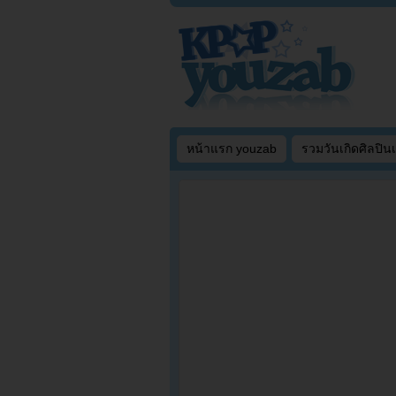
หน้าแรก youzab
รวมวันเกิดศิลปิน