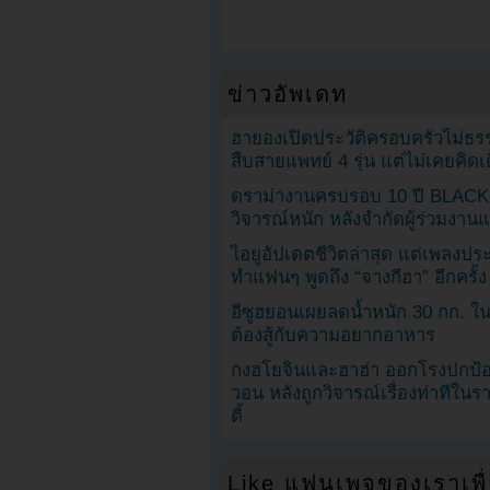
ข่าวอัพเดท
ฮายองเปิดประวัติครอบครัวไม่ธ
สืบสายแพทย์ 4 รุ่น แต่ไม่เคยคิ
ดราม่างานครบรอบ 10 ปี BLAC
วิจารณ์หนัก หลังจำกัดผู้ร่วมงาน
ไอยูอัปเดตชีวิตล่าสุด แต่เพลงป
ทำแฟนๆ พูดถึง “จางกีฮา” อีกครั้ง
อีซูฮยอนเผยลดน้ำหนัก 30 กก. ใน 
ต้องสู้กับความอยากอาหาร
กงฮโยจินและฮาฮ่า ออกโรงปกป้อ
วอน หลังถูกวิจารณ์เรื่องท่าทีใน
ตี้
Like แฟนเพจของเราเพื