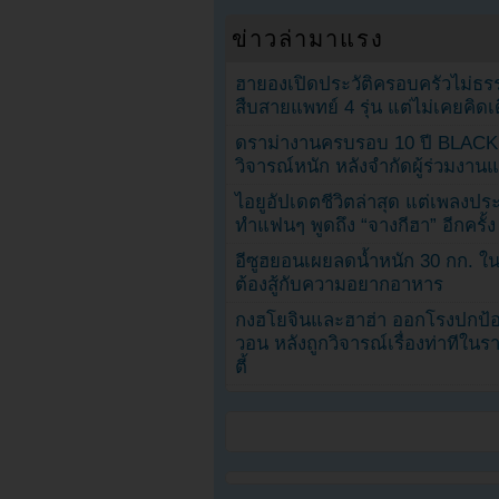
ข่าวล่ามาแรง
ฮายองเปิดประวัติครอบครัวไม่ธ
สืบสายแพทย์ 4 รุ่น แต่ไม่เคยคิ
ดราม่างานครบรอบ 10 ปี BLAC
วิจารณ์หนัก หลังจำกัดผู้ร่วมงาน
ไอยูอัปเดตชีวิตล่าสุด แต่เพลงป
ทำแฟนๆ พูดถึง “จางกีฮา” อีกครั้ง
อีซูฮยอนเผยลดน้ำหนัก 30 กก. ใน 
ต้องสู้กับความอยากอาหาร
กงฮโยจินและฮาฮ่า ออกโรงปกป้อ
วอน หลังถูกวิจารณ์เรื่องท่าทีใน
ตี้