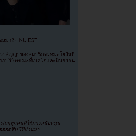
องสมาชิก NU’EST
ศว่าสัญญาของสมาชิกจะหมดใยวันที่
ากบริษัทขณะที่เบคโฮและมินฮยอน
นๆทุกคนที่ให้การสนับสนุน
ลอดสิบปีที่ผ่านมา