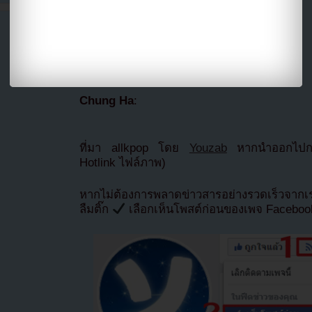
NU’EST
‘s
Baekho
:
fromis_9
:
Chung Ha
:
ที่มา allkpop โดย
Youzab
หากนำออกไปกรุ
Hotlink ไฟล์ภาพ)
หากไม่ต้องการพลาดข่าวสารอย่างรวดเร็วจาก
ลืมติ๊ก
เลือกเห็นโพสต์ก่อนของเพจ Facebo