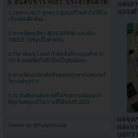
5 อันดับข่าว HOT ประจำสัปดาห์
แต่งงา
แบบตัว
1.แฮชาน NCT ถูกพบว่าสูบบุหรี่ไฟฟ้าในวิดีโอ
เบื้องหลังฝึกซ้อม
2.ชาวเน็ตพบลิซ่า BLACKPINK และมินะ
TWICE ไปช้อปปิ้งด้วยกัน
3.The Black Label กำลังเล็งที่จะแยกตัวจาก
YG ย้ายอฟฟิศไปตึกใหม่ในฮันนัมดง
4.ชาวเน็ตปกป้องคิมมินจูหลังถูกพวกเฮดเตอร์
วิจารณ์รูปร่าง
5.10 อันดับคนดังชายที่ได้รับความนิยมมาก
ที่สุดในหมู่เกย์ในเกาหลีใต้ของปี 2023
แจจุง
Tweets by @KpopYouzab
และแฟ
บอกว่