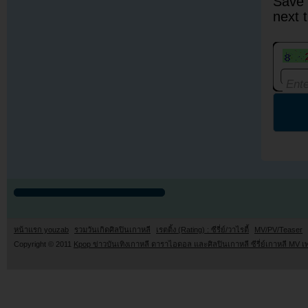
Save 
next 
หน้าแรก youzab
รวมวันเกิดศิลปินเกาหลี
เรตติ้ง (Rating) : ซีรี่ย์/วาไรตี้
MV/PV/Teaser
Copyright © 2011
Kpop ข่าวบันเทิงเกาหลี ดาราไอดอล และศิลปินเกาหลี ซีรี่ย์เกาหลี MV เ