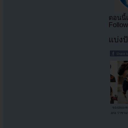
ตอนนี
Follow
แบ่งปั
จองฮยองดอ
ara ว่าซา