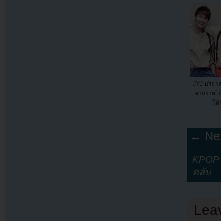
JYJ บริจาค
จากรายได
ให้
← Nex
KPOP Y
คลับ
Lea