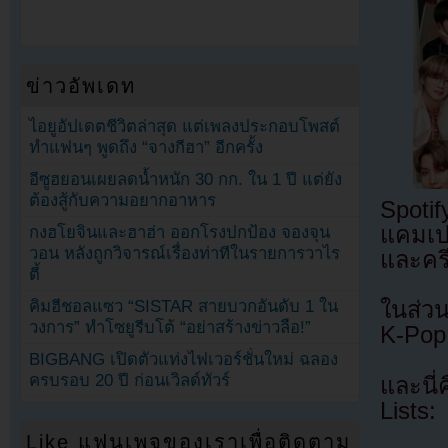
ข่าวอัพเดท
ไอยูอัปเดตชีวิตล่าสุด แต่เพลงประกอบโพสต์
ทำแฟนๆ พูดถึง “จางกีฮา” อีกครั้ง
อีซูฮยอนเผยลดน้ำหนัก 30 กก. ใน 1 ปี แต่ยัง
ต้องสู้กับความอยากอาหาร
Spotif
แคมเป
กงฮโยจินและฮาฮ่า ออกโรงปกป้อง จองจุน
วอน หลังถูกวิจารณ์เรื่องท่าทีในรายการวาไร
และครี
ตี้
คิมฮีชอลแซว “SISTAR สายบวกอันดับ 1 ใน
ในส่วน
วงการ” ทำโซยูรีบโต้ “อย่าสร้างข่าวลือ!”
K-Pop 
BIGBANG เปิดตัวแท่งไฟเวอร์ชั่นใหม่ ฉลอง
ครบรอบ 20 ปี ก่อนเวิลด์ทัวร์
และนี่
Lists:
Like แฟนเพจของเราเพื่อติดตาม