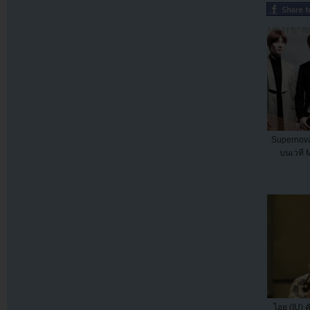
Supernov
บนเวที
ไอยู (IU) 