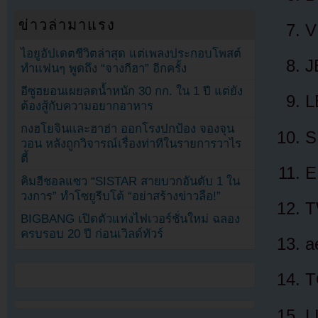
ข่าวล่ามาแรง
V
ไอยูอัปเดตชีวิตล่าสุด แต่เพลงประกอบโพสต์
J
ทำแฟนๆ พูดถึง “จางกีฮา” อีกครั้ง
อีซูฮยอนเผยลดน้ำหนัก 30 กก. ใน 1 ปี แต่ยัง
L
ต้องสู้กับความอยากอาหาร
กงฮโยจินและฮาฮ่า ออกโรงปกป้อง จองจุน
S
วอน หลังถูกวิจารณ์เรื่องท่าทีในรายการวาไร
ตี้
E
คิมฮีชอลแซว “SISTAR สายบวกอันดับ 1 ใน
วงการ” ทำโซยูรีบโต้ “อย่าสร้างข่าวลือ!”
T
BIGBANG เปิดตัวแท่งไฟเวอร์ชั่นใหม่ ฉลอง
ครบรอบ 20 ปี ก่อนเวิลด์ทัวร์
a
T
L