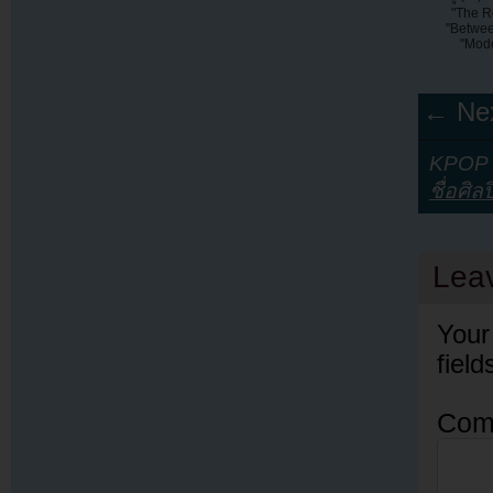
"The R
"Betwee
"Mod
← Nex
KPOP Y
ชื่อศิล
Lea
Your
fiel
Com