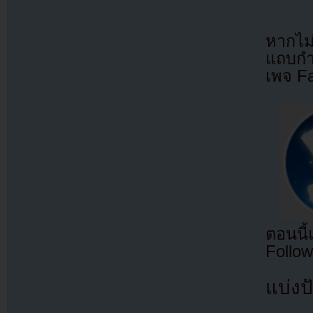
หากไม
แถบกำล
เพจ F
ตอนนี
Follow
แบ่งปั