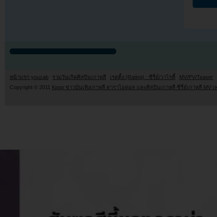
หน้าแรก youzab
รวมวันเกิดศิลปินเกาหลี
เรตติ้ง (Rating) : ซีรี่ย์/วาไรตี้
MV/PV/Teaser
Copyright © 2011
Kpop ข่าวบันเทิงเกาหลี ดาราไอดอล และศิลปินเกาหลี ซีรี่ย์เกาหลี MV เ