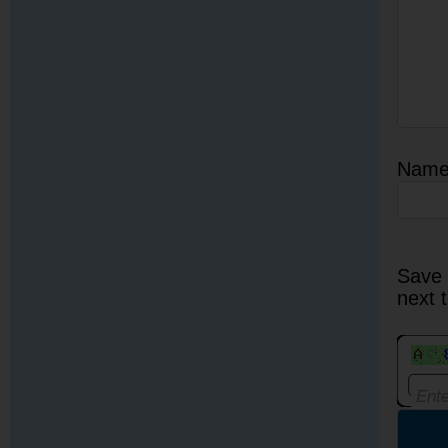
Nam
Save 
next 