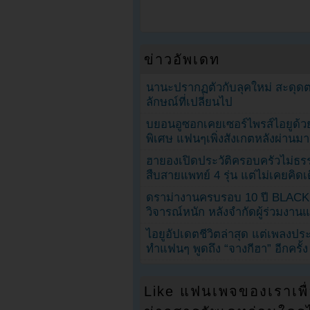
ข่าวอัพเดท
นานะปรากฏตัวกับลุคใหม่ สะดุด
ลักษณ์ที่เปลี่ยนไป
บยอนอูซอกเคยเซอร์ไพรส์ไอยูด้วย
พิเศษ แฟนๆเพิ่งสังเกตหลังผ่านมา
ฮายองเปิดประวัติครอบครัวไม่ธ
สืบสายแพทย์ 4 รุ่น แต่ไม่เคยคิ
ดราม่างานครบรอบ 10 ปี BLAC
วิจารณ์หนัก หลังจำกัดผู้ร่วมงาน
ไอยูอัปเดตชีวิตล่าสุด แต่เพลงป
ทำแฟนๆ พูดถึง “จางกีฮา” อีกครั้ง
Like แฟนเพจของเราเพื