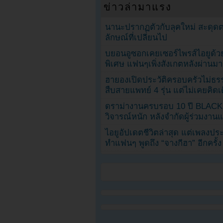
ข่าวล่ามาแรง
นานะปรากฏตัวกับลุคใหม่ สะดุด
ลักษณ์ที่เปลี่ยนไป
บยอนอูซอกเคยเซอร์ไพรส์ไอยูด้วย
พิเศษ แฟนๆเพิ่งสังเกตหลังผ่านมา
ฮายองเปิดประวัติครอบครัวไม่ธ
สืบสายแพทย์ 4 รุ่น แต่ไม่เคยคิ
ดราม่างานครบรอบ 10 ปี BLAC
วิจารณ์หนัก หลังจำกัดผู้ร่วมงาน
ไอยูอัปเดตชีวิตล่าสุด แต่เพลงป
ทำแฟนๆ พูดถึง “จางกีฮา” อีกครั้ง