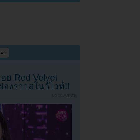
ษณา
อย Red Velvet
ผ่องราวสโนว์ไวท์!!
{
NO COMMENTS
}