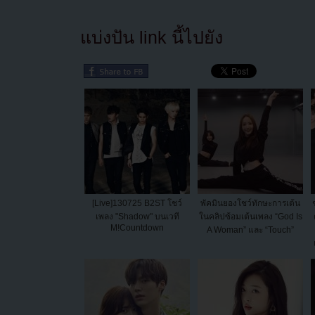
แบ่งปัน link นี้ไปยัง
[Live]130725 B2ST โชว์
พัคมินยองโชว์ทักษะการเต้น
เพลง "Shadow" บนเวที
ในคลิปซ้อมเต้นเพลง “God Is
M!Countdown
A Woman” และ “Touch”