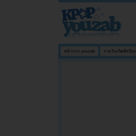
หน้าแรก youzab
รวมวันเกิดศิลปิน