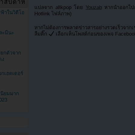
ำสัปดาห์
แปลจาก allkpop โดย
Youzab
หากนำออกไปกร
ฟ้าในวิดีโอ
Hotlink ไฟล์ภาพ)
หากไม่ต้องการพลาดข่าวสารอย่างรวดเร็วจาก
ละมินะ
ลืมติ๊ก
เลือกเห็นโพสต์ก่อนของเพจ Facebo
ะแยกตัวจาก
ดง
วกเฮดเตอร์
ามนิยมมาก
2023