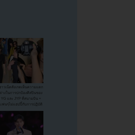
ชาวเน็ตสังเกตเห็นความแตก
ต่างในการปกป้องศิลปินของ
YG และ JYP ที่สนามบิน +
แฟนๆไม่แฮปปี้กับการปฏิบัติ
ต...