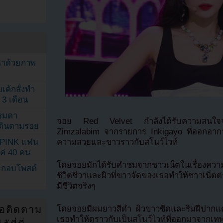
ตาด้วยภาพ
เค้กสั่งทำ
 3 เดือน
รรมดา
จอย Red Velvet กำลังได้รับความสนใจจ
ดเดินตามรอย
Zimzalabim จากรายการ Inkigayo ที่ออกอากา
ความสวยและขาวราวกับสโนว์ไวท์
KPINK แฟน
แค่ 40 คน
โดยจอยมักได้รับคำชมจากชาวเน็ตในเรื่องควา
ระกอบโพสต์
ชีวิตชีวาและผิวที่ขาวจัดของเธอทำให้ชาวเน็ตต่า
มีชีวิตจริงๆ
่อติดตาม
โดยจอยมีผมยาวสีดำ ผิวขาวซีดและริมฝีปากแดง
เธอทำให้ดูราวกับเป็นสโนว์ไวท์ที่ออกมาจากเทพ