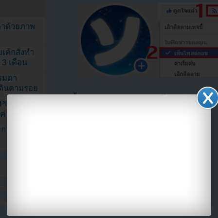
ตาด้วยภาพ
เค้กสั่งทำ
 3 เดือน
รรมดา
ดเดินตามรอย
ตอนนี้แฟนๆสามารถติดตามเราได้อีกช่องทางสา
KPINK แฟน
==>>
IG YOUZAB
แค่ 40 คน
ระกอบโพสต์