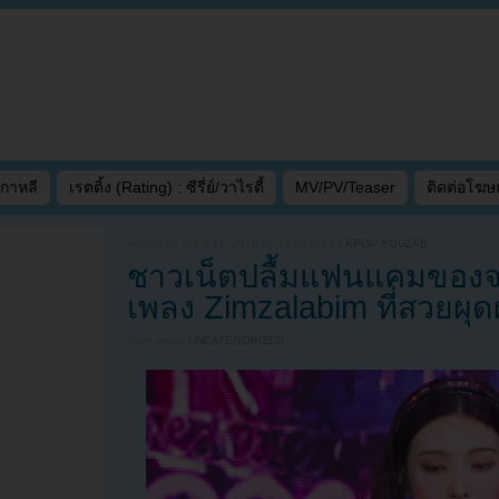
เกาหลี
เรตติ้ง (Rating) : ซีรี่ย์/วาไรตี้
MV/PV/Teaser
ติดต่อโฆ
Written on
JULY 11, 2019 AT 12:00 AM
by
KPOP YOUZAB
ชาวเน็ตปลื้มแฟนแคมของจ
เพลง Zimzalabim ที่สวยผุด
Filed under
UNCATEGORIZED