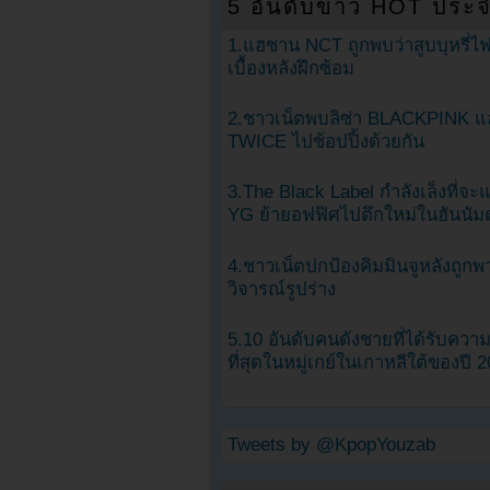
5 อันดับข่าว HOT ประจ
1.แฮชาน NCT ถูกพบว่าสูบบุหรี่ไฟ
เบื้องหลังฝึกซ้อม
2.ชาวเน็ตพบลิซ่า BLACKPINK แ
TWICE ไปช้อปปิ้งด้วยกัน
3.The Black Label กำลังเล็งที่จ
YG ย้ายอฟฟิศไปตึกใหม่ในฮันนัม
4.ชาวเน็ตปกป้องคิมมินจูหลังถูกพ
วิจารณ์รูปร่าง
5.10 อันดับคนดังชายที่ได้รับคว
ที่สุดในหมู่เกย์ในเกาหลีใต้ของปี 
Tweets by @KpopYouzab