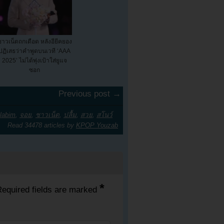
ชาวเน็ตถกเดือด หลังอียีคยอง
ปฏิเสธว่าคำพูดบนเวที ‘AAA
2025’ ไม่ได้พุ่งเป้าใส่ยูแจ
ซอก
Previous post →
labim
,
จอย
,
ชาวเน็ต
,
ปลื้ม
,
สวย
,
สโนว์
Read 34478 articles by
KPOP Youzab
*
equired fields are marked