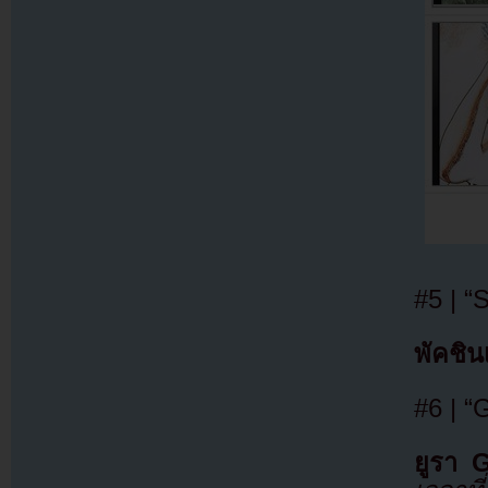
#5 | 
พัคชิน
#6 | “
ยูรา G