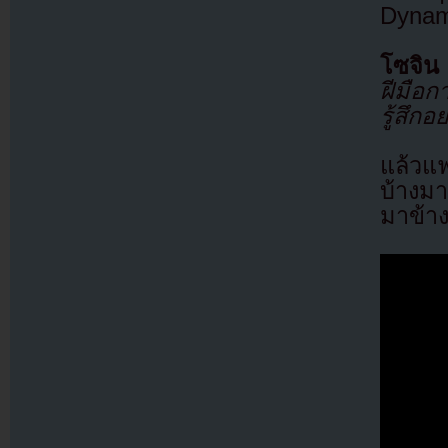
Dynam
โซจิน
ฝีมือ
รู้สึกอ
แล้วแ
บ้างมา
มาข้าง