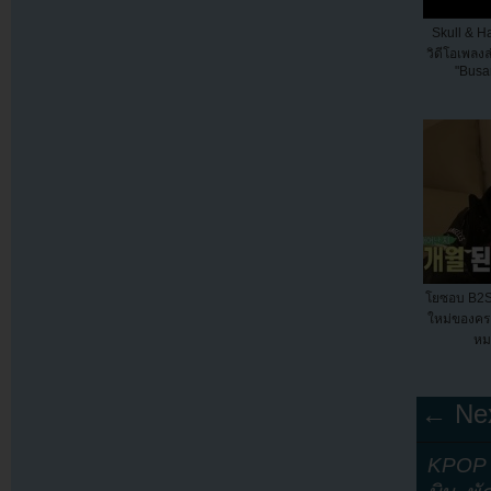
Skull & H
วิดีโอเพลง
"Busa
โยซอบ B2S
ใหม่ของครอ
หมา
← Nex
KPOP Y