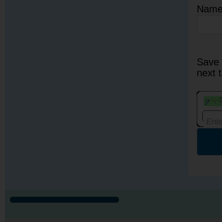
Nam
Save 
next 