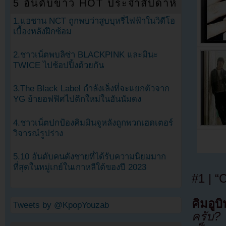
5 อันดับข่าว HOT ประจำสัปดาห์
1.แฮชาน NCT ถูกพบว่าสูบบุหรี่ไฟฟ้าในวิดีโอ
เบื้องหลังฝึกซ้อม
2.ชาวเน็ตพบลิซ่า BLACKPINK และมินะ
TWICE ไปช้อปปิ้งด้วยกัน
3.The Black Label กำลังเล็งที่จะแยกตัวจาก
YG ย้ายอฟฟิศไปตึกใหม่ในฮันนัมดง
4.ชาวเน็ตปกป้องคิมมินจูหลังถูกพวกเฮดเตอร์
วิจารณ์รูปร่าง
5.10 อันดับคนดังชายที่ได้รับความนิยมมาก
ที่สุดในหมู่เกย์ในเกาหลีใต้ของปี 2023
#1 | 
คิมอูบิ
Tweets by @KpopYouzab
ครับ? 