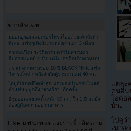
ข่าวอัพเดท
บยอนอูซอกเคยเซอร์ไพรส์ไอยูด้วยเค้กสั่งทำ
พิเศษ แฟนๆเพิ่งสังเกตหลังผ่านมา 3 เดือน
ฮายองเปิดประวัติครอบครัวไม่ธรรมดา
สืบสายแพทย์ 4 รุ่น แต่ไม่เคยคิดเดินตามรอย
ดราม่างานครบรอบ 10 ปี BLACKPINK แฟน
วิจารณ์หนัก หลังจำกัดผู้ร่วมงานแค่ 40 คน
แต่ละ
ไอยูอัปเดตชีวิตล่าสุด แต่เพลงประกอบโพสต์
ทำแฟนๆ พูดถึง “จางกีฮา” อีกครั้ง
คนอื่น
ไอดอล
อีซูฮยอนเผยลดน้ำหนัก 30 กก. ใน 1 ปี แต่ยัง
บ้าง
ต้องสู้กับความอยากอาหาร
ไปดูว
Like แฟนเพจของเราเพื่อติดตาม
เขาเหล