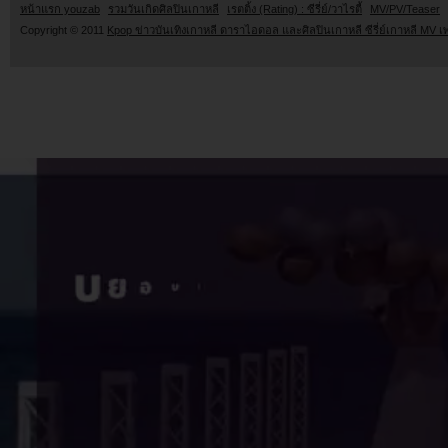
หน้าแรก youzab
รวมวันเกิดศิลปินเกาหลี
เรตติ้ง (Rating) : ซีรี่ย์/วาไรตี้
MV/PV/Teaser
Copyright © 2011
Kpop ข่าวบันเทิงเกาหลี ดาราไอดอล และศิลปินเกาหลี ซีรี่ย์เกาหลี MV เ