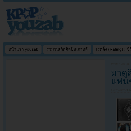
หน้าแรก youzab
รวมวันเกิดศิลปินเกาหลี
เรตติ้ง (Rating) : ซีรี
Written on
OCT
มาดูส
แฟนๆ
Filed under
U