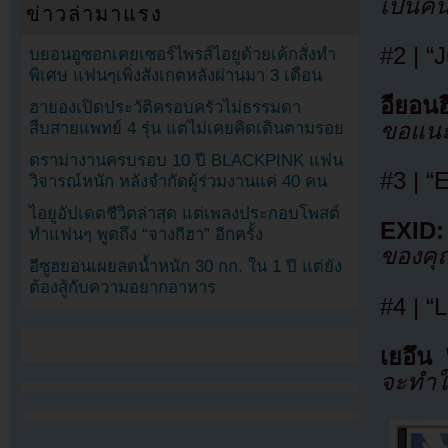
เป็นคน
ข่าวล่ามาแรง
#2 | “
บยอนอูซอกเคยเซอร์ไพรส์ไอยูด้วยเค้กสั่งทำ
พิเศษ แฟนๆเพิ่งสังเกตหลังผ่านมา 3 เดือน
อียอนฮ
ฮายองเปิดประวัติครอบครัวไม่ธรรมดา
ขอแนะ
สืบสายแพทย์ 4 รุ่น แต่ไม่เคยคิดเดินตามรอย
ดราม่างานครบรอบ 10 ปี BLACKPINK แฟน
#3 | “
วิจารณ์หนัก หลังจำกัดผู้ร่วมงานแค่ 40 คน
ไอยูอัปเดตชีวิตล่าสุด แต่เพลงประกอบโพสต์
EXID:
ทำแฟนๆ พูดถึง “จางกีฮา” อีกครั้ง
ของคุ
อีซูฮยอนเผยลดน้ำหนัก 30 กก. ใน 1 ปี แต่ยัง
ต้องสู้กับความอยากอาหาร
#4 | “
เยอึน
จะทำให