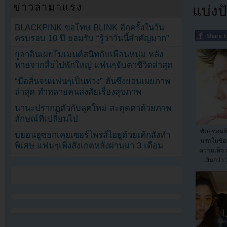
ข่าวล่ามาแรง
แบ่งปั
BLACKPINK ขอโทษ BLINK อีกครั้งในวัน
ครบรอบ 10 ปี ยอมรับ “รู้ว่าวันนี้สำคัญมาก”
ยูอาอินเผยโมเมนต์สนิทกับเพื่อนหนุ่ม หลัง
หายจากสื่อไปพักใหญ่ แฟนๆจับตาชีวิตล่าสุด
“มือสั่นจนแฟนๆเป็นห่วง” ฮันซึงยอนเผยภาพ
ล่าสุด ทำหลายคนสงสัยเรื่องสุขภาพ
นานะปรากฏตัวกับลุคใหม่ สะดุดตาด้วยภาพ
ลักษณ์ที่เปลี่ยนไป
พัคยูชอน
บยอนอูซอกเคยเซอร์ไพรส์ไอยูด้วยเค้กสั่งทำ
แรกในข้อห
พิเศษ แฟนๆเพิ่งสังเกตหลังผ่านมา 3 เดือน
ความเท็จ 
เงินกว่า