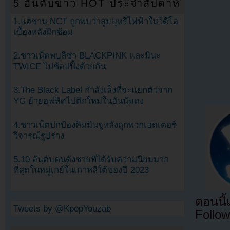
5 อันดับข่าว HOT ประจำสัปดาห์
1.แฮชาน NCT ถูกพบว่าสูบบุหรี่ไฟฟ้าในวิดีโอ
เบื้องหลังฝึกซ้อม
2.ชาวเน็ตพบลิซ่า BLACKPINK และมินะ
TWICE ไปช้อปปิ้งด้วยกัน
3.The Black Label กำลังเล็งที่จะแยกตัวจาก
YG ย้ายอฟฟิศไปตึกใหม่ในฮันนัมดง
4.ชาวเน็ตปกป้องคิมมินจูหลังถูกพวกเฮดเตอร์
วิจารณ์รูปร่าง
5.10 อันดับคนดังชายที่ได้รับความนิยมมาก
ที่สุดในหมู่เกย์ในเกาหลีใต้ของปี 2023
ตอนนี
Tweets by @KpopYouzab
Follow