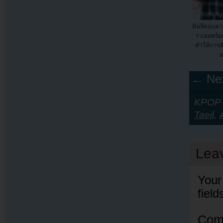
มินจีตอบค
ว่าเธอพร้อ
ทำให้การคั
อ
← Nex
KPOP Y
Taeil
,
Lea
Your
fiel
Com