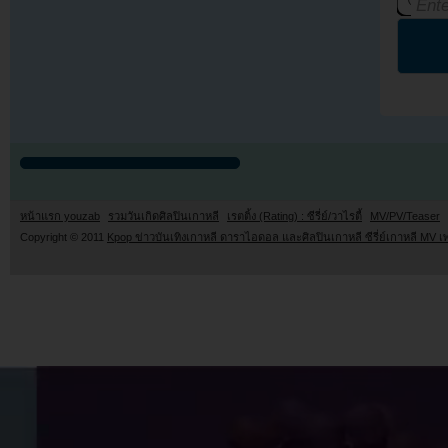
หน้าแรก youzab
รวมวันเกิดศิลปินเกาหลี
เรตติ้ง (Rating) : ซีรี่ย์/วาไรตี้
MV/PV/Teaser
Copyright © 2011
Kpop ข่าวบันเทิงเกาหลี ดาราไอดอล และศิลปินเกาหลี ซีรี่ย์เกาหลี MV เ