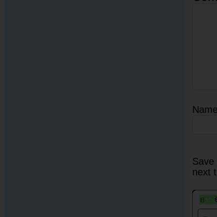
Nam
Save 
next 