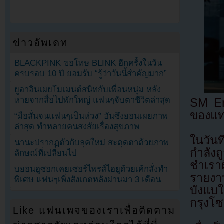
ข่าวอัพเดท
BLACKPINK ขอโทษ BLINK อีกครั้งในวัน
ครบรอบ 10 ปี ยอมรับ “รู้ว่าวันนี้สำคัญมาก”
ยูอาอินเผยโมเมนต์สนิทกับเพื่อนหนุ่ม หลัง
หายจากสื่อไปพักใหญ่ แฟนๆจับตาชีวิตล่าสุด
SM Ent
ของแทอ
“มือสั่นจนแฟนๆเป็นห่วง” ฮันซึงยอนเผยภาพ
ล่าสุด ทำหลายคนสงสัยเรื่องสุขภาพ
ในวัน
นานะปรากฏตัวกับลุคใหม่ สะดุดตาด้วยภาพ
กำลังถ
ลักษณ์ที่เปลี่ยนไป
ชำเรา
บยอนอูซอกเคยเซอร์ไพรส์ไอยูด้วยเค้กสั่งทำ
รายงา
พิเศษ แฟนๆเพิ่งสังเกตหลังผ่านมา 3 เดือน
บังแบ
กรุงโซ
Like แฟนเพจของเราเพื่อติดตาม