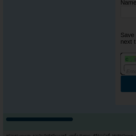
Nam
Save 
next 
หน้าแรก youzab
รวมวันเกิดศิลปินเกาหลี
เรตติ้ง (Rating) : ซีรี่ย์/วาไรตี้
MV/PV/Teaser