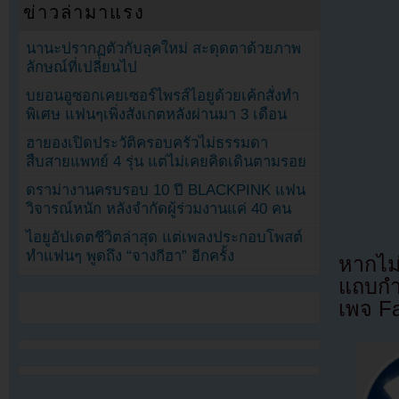
ข่าวล่ามาแรง
นานะปรากฏตัวกับลุคใหม่ สะดุดตาด้วยภาพ
ลักษณ์ที่เปลี่ยนไป
บยอนอูซอกเคยเซอร์ไพรส์ไอยูด้วยเค้กสั่งทำ
พิเศษ แฟนๆเพิ่งสังเกตหลังผ่านมา 3 เดือน
ฮายองเปิดประวัติครอบครัวไม่ธรรมดา
สืบสายแพทย์ 4 รุ่น แต่ไม่เคยคิดเดินตามรอย
ดราม่างานครบรอบ 10 ปี BLACKPINK แฟน
วิจารณ์หนัก หลังจำกัดผู้ร่วมงานแค่ 40 คน
ไอยูอัปเดตชีวิตล่าสุด แต่เพลงประกอบโพสต์
ทำแฟนๆ พูดถึง “จางกีฮา” อีกครั้ง
หากไม
แถบกำล
เพจ F