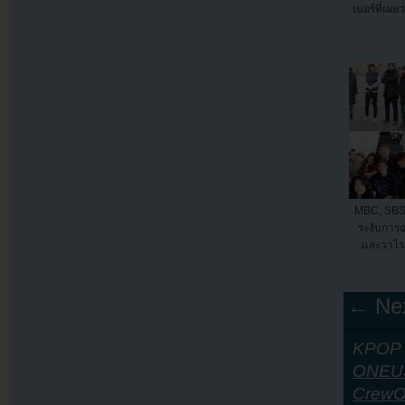
เบอร์ที่เผย
MBC, SBS
ระงับการ
และวาไรตี
← Nex
KPOP Y
ONEU
Crew