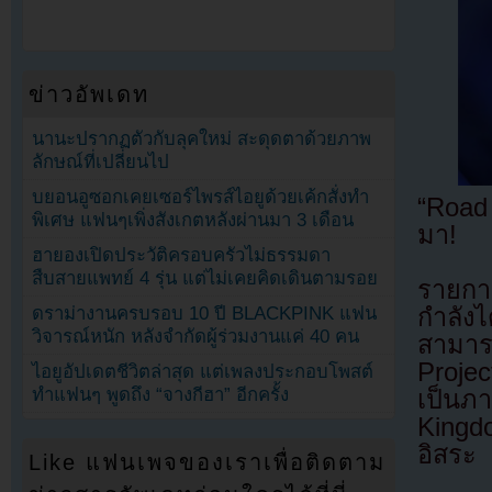
ข่าวอัพเดท
นานะปรากฏตัวกับลุคใหม่ สะดุดตาด้วยภาพ
ลักษณ์ที่เปลี่ยนไป
บยอนอูซอกเคยเซอร์ไพรส์ไอยูด้วยเค้กสั่งทำ
“Road
พิเศษ แฟนๆเพิ่งสังเกตหลังผ่านมา 3 เดือน
มา!
ฮายองเปิดประวัติครอบครัวไม่ธรรมดา
สืบสายแพทย์ 4 รุ่น แต่ไม่เคยคิดเดินตามรอย
รายกา
ดราม่างานครบรอบ 10 ปี BLACKPINK แฟน
กำลังไ
วิจารณ์หนัก หลังจำกัดผู้ร่วมงานแค่ 40 คน
สามาร
Projec
ไอยูอัปเดตชีวิตล่าสุด แต่เพลงประกอบโพสต์
ทำแฟนๆ พูดถึง “จางกีฮา” อีกครั้ง
เป็นภ
Kingd
อิสระ
Like แฟนเพจของเราเพื่อติดตาม