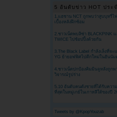
5 อันดับข่าว HOT ประจ
1.แฮชาน NCT ถูกพบว่าสูบบุหรี่ไฟ
เบื้องหลังฝึกซ้อม
2.ชาวเน็ตพบลิซ่า BLACKPINK แ
TWICE ไปช้อปปิ้งด้วยกัน
3.The Black Label กำลังเล็งที่จ
YG ย้ายอฟฟิศไปตึกใหม่ในฮันนัม
4.ชาวเน็ตปกป้องคิมมินจูหลังถูกพ
วิจารณ์รูปร่าง
5.10 อันดับคนดังชายที่ได้รับคว
ที่สุดในหมู่เกย์ในเกาหลีใต้ของปี 
Tweets by @KpopYouzab