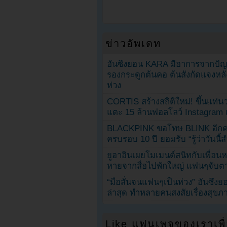
ข่าวอัพเดท
ฮันซึงยอน KARA มีอาการจากป
รองกระดูกต้นคอ ต้นสังกัดแจงหล
ห่วง
CORTIS สร้างสถิติใหม่! ขึ้นแท่นว
แตะ 15 ล้านฟอลโลว์ Instagram เร
BLACKPINK ขอโทษ BLINK อีกครั
ครบรอบ 10 ปี ยอมรับ “รู้ว่าวันนี
ยูอาอินเผยโมเมนต์สนิทกับเพื่อนหน
หายจากสื่อไปพักใหญ่ แฟนๆจับตาช
“มือสั่นจนแฟนๆเป็นห่วง” ฮันซึง
ล่าสุด ทำหลายคนสงสัยเรื่องสุขภ
Like แฟนเพจของเราเพื