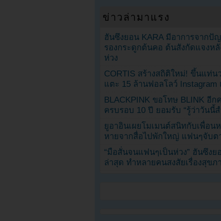
ข่าวล่ามาแรง
ฮันซึงยอน KARA มีอาการจากป
รองกระดูกต้นคอ ต้นสังกัดแจงหล
ห่วง
CORTIS สร้างสถิติใหม่! ขึ้นแท่นว
แตะ 15 ล้านฟอลโลว์ Instagram เร
BLACKPINK ขอโทษ BLINK อีกครั
ครบรอบ 10 ปี ยอมรับ “รู้ว่าวันนี
ยูอาอินเผยโมเมนต์สนิทกับเพื่อนหน
หายจากสื่อไปพักใหญ่ แฟนๆจับตาช
“มือสั่นจนแฟนๆเป็นห่วง” ฮันซึง
ล่าสุด ทำหลายคนสงสัยเรื่องสุขภ