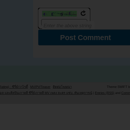
Rating) : ซีรี่ย์/วาไรตี้
MV/PV/Teaser
ติดต่อโฆษณา
Theme SWIFT 
ล และศิลปินเกาหลี ซีรี่ย์เกาหลี MV เพลง ละคร แซ่บ..ทันเหตุการณ์
|
Entries (RSS)
and
Comm