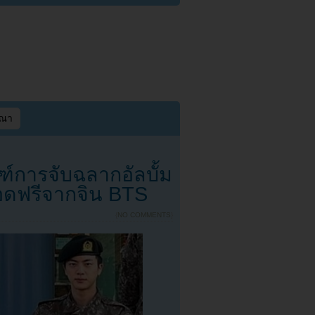
ษณา
์การจับฉลากอัลบั้ม
์กอดฟรีจากจิน BTS
{
NO COMMENTS
}