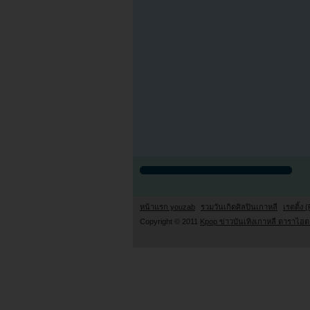
หน้าแรก youzab
รวมวันเกิดศิลปินเกาหลี
เรตติ้ง (
Copyright © 2011
Kpop ข่าวบันเทิงเกาหลี ดาราไอดอ