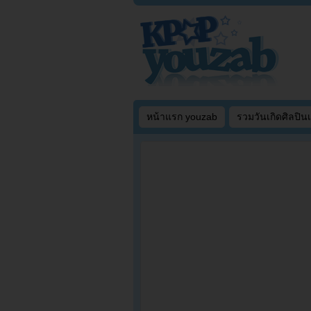
หน้าแรก youzab
รวมวันเกิดศิลปิน