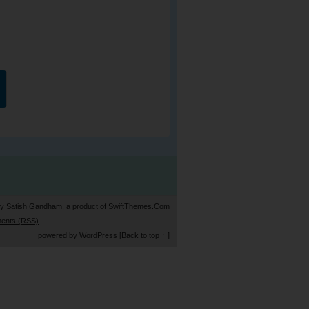
by
Satish Gandham
, a product of
SwiftThemes.Com
ents (RSS)
powered by
WordPress
[Back to top ↑ ]