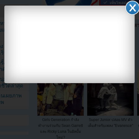
ัญหาหมอน
ตอนนี้แฟนๆสามารถติดตามเราได้อีกช่องทางสา
ังแฟนๆ เป็น
==>>
IG YOUZAB
แบ่งปัน link นี้ไปยัง
ง K-Pop ที่
็วที่สุด
้งในวัน
้สำคัญมาก”
ุ่ม หลัง
ีวิตล่าสุด
ยอนเผยภาพ
าพ
Girls Generation กำลัง
Super Junior ปล่อย MV ตัว
ทำงานร่วมกับ Sean Garrett
เต็มสำหรับเพลง "Evanesce"
และ Ricky Luna ในอัลบั้ม
ใหม่?