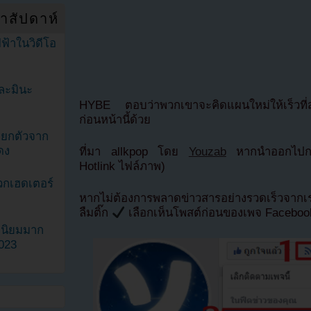
ำสัปดาห์
ฟ้าในวิดีโอ
ละมินะ
HYBE ตอบว่าพวกเขาจะคิดแผนใหม่ให้เร็วที่ส
ก่อนหน้านี้ด้วย
ะแยกตัวจาก
ดง
ที่มา allkpop โดย
Youzab
หากนำออกไปกรุ
Hotlink ไฟล์ภาพ)
วกเฮดเตอร์
หากไม่ต้องการพลาดข่าวสารอย่างรวดเร็วจาก
ลืมติ๊ก
เลือกเห็นโพสต์ก่อนของเพจ Facebo
ามนิยมมาก
2023