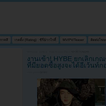
เกาหลี
เรตติ้ง (Rating) : ซีรี่ย์/วาไรตี้
MV/PV/Teaser
ติดต่อโฆ
Written on
JUNE 2, 2024 AT 8:23 PM
by
KPOP YOUZAB
งานเข้า! HYBE ยกเลิกเกณฑ
ที่มียอดซื้อสูงจะได้อีเว้นท
Filed under
NEWS