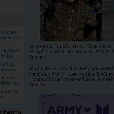
ัญหาหมอน
ังแฟนๆ เป็น
หลังจากแฟนๆไม่พอใจ HYBE ได้ยกเลิกการ ‘จั
ง K-Pop ที่
เลือกผู้ที่ได้กอดฟรีจากอีเว้นท์ของจิน BTS ที่ ‘
็วที่สุด
มิถุนายน
้งในวัน
เมื่อเร็วๆนี้มีประกาศว่าจินจะจัดอีเว้นท์กอดฟร
้สำคัญมาก”
จากปลดประจำการ แต่กระแสตอบรับกลับตรง
ุ่ม หลัง
ว่าคุณสมบัติของการจับฉลากคือแฟนๆจะต้องซื้ออ
ีวิตล่าสุด
มิถุนายน
ยอนเผยภาพ
าพ
่อติดตาม