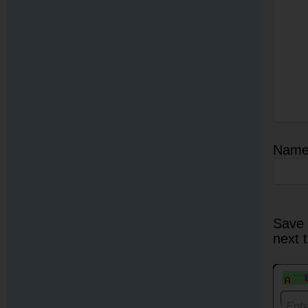
Nam
Save 
next 