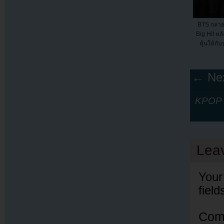
BTS กลายเป
Big Hit หล
หุ้นให้กั
← Nex
KPOP Y
Lea
Your
fiel
Com