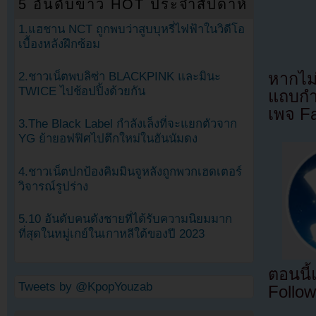
5 อันดับข่าว HOT ประจำสัปดาห์
1.แฮชาน NCT ถูกพบว่าสูบบุหรี่ไฟฟ้าในวิดีโอ
เบื้องหลังฝึกซ้อม
2.ชาวเน็ตพบลิซ่า BLACKPINK และมินะ
หากไม
TWICE ไปช้อปปิ้งด้วยกัน
แถบกำล
เพจ F
3.The Black Label กำลังเล็งที่จะแยกตัวจาก
YG ย้ายอฟฟิศไปตึกใหม่ในฮันนัมดง
4.ชาวเน็ตปกป้องคิมมินจูหลังถูกพวกเฮดเตอร์
วิจารณ์รูปร่าง
5.10 อันดับคนดังชายที่ได้รับความนิยมมาก
ที่สุดในหมู่เกย์ในเกาหลีใต้ของปี 2023
ตอนนี
Tweets by @KpopYouzab
Follow