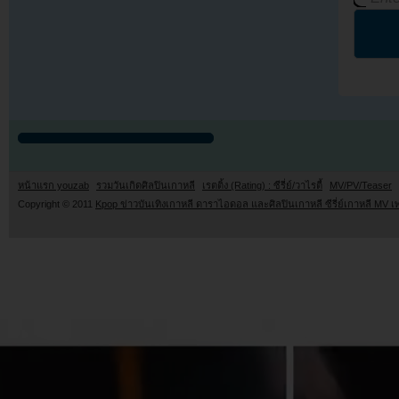
หน้าแรก youzab
รวมวันเกิดศิลปินเกาหลี
เรตติ้ง (Rating) : ซีรี่ย์/วาไรตี้
MV/PV/Teaser
Copyright © 2011
Kpop ข่าวบันเทิงเกาหลี ดาราไอดอล และศิลปินเกาหลี ซีรี่ย์เกาหลี MV เ