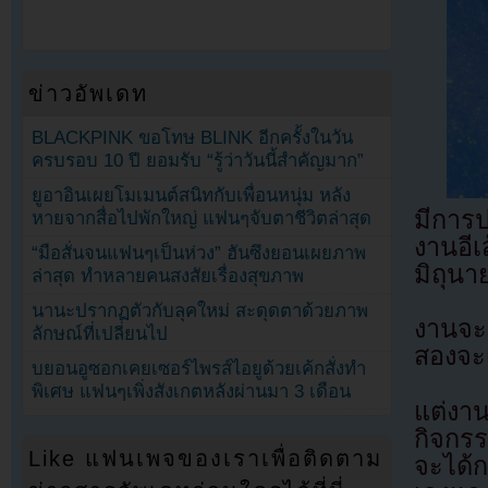
ข่าวอัพเดท
BLACKPINK ขอโทษ BLINK อีกครั้งในวัน
ครบรอบ 10 ปี ยอมรับ “รู้ว่าวันนี้สำคัญมาก”
ยูอาอินเผยโมเมนต์สนิทกับเพื่อนหนุ่ม หลัง
มีการป
หายจากสื่อไปพักใหญ่ แฟนๆจับตาชีวิตล่าสุด
งานอีเ
“มือสั่นจนแฟนๆเป็นห่วง” ฮันซึงยอนเผยภาพ
มิถุนา
ล่าสุด ทำหลายคนสงสัยเรื่องสุขภาพ
นานะปรากฏตัวกับลุคใหม่ สะดุดตาด้วยภาพ
งานจะม
ลักษณ์ที่เปลี่ยนไป
สองจะ
บยอนอูซอกเคยเซอร์ไพรส์ไอยูด้วยเค้กสั่งทำ
พิเศษ แฟนๆเพิ่งสังเกตหลังผ่านมา 3 เดือน
แต่งาน
กิจกรร
Like แฟนเพจของเราเพื่อติดตาม
จะได้ก