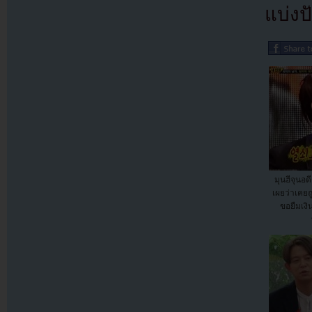
แบ่งปั
มุนฮีจุนอด
เผยว่าเคย
ขอยืมเงิ