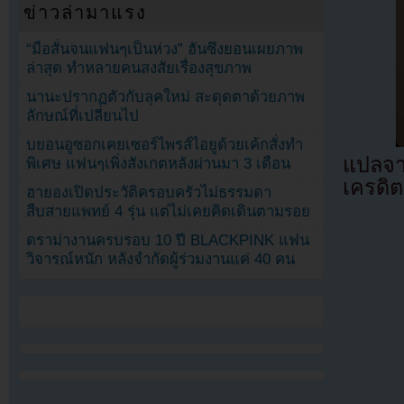
ข่าวล่ามาแรง
“มือสั่นจนแฟนๆเป็นห่วง” ฮันซึงยอนเผยภาพ
ล่าสุด ทำหลายคนสงสัยเรื่องสุขภาพ
นานะปรากฏตัวกับลุคใหม่ สะดุดตาด้วยภาพ
ลักษณ์ที่เปลี่ยนไป
บยอนอูซอกเคยเซอร์ไพรส์ไอยูด้วยเค้กสั่งทำ
แปลจ
พิเศษ แฟนๆเพิ่งสังเกตหลังผ่านมา 3 เดือน
เครดิต
ฮายองเปิดประวัติครอบครัวไม่ธรรมดา
สืบสายแพทย์ 4 รุ่น แต่ไม่เคยคิดเดินตามรอย
ดราม่างานครบรอบ 10 ปี BLACKPINK แฟน
วิจารณ์หนัก หลังจำกัดผู้ร่วมงานแค่ 40 คน