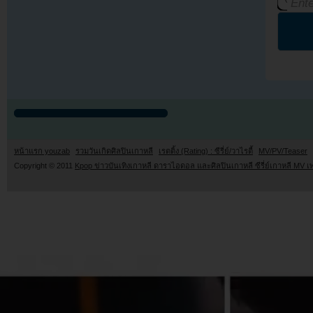
หน้าแรก youzab
รวมวันเกิดศิลปินเกาหลี
เรตติ้ง (Rating) : ซีรี่ย์/วาไรตี้
MV/PV/Teaser
Copyright © 2011
Kpop ข่าวบันเทิงเกาหลี ดาราไอดอล และศิลปินเกาหลี ซีรี่ย์เกาหลี MV เ