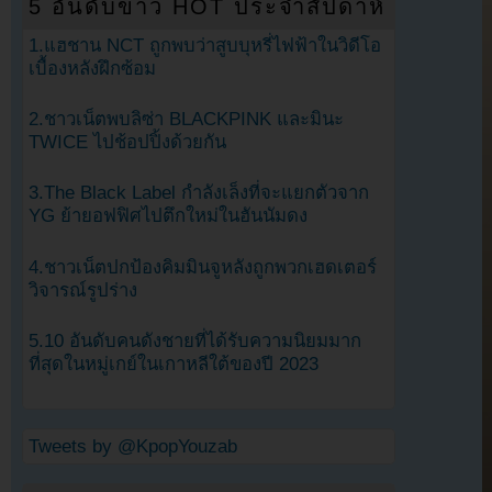
5 อันดับข่าว HOT ประจำสัปดาห์
1.แฮชาน NCT ถูกพบว่าสูบบุหรี่ไฟฟ้าในวิดีโอ
เบื้องหลังฝึกซ้อม
2.ชาวเน็ตพบลิซ่า BLACKPINK และมินะ
TWICE ไปช้อปปิ้งด้วยกัน
3.The Black Label กำลังเล็งที่จะแยกตัวจาก
YG ย้ายอฟฟิศไปตึกใหม่ในฮันนัมดง
4.ชาวเน็ตปกป้องคิมมินจูหลังถูกพวกเฮดเตอร์
วิจารณ์รูปร่าง
5.10 อันดับคนดังชายที่ได้รับความนิยมมาก
ที่สุดในหมู่เกย์ในเกาหลีใต้ของปี 2023
Tweets by @KpopYouzab