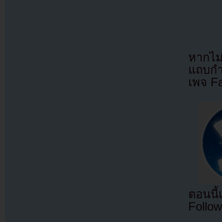
หากไม
แถบกำล
เพจ F
ตอนนี
Follow