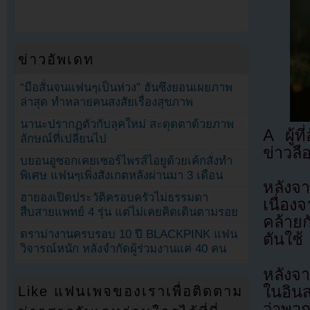
ข่าวอัพเดท
“มือสั่นจนแฟนๆเป็นห่วง” ฮันซึงยอนเผยภาพ
ล่าสุด ทำหลายคนสงสัยเรื่องสุขภาพ
นานะปรากฏตัวกับลุคใหม่ สะดุดตาด้วยภาพ
A ผู้
ลักษณ์ที่เปลี่ยนไป
ข่าวลื
บยอนอูซอกเคยเซอร์ไพรส์ไอยูด้วยเค้กสั่งทำ
พิเศษ แฟนๆเพิ่งสังเกตหลังผ่านมา 3 เดือน
หลังจ
ฮายองเปิดประวัติครอบครัวไม่ธรรมดา
เนื่อง
สืบสายแพทย์ 4 รุ่น แต่ไม่เคยคิดเดินตามรอย
คล้ายก
ดราม่างานครบรอบ 10 ปี BLACKPINK แฟน
ตันใช้
วิจารณ์หนัก หลังจำกัดผู้ร่วมงานแค่ 40 คน
หลังจา
ในอินส
Like แฟนเพจของเราเพื่อติดตาม
ว่าพว