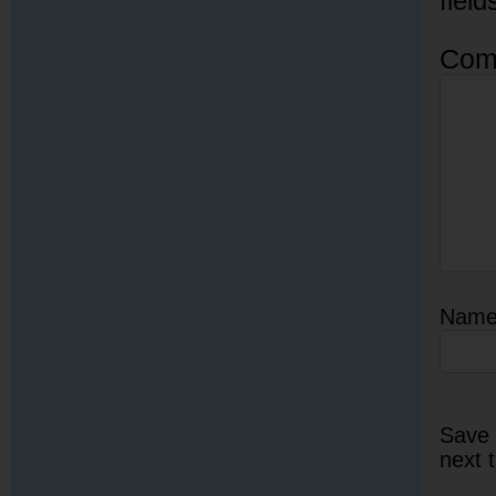
fiel
Com
Nam
Save 
next 