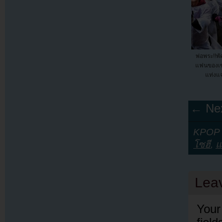
พ่อพระ!!พ
แฟนของเข
แท่งแ
← Nex
KPOP Y
โซฮี
,
แ
Lea
Your