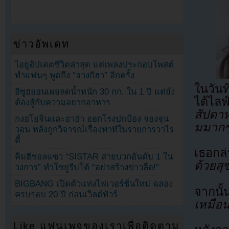
ข่าวอัพเดท
ไอยูอัปเดตชีวิตล่าสุด แต่เพลงประกอบโพสต์
ทำแฟนๆ พูดถึง “จางกีฮา” อีกครั้ง
ในวัน
อีซูฮยอนเผยลดน้ำหนัก 30 กก. ใน 1 ปี แต่ยัง
ได้ไ
ต้องสู้กับความอยากอาหาร
สัปดาห
กงฮโยจินและฮาฮ่า ออกโรงปกป้อง จองจุน
มมากๆ
วอน หลังถูกวิจารณ์เรื่องท่าทีในรายการวาไร
ตี้
เธอกล
คิมฮีชอลแซว “SISTAR สายบวกอันดับ 1 ใน
ด้วยสุ
วงการ” ทำโซยูรีบโต้ “อย่าสร้างข่าวลือ!”
BIGBANG เปิดตัวแท่งไฟเวอร์ชั่นใหม่ ฉลอง
จากนั
ครบรอบ 20 ปี ก่อนเวิลด์ทัวร์
เหมือ
Like แฟนเพจของเราเพื่อติดตาม