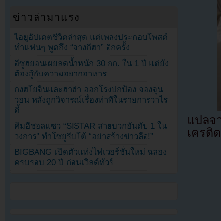
ข่าวล่ามาแรง
ไอยูอัปเดตชีวิตล่าสุด แต่เพลงประกอบโพสต์
ทำแฟนๆ พูดถึง “จางกีฮา” อีกครั้ง
อีซูฮยอนเผยลดน้ำหนัก 30 กก. ใน 1 ปี แต่ยัง
ต้องสู้กับความอยากอาหาร
กงฮโยจินและฮาฮ่า ออกโรงปกป้อง จองจุน
วอน หลังถูกวิจารณ์เรื่องท่าทีในรายการวาไร
ตี้
แปลจ
คิมฮีชอลแซว “SISTAR สายบวกอันดับ 1 ใน
เครดิต
วงการ” ทำโซยูรีบโต้ “อย่าสร้างข่าวลือ!”
BIGBANG เปิดตัวแท่งไฟเวอร์ชั่นใหม่ ฉลอง
ครบรอบ 20 ปี ก่อนเวิลด์ทัวร์