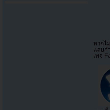
หากไม
แถบกำล
เพจ F