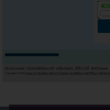
หน้าแรก youzab
รวมวันเกิดศิลปินเกาหลี
เรตติ้ง (Rating) : ซีรี่ย์/วาไรตี้
MV/PV/Teaser
Copyright © 2011
Kpop ข่าวบันเทิงเกาหลี ดาราไอดอล และศิลปินเกาหลี ซีรี่ย์เกาหลี MV เ