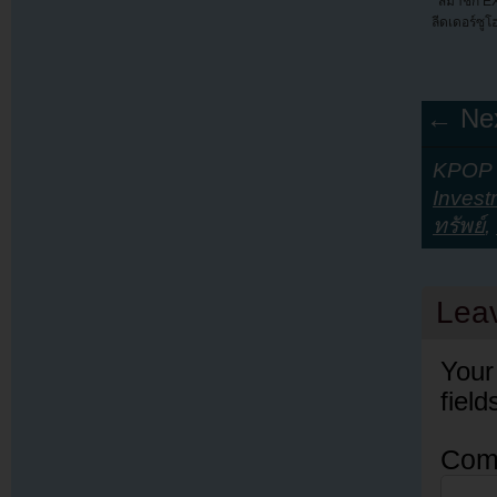
สมาชิก EX
ลีดเดอร์ซูโ
← Nex
KPOP Y
Invest
ทรัพย์
,
Lea
Your
fiel
Com