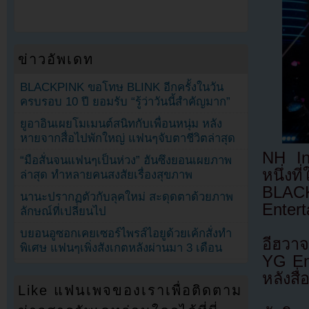
ข่าวอัพเดท
BLACKPINK ขอโทษ BLINK อีกครั้งในวัน
ครบรอบ 10 ปี ยอมรับ “รู้ว่าวันนี้สำคัญมาก”
ยูอาอินเผยโมเมนต์สนิทกับเพื่อนหนุ่ม หลัง
หายจากสื่อไปพักใหญ่ แฟนๆจับตาชีวิตล่าสุด
NH In
“มือสั่นจนแฟนๆเป็นห่วง” ฮันซึงยอนเผยภาพ
หนึ่งท
ล่าสุด ทำหลายคนสงสัยเรื่องสุขภาพ
BLACK
นานะปรากฏตัวกับลุคใหม่ สะดุดตาด้วยภาพ
Enter
ลักษณ์ที่เปลี่ยนไป
บยอนอูซอกเคยเซอร์ไพรส์ไอยูด้วยเค้กสั่งทำ
อีฮวาจ
พิเศษ แฟนๆเพิ่งสังเกตหลังผ่านมา 3 เดือน
YG Ent
หลังสื
Like แฟนเพจของเราเพื่อติดตาม