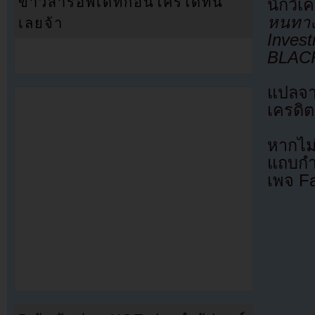
ข่าวสารอัพเดทก่อนใครได้ที่นี่
นักวิ
หนทาง
เลยจ้า
Inves
BLACK
แปลจ
เครดิต
หากไม
แถบกำล
เพจ F