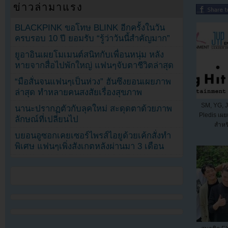
ข่าวล่ามาแรง
BLACKPINK ขอโทษ BLINK อีกครั้งในวัน
ครบรอบ 10 ปี ยอมรับ “รู้ว่าวันนี้สำคัญมาก”
ยูอาอินเผยโมเมนต์สนิทกับเพื่อนหนุ่ม หลัง
หายจากสื่อไปพักใหญ่ แฟนๆจับตาชีวิตล่าสุด
“มือสั่นจนแฟนๆเป็นห่วง” ฮันซึงยอนเผยภาพ
ล่าสุด ทำหลายคนสงสัยเรื่องสุขภาพ
SM, YG, J
นานะปรากฏตัวกับลุคใหม่ สะดุดตาด้วยภาพ
Pledis เ
ลักษณ์ที่เปลี่ยนไป
สำหรั
บยอนอูซอกเคยเซอร์ไพรส์ไอยูด้วยเค้กสั่งทำ
พิเศษ แฟนๆเพิ่งสังเกตหลังผ่านมา 3 เดือน