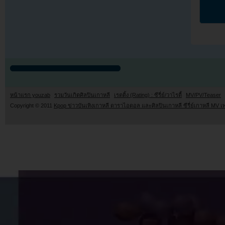
หน้าแรก youzab
รวมวันเกิดศิลปินเกาหลี
เรตติ้ง (Rating) : ซีรี่ย์/วาไรตี้
MV/PV/Teaser
Copyright © 2011
Kpop ข่าวบันเทิงเกาหลี ดาราไอดอล และศิลปินเกาหลี ซีรี่ย์เกาหลี MV เ