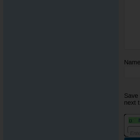
Nam
Save 
next 