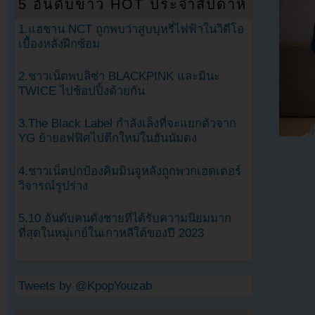
5 อันดับข่าว HOT ประจำสัปดาห์
1.แฮชาน NCT ถูกพบว่าสูบบุหรี่ไฟฟ้าในวิดีโอ
เบื้องหลังฝึกซ้อม
2.ชาวเน็ตพบลิซ่า BLACKPINK และมินะ
TWICE ไปช้อปปิ้งด้วยกัน
3.The Black Label กำลังเล็งที่จะแยกตัวจาก
YG ย้ายอฟฟิศไปตึกใหม่ในฮันนัมดง
4.ชาวเน็ตปกป้องคิมมินจูหลังถูกพวกเฮดเตอร์
วิจารณ์รูปร่าง
5.10 อันดับคนดังชายที่ได้รับความนิยมมาก
ที่สุดในหมู่เกย์ในเกาหลีใต้ของปี 2023
Tweets by @KpopYouzab