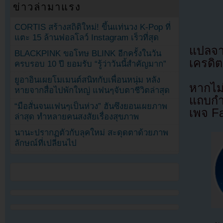
ข่าวล่ามาแรง
CORTIS สร้างสถิติใหม่! ขึ้นแท่นวง K-Pop ที่
แตะ 15 ล้านฟอลโลว์ Instagram เร็วที่สุด
แปลจ
BLACKPINK ขอโทษ BLINK อีกครั้งในวัน
เครดิต
ครบรอบ 10 ปี ยอมรับ “รู้ว่าวันนี้สำคัญมาก”
ยูอาอินเผยโมเมนต์สนิทกับเพื่อนหนุ่ม หลัง
หากไม
หายจากสื่อไปพักใหญ่ แฟนๆจับตาชีวิตล่าสุด
แถบกำล
“มือสั่นจนแฟนๆเป็นห่วง” ฮันซึงยอนเผยภาพ
เพจ F
ล่าสุด ทำหลายคนสงสัยเรื่องสุขภาพ
นานะปรากฏตัวกับลุคใหม่ สะดุดตาด้วยภาพ
ลักษณ์ที่เปลี่ยนไป