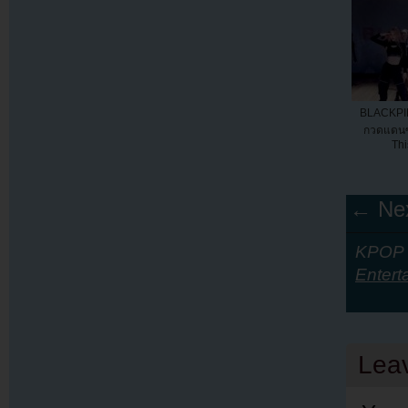
BLACKPI
กวดแดนซ์
Thi
← Nex
KPOP Y
Entert
Lea