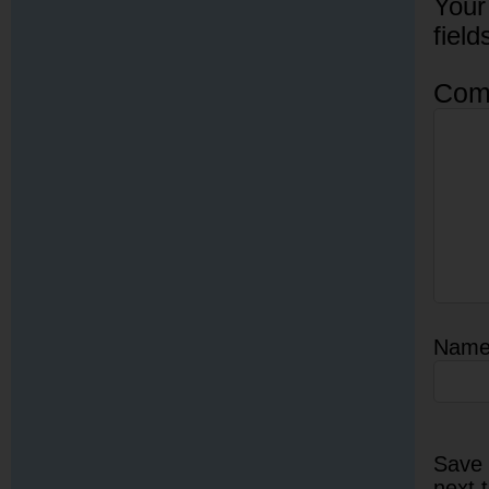
Your
fiel
Com
Nam
Save 
next 