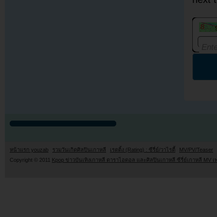
หน้าแรก youzab
รวมวันเกิดศิลปินเกาหลี
เรตติ้ง (Rating) : ซีรี่ย์/วาไรตี้
MV/PV/Teaser
Copyright © 2011
Kpop ข่าวบันเทิงเกาหลี ดาราไอดอล และศิลปินเกาหลี ซีรี่ย์เกาหลี MV เ