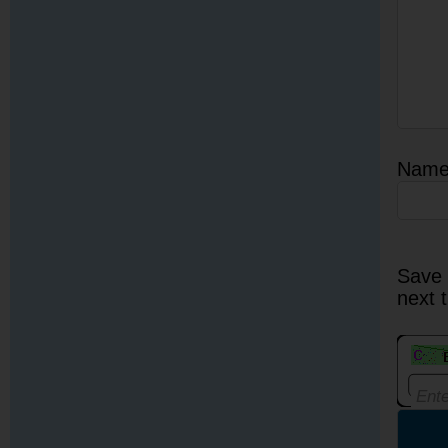
Nam
Save 
next 