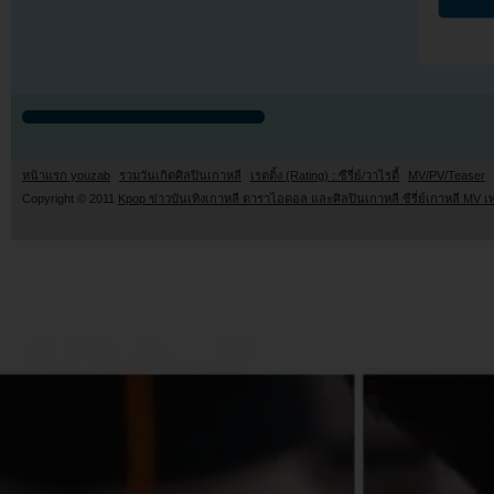
หน้าแรก youzab
รวมวันเกิดศิลปินเกาหลี
เรตติ้ง (Rating) : ซีรี่ย์/วาไรตี้
MV/PV/Teaser
Copyright © 2011
Kpop ข่าวบันเทิงเกาหลี ดาราไอดอล และศิลปินเกาหลี ซีรี่ย์เกาหลี MV เ