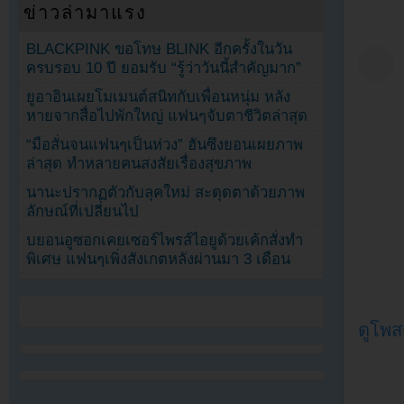
ข่าวล่ามาแรง
BLACKPINK ขอโทษ BLINK อีกครั้งในวัน
ครบรอบ 10 ปี ยอมรับ “รู้ว่าวันนี้สำคัญมาก”
ยูอาอินเผยโมเมนต์สนิทกับเพื่อนหนุ่ม หลัง
หายจากสื่อไปพักใหญ่ แฟนๆจับตาชีวิตล่าสุด
“มือสั่นจนแฟนๆเป็นห่วง” ฮันซึงยอนเผยภาพ
ล่าสุด ทำหลายคนสงสัยเรื่องสุขภาพ
นานะปรากฏตัวกับลุคใหม่ สะดุดตาด้วยภาพ
ลักษณ์ที่เปลี่ยนไป
บยอนอูซอกเคยเซอร์ไพรส์ไอยูด้วยเค้กสั่งทำ
พิเศษ แฟนๆเพิ่งสังเกตหลังผ่านมา 3 เดือน
ดูโพส