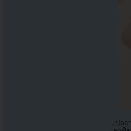
แปลจ
เครดิต