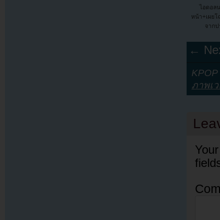
ไอดอลน
หน้า+เผยโ
จากป
← Nex
KPOP Y
ภาพเวด
Lea
Your
fiel
Com