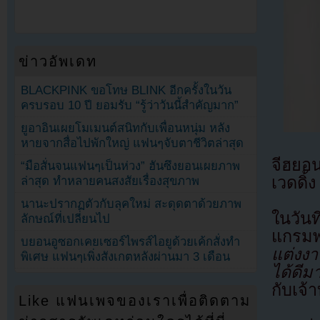
ข่าวอัพเดท
BLACKPINK ขอโทษ BLINK อีกครั้งในวัน
ครบรอบ 10 ปี ยอมรับ “รู้ว่าวันนี้สำคัญมาก”
ยูอาอินเผยโมเมนต์สนิทกับเพื่อนหนุ่ม หลัง
หายจากสื่อไปพักใหญ่ แฟนๆจับตาชีวิตล่าสุด
จีฮยอ
“มือสั่นจนแฟนๆเป็นห่วง” ฮันซึงยอนเผยภาพ
เวดดิ้ง
ล่าสุด ทำหลายคนสงสัยเรื่องสุขภาพ
นานะปรากฏตัวกับลุคใหม่ สะดุดตาด้วยภาพ
ในวัน
ลักษณ์ที่เปลี่ยนไป
แกรม
บยอนอูซอกเคยเซอร์ไพรส์ไอยูด้วยเค้กสั่งทำ
แต่งง
พิเศษ แฟนๆเพิ่งสังเกตหลังผ่านมา 3 เดือน
ได้ดีม
กับเจ้
Like แฟนเพจของเราเพื่อติดตาม