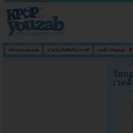
หน้าแรก youzab
รวมวันเกิดศิลปินเกาหลี
เรตติ้ง (Rating) : ซีรี
Written on
JAN
จีฮยอ
เวดดิ้
Filed under
U