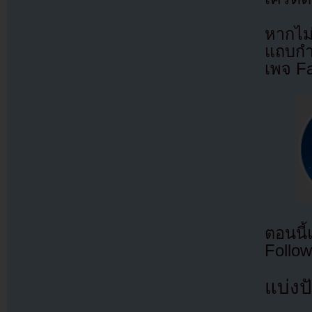
หากไม
แถบกำล
เพจ F
ตอนนี
Follow
แบ่งปั