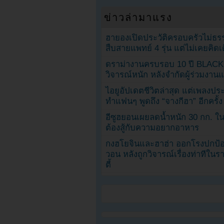
ข่าวล่ามาแรง
ฮายองเปิดประวัติครอบครัวไม่ธ
สืบสายแพทย์ 4 รุ่น แต่ไม่เคยคิ
ดราม่างานครบรอบ 10 ปี BLAC
วิจารณ์หนัก หลังจำกัดผู้ร่วมงาน
ไอยูอัปเดตชีวิตล่าสุด แต่เพลงป
ทำแฟนๆ พูดถึง “จางกีฮา” อีกครั้ง
อีซูฮยอนเผยลดน้ำหนัก 30 กก. ใน 
ต้องสู้กับความอยากอาหาร
กงฮโยจินและฮาฮ่า ออกโรงปกป้อ
วอน หลังถูกวิจารณ์เรื่องท่าทีใน
ตี้