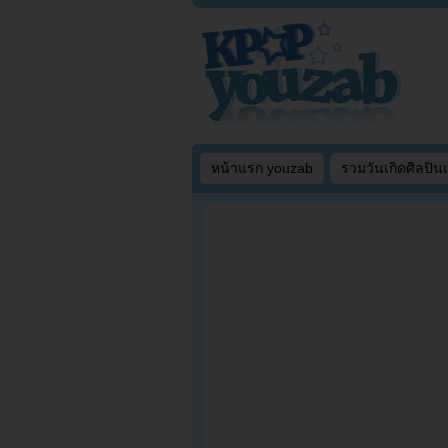
หน้าแรก youzab
รวมวันเกิดศิลปิน