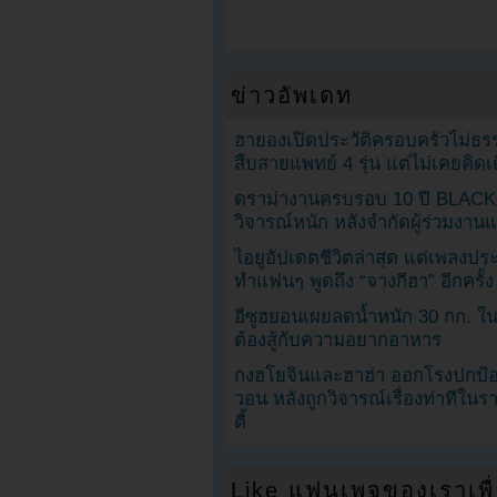
ข่าวอัพเดท
ฮายองเปิดประวัติครอบครัวไม่ธ
สืบสายแพทย์ 4 รุ่น แต่ไม่เคยคิ
ดราม่างานครบรอบ 10 ปี BLAC
วิจารณ์หนัก หลังจำกัดผู้ร่วมงาน
ไอยูอัปเดตชีวิตล่าสุด แต่เพลงป
ทำแฟนๆ พูดถึง “จางกีฮา” อีกครั้ง
อีซูฮยอนเผยลดน้ำหนัก 30 กก. ใน 
ต้องสู้กับความอยากอาหาร
กงฮโยจินและฮาฮ่า ออกโรงปกป้อ
วอน หลังถูกวิจารณ์เรื่องท่าทีใน
ตี้
Like แฟนเพจของเราเพื