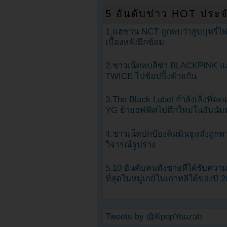
5 อันดับข่าว HOT ประจ
1.แฮชาน NCT ถูกพบว่าสูบบุหรี่ไฟ
เบื้องหลังฝึกซ้อม
2.ชาวเน็ตพบลิซ่า BLACKPINK แ
TWICE ไปช้อปปิ้งด้วยกัน
3.The Black Label กำลังเล็งที่จ
YG ย้ายอฟฟิศไปตึกใหม่ในฮันนัม
4.ชาวเน็ตปกป้องคิมมินจูหลังถูกพ
วิจารณ์รูปร่าง
5.10 อันดับคนดังชายที่ได้รับคว
ที่สุดในหมู่เกย์ในเกาหลีใต้ของปี 
Tweets by @KpopYouzab