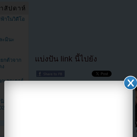
ำสัปดาห์
ฟ้าในวิดีโอ
ละมินะ
แบ่งปัน link นี้ไปยัง
ะแยกตัวจาก
ดง
วกเฮดเตอร์
ามนิยมมาก
2023
ภาพสมาชิก BLACKPINK
โรเซ่ BLACKPINK ปล่อย MV
ปรากฏใน IG ทางการของเว็บ
ทีเซอร์เพลง "On the Ground"