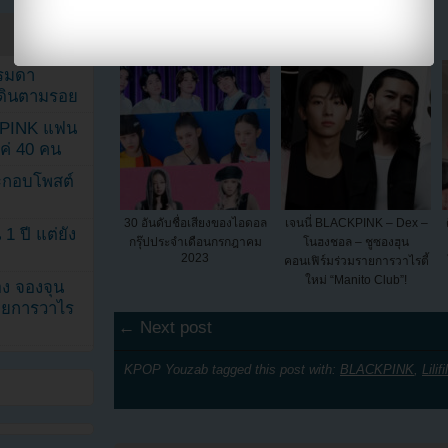
โป๊ Pornhub
รรมดา
ดเดินตามรอย
KPINK แฟน
แค่ 40 คน
ระกอบโพสต์
30 อันดับชื่อเสียงของไอดอล
เจนนี่ BLACKPINK – Dex –
1 ปี แต่ยัง
กรุ๊ปประจำเดือนกรกฎาคม
โนฮงชอล – ชูซองฮุน
2023
คอนเฟิร์มร่วมรายการวาไรตี้
ใหม่ “Manito Club”!
ง จองจุน
รายการวาไร
← Next post
KPOP Youzab tagged this post with:
BLACKPINK
,
Lilif