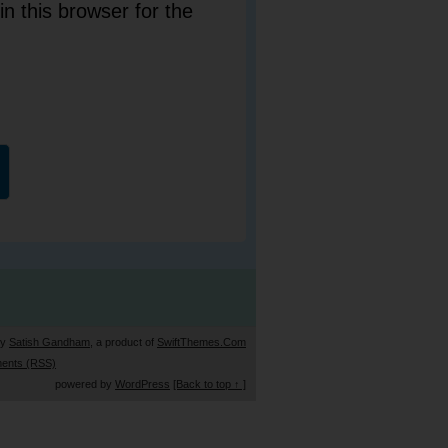
n this browser for the
by
Satish Gandham
, a product of
SwiftThemes.Com
ents (RSS)
powered by
WordPress
[Back to top ↑ ]