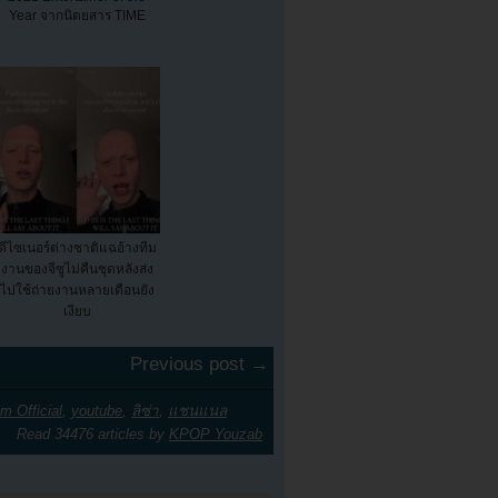
Year จากนิตยสาร TIME
ดีไซเนอร์ต่างชาติแฉอ้างทีม
งานของจีซูไม่คืนชุดหลังส่ง
ไปใช้ถ่ายงานหลายเดือนยัง
เงียบ
Previous post →
ilm Official
,
youtube
,
ลิซ่า
,
แชนแนล
Read 34476 articles by
KPOP Youzab