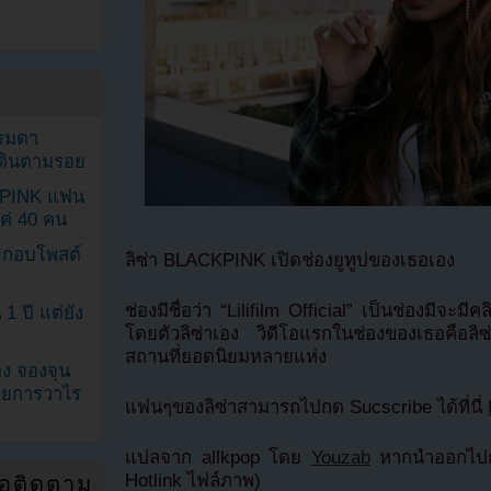
รรมดา
ดเดินตามรอย
KPINK แฟน
แค่ 40 คน
ระกอบโพสต์
ลิซ่า BLACKPINK เปิดช่องยูทูปของเธอเอง
ช่องมีชื่อว่า “Lilifilm Official” เป็นช่องมีจะม
1 ปี แต่ยัง
โดยตัวลิซ่าเอง วิดีโอแรกในช่องของเธอคือลิซ่า
สถานที่ยอดนิยมหลายแห่ง
ง จองจุน
รายการวาไร
แฟนๆของลิซ่าสามารถไปกด Sucscribe ได้ที่นี่
แปลจาก allkpop โดย
Youzab
หากนำออกไปกร
Hotlink ไฟล์ภาพ)
่อติดตาม