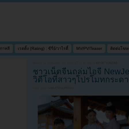
เกาหลี
เรตติ้ง (Rating) : ซีรี่ย์/วาไรตี้
MV/PV/Teaser
ติดต่อโฆ
Written on
JANUARY 10, 2023 AT 12:00 AM
by
KPOP YOUZAB
ชาวเน็ตจีนถล่มไอจี NewJe
วิดีโอที่สาวๆโปรโมทกระดา
Filed under
UNCATEGORIZED