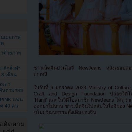
ยอนเผยภาพ
าพ
ตาด้วยภาพ
ชาวเน็ตจีนป่วนไอจี NewJeans หลังเธอปล่อ
เค้กสั่งทำ
เกาหลี
 3 เดือน
รรมดา
ในวันที่ 6 มกราคม 2023 Ministry of Cultur
ดเดินตามรอย
Craft and Design Foundation ปล่อยวิดีโอ
KPINK แฟน
‘Hanji’ และในวิดีโอสมาชิก NewJeans ได้ดูว
แค่ 40 คน
ออกมาไม่นาน ชาวเน็ตจีนไปถล่มในไอจีของ N
ขโมยวัฒนธรรมดั้งเดิมของจีน
่อติดตาม