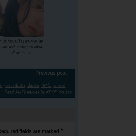
ต้นสังกัดของไอยูประกาศเปิด
แอคเคาท์ Instagram อย่าง
เป็นทางการ
Previous post →
ษ
,
ชาวเน็ตจีน
,
ดั้งเดิม
,
วิดีโอ
,
เกาหลี
,
Read 34479 articles by
KPOP Youzab
*
equired fields are marked