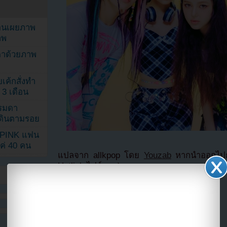
ยอนเผยภาพ
าพ
ตาด้วยภาพ
เค้กสั่งทำ
 3 เดือน
รรมดา
ดเดินตามรอย
KPINK แฟน
แค่ 40 คน
แปลจาก allkpop โดย
Youzab
หากนำออกไปกร
Hotlink ไฟล์ภาพ)