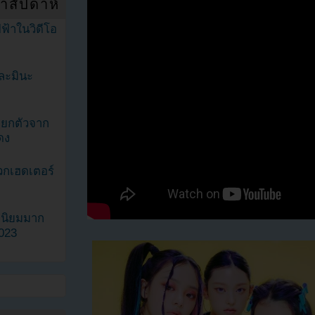
ำสัปดาห์
ฟ้าในวิดีโอ
ละมินะ
ะแยกตัวจาก
ดง
วกเฮดเตอร์
ามนิยมมาก
2023