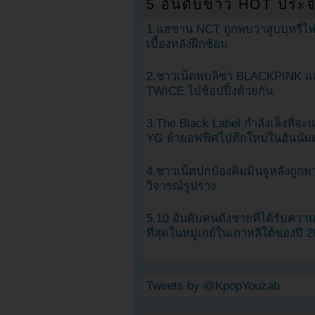
5 อันดับข่าว HOT ประจ
1.แฮชาน NCT ถูกพบว่าสูบบุหรี่ไฟ
เบื้องหลังฝึกซ้อม
2.ชาวเน็ตพบลิซ่า BLACKPINK แ
TWICE ไปช้อปปิ้งด้วยกัน
3.The Black Label กำลังเล็งที่จ
YG ย้ายอฟฟิศไปตึกใหม่ในฮันนัม
4.ชาวเน็ตปกป้องคิมมินจูหลังถูกพ
วิจารณ์รูปร่าง
5.10 อันดับคนดังชายที่ได้รับคว
ที่สุดในหมู่เกย์ในเกาหลีใต้ของปี 
Tweets by @KpopYouzab