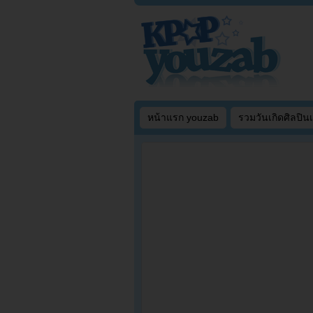
หน้าแรก youzab
รวมวันเกิดศิลปิน