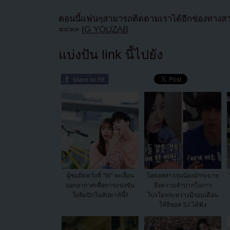
ตอนนี้แฟนๆสามารถติดตามเราได้อีกช่องทางสา
==>>
IG YOUZAB
แบ่งปัน link นี้ไปยัง
ผู้ชมผิดหวังที่ "W" จะเลื่อน
ไอดอลสาวรุ่นน้องมักระบาย
ออกอากาศเพื่อการแข่งขัน
ถึงความลำบากในการ
โอลิมปิกในสัปดาห์นี้!!
โปรโมทระหว่างมีรอบเดือน
ให้ฮีชอล SJ ได้ฟัง