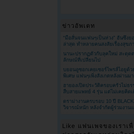
ข่าวอัพเดท
“มือสั่นจนแฟนๆเป็นห่วง” ฮันซึง
ล่าสุด ทำหลายคนสงสัยเรื่องสุขภ
นานะปรากฏตัวกับลุคใหม่ สะดุด
ลักษณ์ที่เปลี่ยนไป
บยอนอูซอกเคยเซอร์ไพรส์ไอยูด้วย
พิเศษ แฟนๆเพิ่งสังเกตหลังผ่านมา
ฮายองเปิดประวัติครอบครัวไม่ธ
สืบสายแพทย์ 4 รุ่น แต่ไม่เคยคิ
ดราม่างานครบรอบ 10 ปี BLAC
วิจารณ์หนัก หลังจำกัดผู้ร่วมงาน
Like แฟนเพจของเราเพื