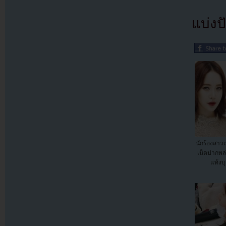
แบ่งปั
นักร้องสาว
เน็ตปากพล่
แท้งบ