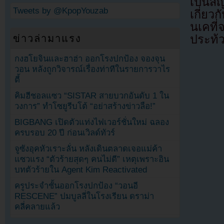
เป็นสั
Tweets by @KpopYouzab
เกี่ยว
นเคที่
ข่าวล่ามาแรง
ประท้ว
กงฮโยจินและฮาฮ่า ออกโรงปกป้อง จองจุน
วอน หลังถูกวิจารณ์เรื่องท่าทีในรายการวาไร
ตี้
คิมฮีชอลแซว “SISTAR สายบวกอันดับ 1 ใน
วงการ” ทำโซยูรีบโต้ “อย่าสร้างข่าวลือ!”
BIGBANG เปิดตัวแท่งไฟเวอร์ชั่นใหม่ ฉลอง
ครบรอบ 20 ปี ก่อนเวิลด์ทัวร์
จูซังอุคหัวเราะลั่น หลังเดินตลาดเจอแม่ค้า
แซวแรง “ตัวร้ายสุดๆ คนไม่ดี” เหตุเพราะอิน
บทตัวร้ายใน Agent Kim Reactivated
ครูประจำชั้นออกโรงปกป้อง “วอนอี
RESCENE” ปมบูลลี่ในโรงเรียน ดราม่า
คลี่คลายแล้ว