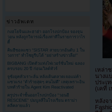
ข่าวอัพเดท
กงฮโยจินและฮาฮ่า ออกโรงปกป้อง จองจุน
วอน หลังถูกวิจารณ์เรื่องท่าทีในรายการวาไร
ตี้
คิมฮีชอลแซว “SISTAR สายบวกอันดับ 1 ใน
วงการ” ทำโซยูรีบโต้ “อย่าสร้างข่าวลือ!”
BIGBANG เปิดตัวแท่งไฟเวอร์ชั่นใหม่ ฉลอง
ครบรอบ 20 ปี ก่อนเวิลด์ทัวร์
เหล่า
นางแบ
จูซังอุคหัวเราะลั่น หลังเดินตลาดเจอแม่ค้า
ประเท
แซวแรง “ตัวร้ายสุดๆ คนไม่ดี” เหตุเพราะอิน
บทตัวร้ายใน Agent Kim Reactivated
(เคที่ เ
ครูประจำชั้นออกโรงปกป้อง “วอนอี
หลังจ
RESCENE” ปมบูลลี่ในโรงเรียน ดราม่า
คลี่คลายแล้ว
Fashio