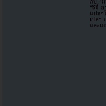
กับ “ม
“จีจี้
แปลกใจ
เปล่า 
และเธ