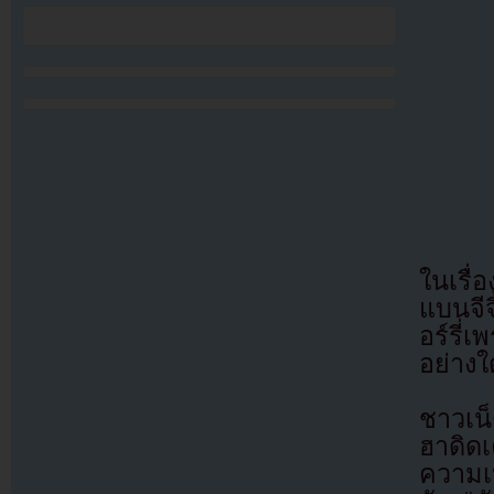
ในเรื่
แบนจีจ
อร์รี่
อย่างใ
ชาวเน็
ฮาดิด
ความเ