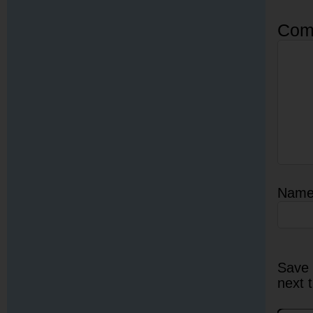
Com
Nam
Save 
next 