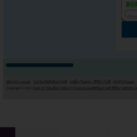
หน้าแรก youzab
รวมวันเกิดศิลปินเกาหลี
เรตติ้ง (Rating) : ซีรี่ย์/วาไรตี้
MV/PV/Teaser
Copyright © 2011
Kpop ข่าวบันเทิงเกาหลี ดาราไอดอล และศิลปินเกาหลี ซีรี่ย์เกาหลี MV เ