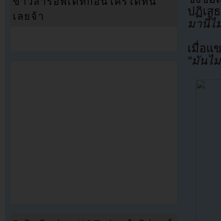
ข่าวสารอัพเดทก่อนใครได้ที่นี่
ปฏิเส
เลยจ้า
มานี้ไ
เมื่อแ
“มันไม