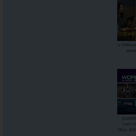
ปาร์คชินเฮ
ออกเ
[Live]15
รายการ 
ได้แก่...EX