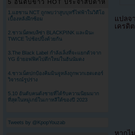
5 อันดับข่าว HOT ประจำสัปดาห์
1.แฮชาน NCT ถูกพบว่าสูบบุหรี่ไฟฟ้าในวิดีโอ
แปลจ
เบื้องหลังฝึกซ้อม
เครดิต
2.ชาวเน็ตพบลิซ่า BLACKPINK และมินะ
TWICE ไปช้อปปิ้งด้วยกัน
3.The Black Label กำลังเล็งที่จะแยกตัวจาก
YG ย้ายอฟฟิศไปตึกใหม่ในฮันนัมดง
4.ชาวเน็ตปกป้องคิมมินจูหลังถูกพวกเฮดเตอร์
วิจารณ์รูปร่าง
5.10 อันดับคนดังชายที่ได้รับความนิยมมาก
ที่สุดในหมู่เกย์ในเกาหลีใต้ของปี 2023
Tweets by @KpopYouzab
หากไม