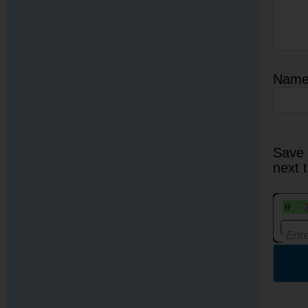
Nam
Save 
next 