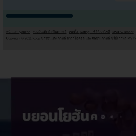
หน้าแรก youzab
รวมวันเกิดศิลปินเกาหลี
เรตติ้ง (Rating) : ซีรี่ย์/วาไรตี้
MV/PV/Teaser
Copyright © 2011
Kpop ข่าวบันเทิงเกาหลี ดาราไอดอล และศิลปินเกาหลี ซีรี่ย์เกาหลี MV เ