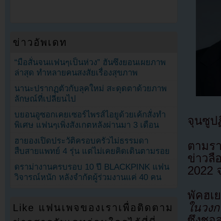
ข่าวอัพเดท
“มือสั่นจนแฟนๆเป็นห่วง” ฮันซึงยอนเผยภาพ
ล่าสุด ทำหลายคนสงสัยเรื่องสุขภาพ
นานะปรากฏตัวกับลุคใหม่ สะดุดตาด้วยภาพ
ลักษณ์ที่เปลี่ยนไป
บยอนอูซอกเคยเซอร์ไพรส์ไอยูด้วยเค้กสั่งทำ
จุนซูป
พิเศษ แฟนๆเพิ่งสังเกตหลังผ่านมา 3 เดือน
ฮายองเปิดประวัติครอบครัวไม่ธรรมดา
ตามราย
สืบสายแพทย์ 4 รุ่น แต่ไม่เคยคิดเดินตามรอย
ข่าวล
ดราม่างานครบรอบ 10 ปี BLACKPINK แฟน
2022 จุ
วิจารณ์หนัก หลังจำกัดผู้ร่วมงานแค่ 40 คน
พัคฮเย
ในวงกา
Like แฟนเพจของเราเพื่อติดตาม
ซึงชอ