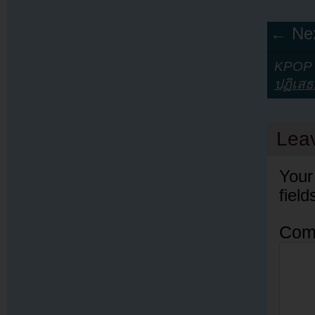
← Nex
KPOP Y
ปฏิเสธ
Lea
Your
fiel
Com