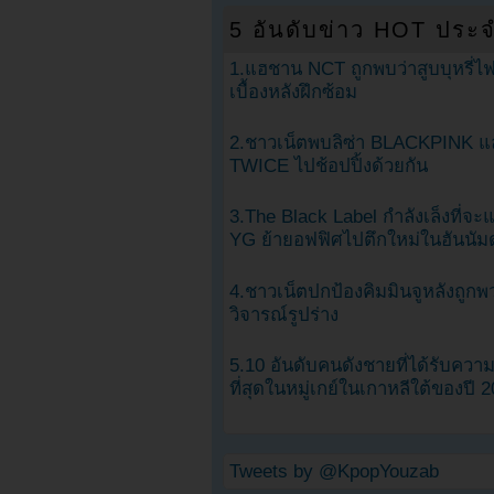
5 อันดับข่าว HOT ประจ
1.แฮชาน NCT ถูกพบว่าสูบบุหรี่ไฟ
เบื้องหลังฝึกซ้อม
2.ชาวเน็ตพบลิซ่า BLACKPINK แ
TWICE ไปช้อปปิ้งด้วยกัน
3.The Black Label กำลังเล็งที่จ
YG ย้ายอฟฟิศไปตึกใหม่ในฮันนัม
4.ชาวเน็ตปกป้องคิมมินจูหลังถูกพ
วิจารณ์รูปร่าง
5.10 อันดับคนดังชายที่ได้รับคว
ที่สุดในหมู่เกย์ในเกาหลีใต้ของปี 
Tweets by @KpopYouzab