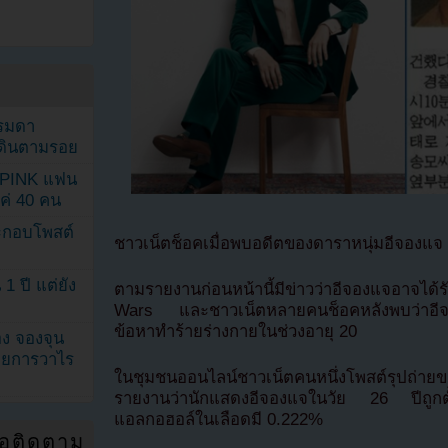
รรมดา
ดเดินตามรอย
KPINK แฟน
แค่ 40 คน
ระกอบโพสต์
ชาวเน็ตช็อคเมื่อพบอดีตของดาราหนุ่มอีจองแจ
1 ปี แต่ยัง
ตามรายงานก่อนหน้านี้มีข่าวว่าอีจองแจอาจได้ร
Wars และชาวเน็ตหลายคนช็อคหลังพบว่าอีจอง
ข้อหาทำร้ายร่างกายในช่วงอายุ 20
ง จองจุน
รายการวาไร
ในชุมชนออนไลน์ชาวเน็ตคนหนึ่งโพสต์รุปถ่ายข
รายงานว่านักแสดงอีจองแจในวัย 26 ปีถูกตั
แอลกอฮอล์ในเลือดมี 0.222%
่อติดตาม