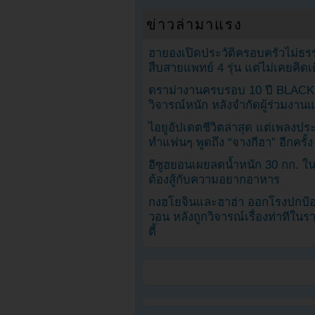
ข่าวล่ามาแรง
ฮายองเปิดประวัติครอบครัวไม่ธ
สืบสายแพทย์ 4 รุ่น แต่ไม่เคยคิ
ดราม่างานครบรอบ 10 ปี BLAC
วิจารณ์หนัก หลังจำกัดผู้ร่วมงาน
ไอยูอัปเดตชีวิตล่าสุด แต่เพลงป
ทำแฟนๆ พูดถึง “จางกีฮา” อีกครั้ง
อีซูฮยอนเผยลดน้ำหนัก 30 กก. ใน 
ต้องสู้กับความอยากอาหาร
กงฮโยจินและฮาฮ่า ออกโรงปกป้อ
วอน หลังถูกวิจารณ์เรื่องท่าทีใน
ตี้