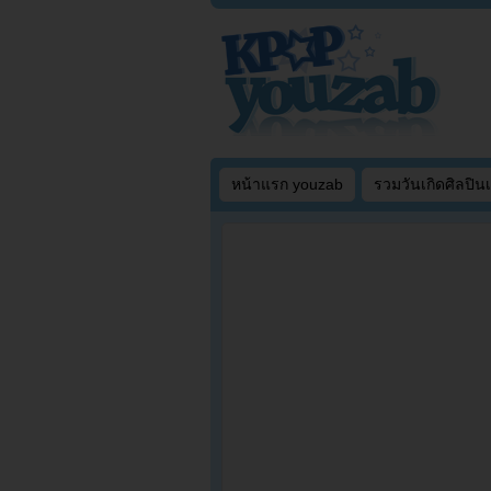
หน้าแรก youzab
รวมวันเกิดศิลปิน