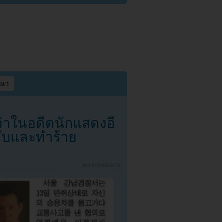
ษณา
่าในอดีตนักแสดงอี
ับและทำร้าย
{
NO COMMENTS
}