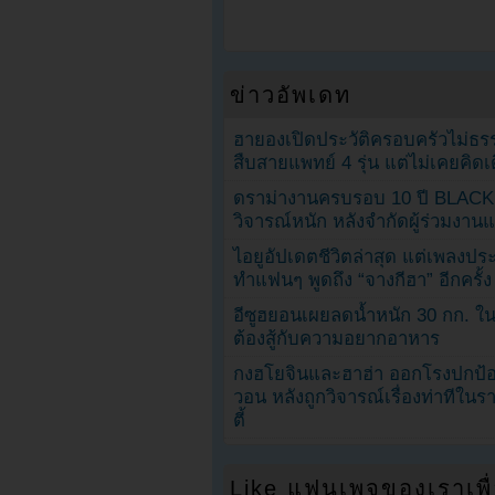
ข่าวอัพเดท
ฮายองเปิดประวัติครอบครัวไม่ธ
สืบสายแพทย์ 4 รุ่น แต่ไม่เคยคิ
ดราม่างานครบรอบ 10 ปี BLAC
วิจารณ์หนัก หลังจำกัดผู้ร่วมงาน
ไอยูอัปเดตชีวิตล่าสุด แต่เพลงป
ทำแฟนๆ พูดถึง “จางกีฮา” อีกครั้ง
อีซูฮยอนเผยลดน้ำหนัก 30 กก. ใน 
ต้องสู้กับความอยากอาหาร
กงฮโยจินและฮาฮ่า ออกโรงปกป้อ
วอน หลังถูกวิจารณ์เรื่องท่าทีใน
ตี้
Like แฟนเพจของเราเพื