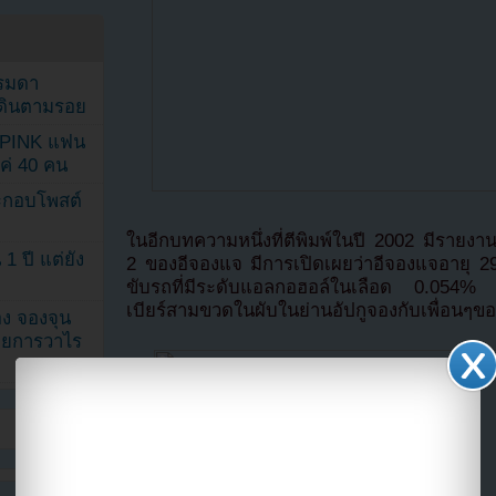
รรมดา
ดเดินตามรอย
KPINK แฟน
แค่ 40 คน
ระกอบโพสต์
ในอีกบทความหนึ่งที่ตีพิมพ์ในปี 2002 มีรายงานเก
1 ปี แต่ยัง
2 ของอีจองแจ มีการเปิดเผยว่าอีจองแจอายุ 29
ขับรถที่มีระดับแอลกอฮอล์ในเลือด 0.054%
เบียร์สามขวดในผับในย่านอัปกูจองกับเพื่อนๆข
ง จองจุน
รายการวาไร