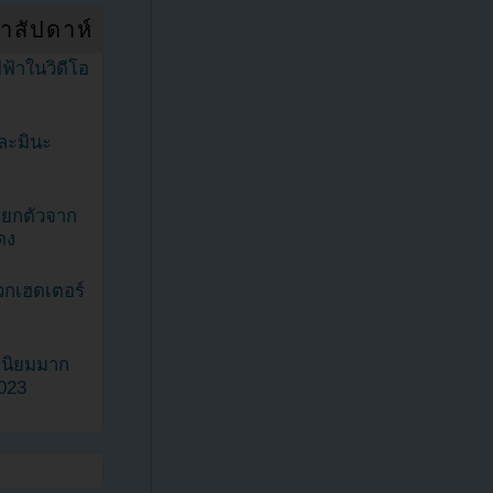
ำสัปดาห์
ฟ้าในวิดีโอ
ละมินะ
ะแยกตัวจาก
ดง
วกเฮดเตอร์
ามนิยมมาก
2023