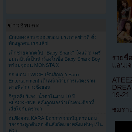
ข่าวอัพเดท
นักแสดงสาว ซอฮเยวอน ประกาศข่าวดี ตั้ง
ท้องลูกคนแรกแล้ว!
เด็กชายจากคลิป “Baby Shark” โตแล้ว! เตรี
รายชื่
ยมเดบิวต์เป็นนักร้องในชื่อ Baby Shark Boy
แอนเจ
พร้อมจูฮอน MONSTA X
จองยอน TWICE เซ็นสัญญา Baro
ATEEZ
Entertainment เดินหน้าสายการแสดงร่วม
DREAM 
ค่ายพี่สาว กงซึงยอน
19-21
จีซูเคลียร์เอง! น้ำตาในงาน 10 ปี
BLACKPINK หลังถูกมองว่าเป็นคนเดียวที่
ชมรายช
เสียใจกับดราม่า
ฮันซึงยอน KARA มีอาการจากปัญหาหมอน
รองกระดูกต้นคอ ต้นสังกัดแจงหลังแฟนๆ เป็น
ห่วง