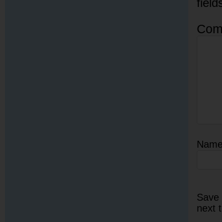
fiel
Com
Nam
Save 
next 