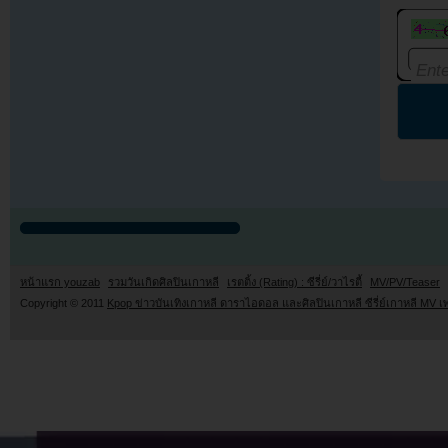
หน้าแรก youzab
รวมวันเกิดศิลปินเกาหลี
เรตติ้ง (Rating) : ซีรี่ย์/วาไรตี้
MV/PV/Teaser
Copyright © 2011
Kpop ข่าวบันเทิงเกาหลี ดาราไอดอล และศิลปินเกาหลี ซีรี่ย์เกาหลี MV เ