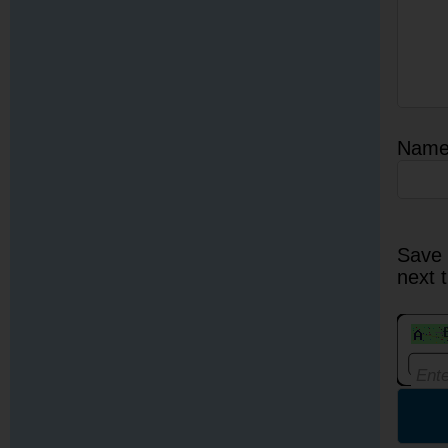
Nam
Save 
next 