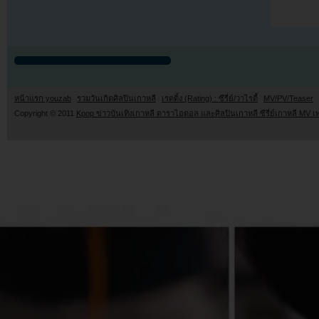
หน้าแรก youzab
รวมวันเกิดศิลปินเกาหลี
เรตติ้ง (Rating) : ซีรี่ย์/วาไรตี้
MV/PV/Teaser
Copyright © 2011
Kpop ข่าวบันเทิงเกาหลี ดาราไอดอล และศิลปินเกาหลี ซีรี่ย์เกาหลี MV เ