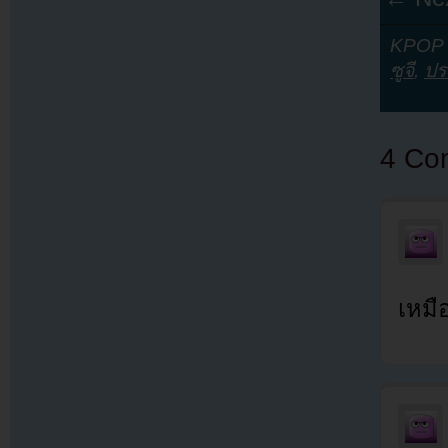
KPOP Y
ซูจี
,
ปร
4 Co
เหมื