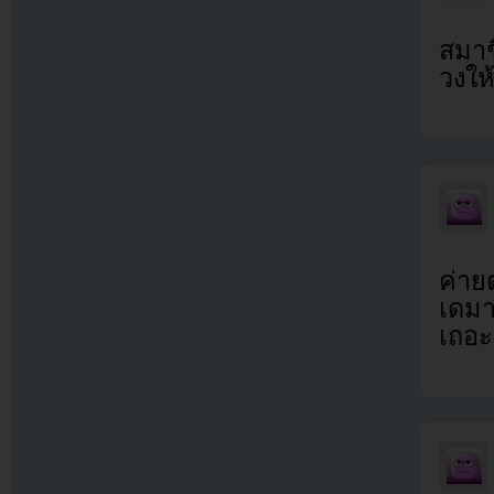
สมาช
วงให
ค่าย
เดมา
เถอะ