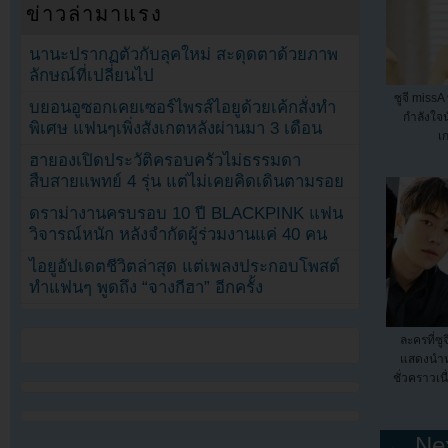
ข่าวล่ามาแรง
นานะปรากฏตัวกับลุคใหม่ สะดุดตาด้วยภาพ
ลักษณ์ที่เปลี่ยนไป
ซูจี missA
บยอนอูซอกเคยเซอร์ไพรส์ไอยูด้วยเค้กสั่งทำ
กำลังใจน
พิเศษ แฟนๆเพิ่งสังเกตหลังผ่านมา 3 เดือน
เก
ฮายองเปิดประวัติครอบครัวไม่ธรรมดา
สืบสายแพทย์ 4 รุ่น แต่ไม่เคยคิดเดินตามรอย
ดราม่างานครบรอบ 10 ปี BLACKPINK แฟน
วิจารณ์หนัก หลังจำกัดผู้ร่วมงานแค่ 40 คน
ไอยูอัปเดตชีวิตล่าสุด แต่เพลงประกอบโพสต์
ทำแฟนๆ พูดถึง “จางกีฮา” อีกครั้ง
ละครที่ซู
แสดงนำห
ชั่วคราวเน
← Nex