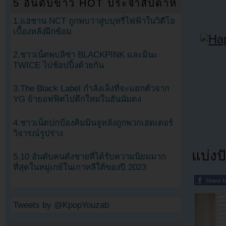
5 อันดับข่าว HOT ประจำสัปดาห์
1.แฮชาน NCT ถูกพบว่าสูบบุหรี่ไฟฟ้าในวิดีโอ
เบื้องหลังฝึกซ้อม
2.ชาวเน็ตพบลิซ่า BLACKPINK และมินะ
TWICE ไปช้อปปิ้งด้วยกัน
3.The Black Label กำลังเล็งที่จะแยกตัวจาก
YG ย้ายอฟฟิศไปตึกใหม่ในฮันนัมดง
4.ชาวเน็ตปกป้องคิมมินจูหลังถูกพวกเฮดเตอร์
วิจารณ์รูปร่าง
แบ่งปั
5.10 อันดับคนดังชายที่ได้รับความนิยมมาก
ที่สุดในหมู่เกย์ในเกาหลีใต้ของปี 2023
Tweets by @KpopYouzab