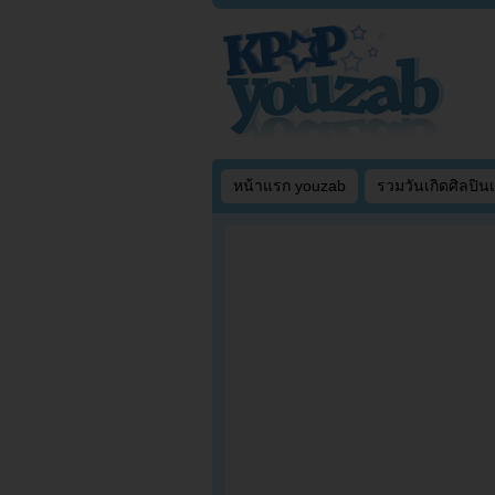
หน้าแรก youzab
รวมวันเกิดศิลปิน