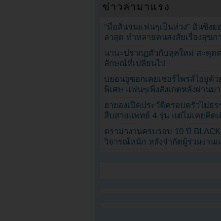
ข่าวล่ามาแรง
“มือสั่นจนแฟนๆเป็นห่วง” ฮันซึง
ล่าสุด ทำหลายคนสงสัยเรื่องสุขภ
นานะปรากฏตัวกับลุคใหม่ สะดุด
ลักษณ์ที่เปลี่ยนไป
บยอนอูซอกเคยเซอร์ไพรส์ไอยูด้วย
พิเศษ แฟนๆเพิ่งสังเกตหลังผ่านมา
ฮายองเปิดประวัติครอบครัวไม่ธ
สืบสายแพทย์ 4 รุ่น แต่ไม่เคยคิ
ดราม่างานครบรอบ 10 ปี BLAC
วิจารณ์หนัก หลังจำกัดผู้ร่วมงาน