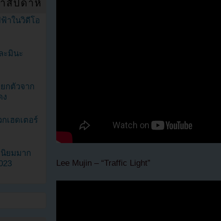
ำสัปดาห์
ฟ้าในวิดีโอ
ละมินะ
ะแยกตัวจาก
ดง
วกเฮดเตอร์
ามนิยมมาก
Lee Mujin – “Traffic Light”
2023