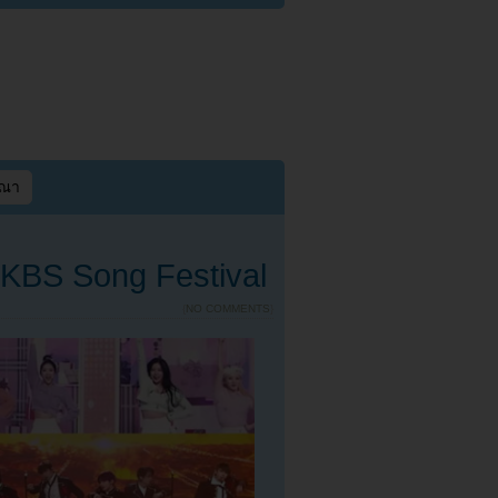
ษณา
BS Song Festival
{
NO COMMENTS
}