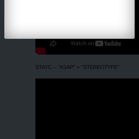
STAYC – “ASAP” + “STEREOTYPE”