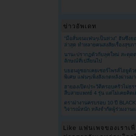
ข่าวอัพเดท
“มือสั่นจนแฟนๆเป็นห่วง” ฮันซึง
ล่าสุด ทำหลายคนสงสัยเรื่องสุขภ
นานะปรากฏตัวกับลุคใหม่ สะดุด
ลักษณ์ที่เปลี่ยนไป
บยอนอูซอกเคยเซอร์ไพรส์ไอยูด้วย
พิเศษ แฟนๆเพิ่งสังเกตหลังผ่านมา
ฮายองเปิดประวัติครอบครัวไม่ธ
สืบสายแพทย์ 4 รุ่น แต่ไม่เคยคิ
ดราม่างานครบรอบ 10 ปี BLAC
วิจารณ์หนัก หลังจำกัดผู้ร่วมงาน
Like แฟนเพจของเราเพื