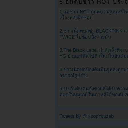
5 อันดับข่าว HOT ประจ
1.แฮชาน NCT ถูกพบว่าสูบบุหรี่ไฟ
เบื้องหลังฝึกซ้อม
2.ชาวเน็ตพบลิซ่า BLACKPINK แ
TWICE ไปช้อปปิ้งด้วยกัน
3.The Black Label กำลังเล็งที่จ
YG ย้ายอฟฟิศไปตึกใหม่ในฮันนัม
4.ชาวเน็ตปกป้องคิมมินจูหลังถูกพ
วิจารณ์รูปร่าง
5.10 อันดับคนดังชายที่ได้รับคว
ที่สุดในหมู่เกย์ในเกาหลีใต้ของปี 
Tweets by @KpopYouzab