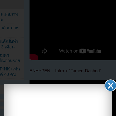
ยอนเผยภาพ
าพ
ตาด้วยภาพ
เค้กสั่งทำ
 3 เดือน
รรมดา
ดเดินตามรอย
KPINK แฟน
ENHYPEN – Intro + “Tamed-Dashed”
แค่ 40 คน