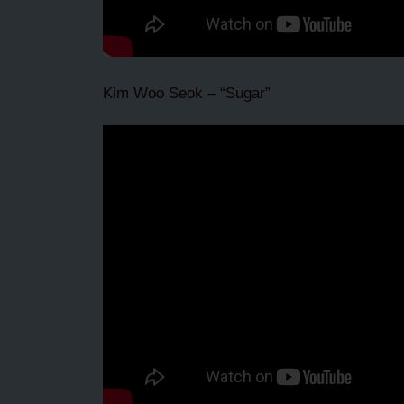
Kim Woo Seok – “Sugar”