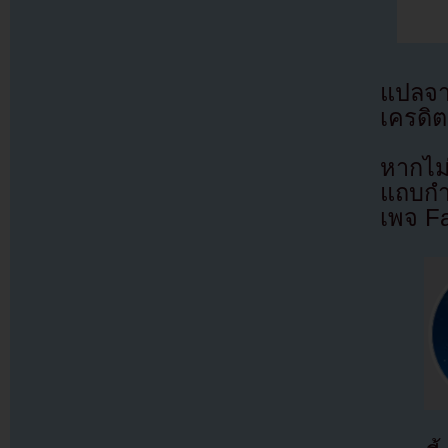
แปลจ
เครดิต
หากไม
แถบกำล
เพจ F