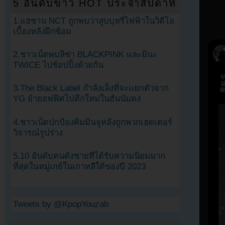
5 อันดับข่าว HOT ประจำสัปดาห์
1.แฮชาน NCT ถูกพบว่าสูบบุหรี่ไฟฟ้าในวิดีโอ
เบื้องหลังฝึกซ้อม
2.ชาวเน็ตพบลิซ่า BLACKPINK และมินะ
TWICE ไปช้อปปิ้งด้วยกัน
3.The Black Label กำลังเล็งที่จะแยกตัวจาก
YG ย้ายอฟฟิศไปตึกใหม่ในฮันนัมดง
4.ชาวเน็ตปกป้องคิมมินจูหลังถูกพวกเฮดเตอร์
วิจารณ์รูปร่าง
5.10 อันดับคนดังชายที่ได้รับความนิยมมาก
ที่สุดในหมู่เกย์ในเกาหลีใต้ของปี 2023
Tweets by @KpopYouzab