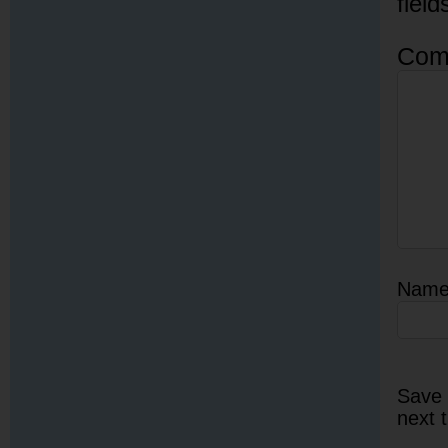
fiel
Com
Nam
Save 
next 