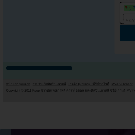
หน้าแรก youzab
รวมวันเกิดศิลปินเกาหลี
เรตติ้ง (Rating) : ซีรี่ย์/วาไรตี้
MV/PV/Teaser
Copyright © 2011
Kpop ข่าวบันเทิงเกาหลี ดาราไอดอล และศิลปินเกาหลี ซีรี่ย์เกาหลี MV เ