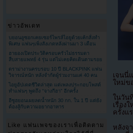
ข่าวอัพเดท
บยอนอูซอกเคยเซอร์ไพรส์ไอยูด้วยเค้กสั่งทำ
พิเศษ แฟนๆเพิ่งสังเกตหลังผ่านมา 3 เดือน
ฮายองเปิดประวัติครอบครัวไม่ธรรมดา
สืบสายแพทย์ 4 รุ่น แต่ไม่เคยคิดเดินตามรอย
ดราม่างานครบรอบ 10 ปี BLACKPINK แฟน
เจนนี
วิจารณ์หนัก หลังจำกัดผู้ร่วมงานแค่ 40 คน
ใหม่ขอ
ไอยูอัปเดตชีวิตล่าสุด แต่เพลงประกอบโพสต์
ทำแฟนๆ พูดถึง “จางกีฮา” อีกครั้ง
ในวันท
อีซูฮยอนเผยลดน้ำหนัก 30 กก. ใน 1 ปี แต่ยัง
เรื่อง
ต้องสู้กับความอยากอาหาร
ครั้ง
Like แฟนเพจของเราเพื่อติดตาม
หลังจา