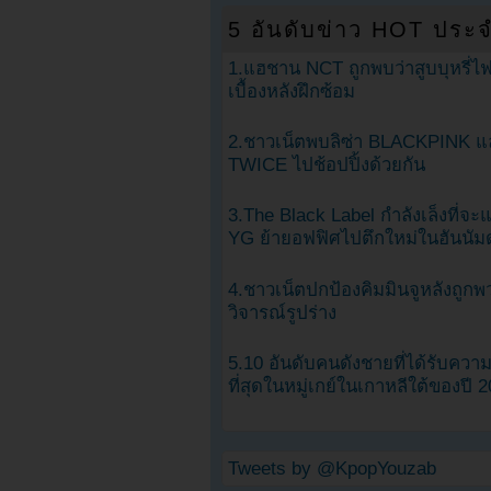
5 อันดับข่าว HOT ประจ
1.แฮชาน NCT ถูกพบว่าสูบบุหรี่ไฟ
เบื้องหลังฝึกซ้อม
2.ชาวเน็ตพบลิซ่า BLACKPINK แ
TWICE ไปช้อปปิ้งด้วยกัน
3.The Black Label กำลังเล็งที่จ
YG ย้ายอฟฟิศไปตึกใหม่ในฮันนัม
4.ชาวเน็ตปกป้องคิมมินจูหลังถูกพ
วิจารณ์รูปร่าง
5.10 อันดับคนดังชายที่ได้รับคว
ที่สุดในหมู่เกย์ในเกาหลีใต้ของปี 
Tweets by @KpopYouzab