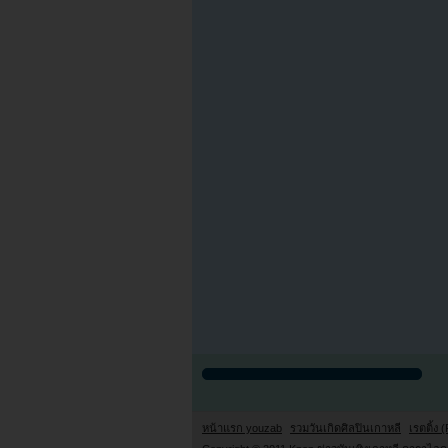
หน้าแรก youzab
รวมวันเกิดศิลปินเกาหลี
เรตติ้ง (