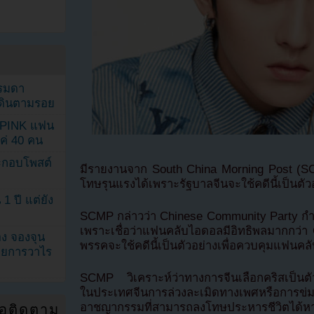
รรมดา
ดเดินตามรอย
KPINK แฟน
แค่ 40 คน
ระกอบโพสต์
มีรายงานจาก South China Morning Post (SC
โทษรุนแรงได้เพราะรัฐบาลจีนจะใช้คดีนี้เป็นตัว
1 ปี แต่ยัง
SCMP กล่าวว่า Chinese Community Party กำล
เพราะเชื่อว่าแฟนคลับไอดอลมีอิทธิพลมากกว่า 
ง จองจุน
พรรคจะใช้คดีนี้เป็นตัวอย่างเพื่อควบคุมแฟนค
รายการวาไร
SCMP วิเคราะห์ว่าทางการจีนเลือกคริสเป็นตั
ในประเทศจีนการล่วงละเมิดทางเพศหรือการข่มขืนเ
อาชญากรรมที่สามารถลงโทษประหารชีวิตได้หา
่อติดตาม