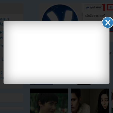
รรมดา
ดเดินตามรอย
KPINK แฟน
แค่ 40 คน
ระกอบโพสต์
ตอนนี้แฟนๆสามารถติดตามเราได้อีกช่องทางสา
==>>
IG YOUZAB
1 ปี แต่ยัง
แบ่งปัน link นี้ไปยัง
ง จองจุน
รายการวาไร