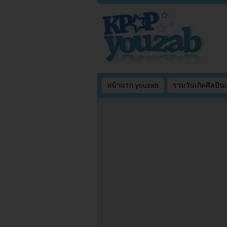
หน้าแรก youzab
รวมวันเกิดศิลปิน