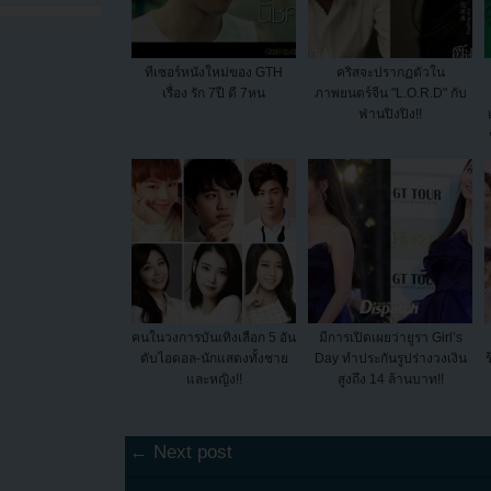
ทีเซอร์หนังใหม่ของ GTH
คริสจะปรากฏตัวใน
เรื่อง รัก 7ปี ดี 7หน
ภาพยนตร์จีน "L.O.R.D" กับ
ฟ่านปิงปิง!!
คนในวงการบันเทิงเลือก 5 อัน
มีการเปิดเผยว่ายูรา Girl’s
ดับไอดอล-นักแสดงทั้งชาย
Day ทำประกันรูปร่างวงเงิน
และหญิง!!
สูงถึง 14 ล้านบาท!!
← Next post