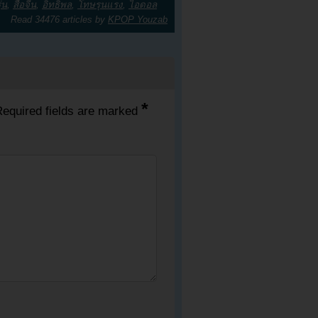
ุ่น
,
สื่อจีน
,
อิทธิพล
,
โทษรุนแรง
,
ไอดอล
Read 34476 articles by
KPOP Youzab
*
equired fields are marked