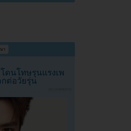
ษณา
อาจโดนโทษรุนแรงเพ
ต่อวัยรุ่น
{
NO COMMENTS
}