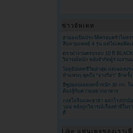
ข่าวอัพเดท
ฮายองเปิดประวัติครอบครัวไม่ธ
สืบสายแพทย์ 4 รุ่น แต่ไม่เคยคิ
ดราม่างานครบรอบ 10 ปี BLAC
วิจารณ์หนัก หลังจำกัดผู้ร่วมงาน
ไอยูอัปเดตชีวิตล่าสุด แต่เพลงป
ทำแฟนๆ พูดถึง “จางกีฮา” อีกครั้ง
อีซูฮยอนเผยลดน้ำหนัก 30 กก. ใน 
ต้องสู้กับความอยากอาหาร
กงฮโยจินและฮาฮ่า ออกโรงปกป้อ
วอน หลังถูกวิจารณ์เรื่องท่าทีใน
ตี้
Like แฟนเพจของเราเพื