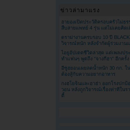
ข่าวล่ามาแรง
ฮายองเปิดประวัติครอบครัวไม่ธ
สืบสายแพทย์ 4 รุ่น แต่ไม่เคยคิ
ดราม่างานครบรอบ 10 ปี BLAC
วิจารณ์หนัก หลังจำกัดผู้ร่วมงาน
ไอยูอัปเดตชีวิตล่าสุด แต่เพลงป
ทำแฟนๆ พูดถึง “จางกีฮา” อีกครั้ง
อีซูฮยอนเผยลดน้ำหนัก 30 กก. ใน 
ต้องสู้กับความอยากอาหาร
กงฮโยจินและฮาฮ่า ออกโรงปกป้อ
วอน หลังถูกวิจารณ์เรื่องท่าทีใน
ตี้