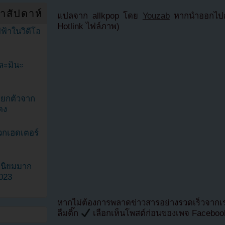
ำสัปดาห์
แปลจาก allkpop โดย
Youzab
หากนำออกไปกร
Hotlink ไฟล์ภาพ)
ฟ้าในวิดีโอ
ละมินะ
ะแยกตัวจาก
ดง
วกเฮดเตอร์
ามนิยมมาก
2023
หากไม่ต้องการพลาดข่าวสารอย่างรวดเร็วจาก
ลืมติ๊ก
เลือกเห็นโพสต์ก่อนของเพจ Facebo