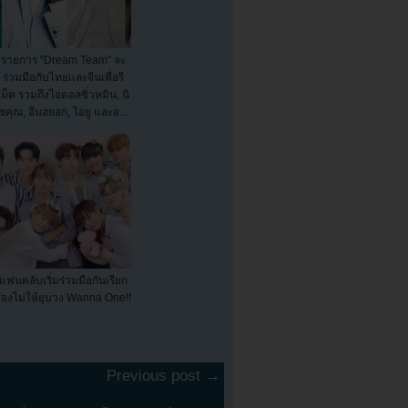
รายการ "Dream Team" จะ
ร่วมมือกับไทยและจีนเพื่อรี
เม็ค รวมถึงไอดอลซิ่วหมิน, นิ
ชคุณ, อึนฮยอก, ไอยู และอ...
แฟนคลับเริ่มร่วมมือกันเรียก
ร้องไม่ให้ยุบวง Wanna One!!
Previous post →