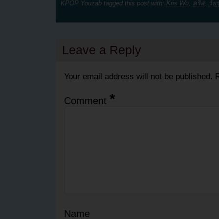
KPOP Youzab tagged this post with:
Kris Wu
,
คริส
,
วัยร
Leave a Reply
Your email address will not be published.
R
*
Comment
Name