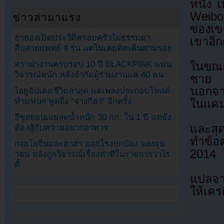
หนัง เ
Weibo
ข่าวล่ามาแรง
ของเข
ฮายองเปิดประวัติครอบครัวไม่ธรรมดา
เขาอีก
สืบสายแพทย์ 4 รุ่น แต่ไม่เคยคิดเดินตามรอย
ดราม่างานครบรอบ 10 ปี BLACKPINK แฟน
ในขณะ
วิจารณ์หนัก หลังจำกัดผู้ร่วมงานแค่ 40 คน
ชาย แ
นอกจาก
ไอยูอัปเดตชีวิตล่าสุด แต่เพลงประกอบโพสต์
ทำแฟนๆ พูดถึง “จางกีฮา” อีกครั้ง
ในแคม
อีซูฮยอนเผยลดน้ำหนัก 30 กก. ใน 1 ปี แต่ยัง
และสุด
ต้องสู้กับความอยากอาหาร
ทำข้อต
กงฮโยจินและฮาฮ่า ออกโรงปกป้อง จองจุน
2014
วอน หลังถูกวิจารณ์เรื่องท่าทีในรายการวาไร
ตี้
แปลจ
ให้เคร