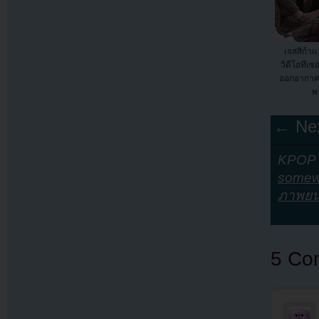
เจสสิก้าแ
วิดีโอทีเซ
ออกอากาศเร
พ
← Nex
KPOP Y
somew
ภาพยน
5 Co