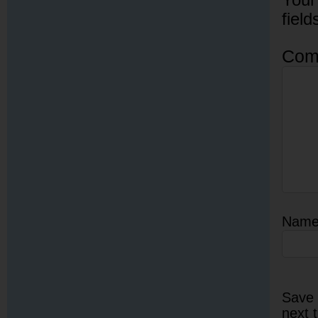
Your
fiel
Com
Nam
Save 
next 