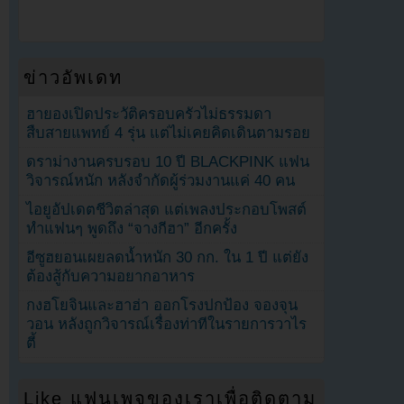
ข่าวอัพเดท
ฮายองเปิดประวัติครอบครัวไม่ธรรมดา
สืบสายแพทย์ 4 รุ่น แต่ไม่เคยคิดเดินตามรอย
ดราม่างานครบรอบ 10 ปี BLACKPINK แฟน
วิจารณ์หนัก หลังจำกัดผู้ร่วมงานแค่ 40 คน
ไอยูอัปเดตชีวิตล่าสุด แต่เพลงประกอบโพสต์
ทำแฟนๆ พูดถึง “จางกีฮา” อีกครั้ง
อีซูฮยอนเผยลดน้ำหนัก 30 กก. ใน 1 ปี แต่ยัง
ต้องสู้กับความอยากอาหาร
กงฮโยจินและฮาฮ่า ออกโรงปกป้อง จองจุน
วอน หลังถูกวิจารณ์เรื่องท่าทีในรายการวาไร
ตี้
Like แฟนเพจของเราเพื่อติดตาม