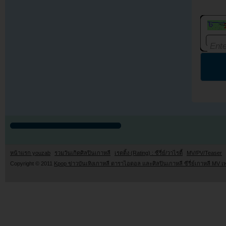
หน้าแรก youzab
รวมวันเกิดศิลปินเกาหลี
เรตติ้ง (Rating) : ซีรี่ย์/วาไรตี้
MV/PV/Teaser
Copyright © 2011
Kpop ข่าวบันเทิงเกาหลี ดาราไอดอล และศิลปินเกาหลี ซีรี่ย์เกาหลี MV เ