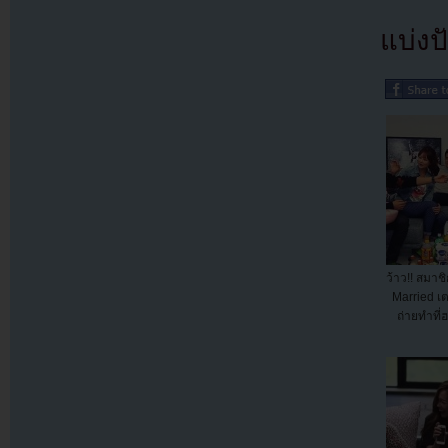
แบ่งปั
ว้าว!! สมา
Married เต
ถ่ายทำที่