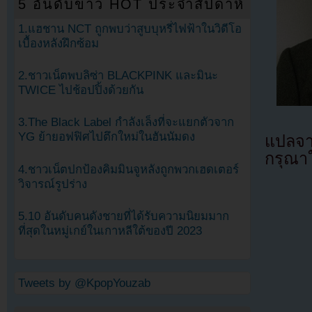
5 อันดับข่าว HOT ประจำสัปดาห์
1.แฮชาน NCT ถูกพบว่าสูบบุหรี่ไฟฟ้าในวิดีโอ
เบื้องหลังฝึกซ้อม
2.ชาวเน็ตพบลิซ่า BLACKPINK และมินะ
TWICE ไปช้อปปิ้งด้วยกัน
3.The Black Label กำลังเล็งที่จะแยกตัวจาก
YG ย้ายอฟฟิศไปตึกใหม่ในฮันนัมดง
แปลจา
กรุณาใ
4.ชาวเน็ตปกป้องคิมมินจูหลังถูกพวกเฮดเตอร์
วิจารณ์รูปร่าง
5.10 อันดับคนดังชายที่ได้รับความนิยมมาก
ที่สุดในหมู่เกย์ในเกาหลีใต้ของปี 2023
Tweets by @KpopYouzab