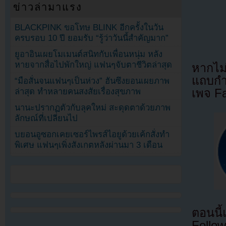
ข่าวล่ามาแรง
BLACKPINK ขอโทษ BLINK อีกครั้งในวัน
ครบรอบ 10 ปี ยอมรับ “รู้ว่าวันนี้สำคัญมาก”
ยูอาอินเผยโมเมนต์สนิทกับเพื่อนหนุ่ม หลัง
หายจากสื่อไปพักใหญ่ แฟนๆจับตาชีวิตล่าสุด
หากไม
แถบกำล
“มือสั่นจนแฟนๆเป็นห่วง” ฮันซึงยอนเผยภาพ
ล่าสุด ทำหลายคนสงสัยเรื่องสุขภาพ
เพจ F
นานะปรากฏตัวกับลุคใหม่ สะดุดตาด้วยภาพ
ลักษณ์ที่เปลี่ยนไป
บยอนอูซอกเคยเซอร์ไพรส์ไอยูด้วยเค้กสั่งทำ
พิเศษ แฟนๆเพิ่งสังเกตหลังผ่านมา 3 เดือน
ตอนนี
Follow