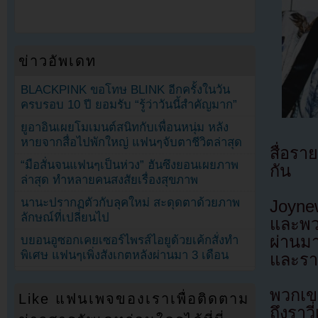
ข่าวอัพเดท
BLACKPINK ขอโทษ BLINK อีกครั้งในวัน
ครบรอบ 10 ปี ยอมรับ “รู้ว่าวันนี้สำคัญมาก”
ยูอาอินเผยโมเมนต์สนิทกับเพื่อนหนุ่ม หลัง
หายจากสื่อไปพักใหญ่ แฟนๆจับตาชีวิตล่าสุด
สื่อรา
“มือสั่นจนแฟนๆเป็นห่วง” ฮันซึงยอนเผยภาพ
กัน
ล่าสุด ทำหลายคนสงสัยเรื่องสุขภาพ
นานะปรากฏตัวกับลุคใหม่ สะดุดตาด้วยภาพ
Joyne
ลักษณ์ที่เปลี่ยนไป
และพวก
ผ่านมา
บยอนอูซอกเคยเซอร์ไพรส์ไอยูด้วยเค้กสั่งทำ
พิเศษ แฟนๆเพิ่งสังเกตหลังผ่านมา 3 เดือน
และรา
พวกเข
Like แฟนเพจของเราเพื่อติดตาม
ถึงราว