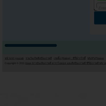
หน้าแรก youzab
รวมวันเกิดศิลปินเกาหลี
เรตติ้ง (Rating) : ซีรี่ย์/วาไรตี้
MV/PV/Teaser
Copyright © 2011
Kpop ข่าวบันเทิงเกาหลี ดาราไอดอล และศิลปินเกาหลี ซีรี่ย์เกาหลี MV เ