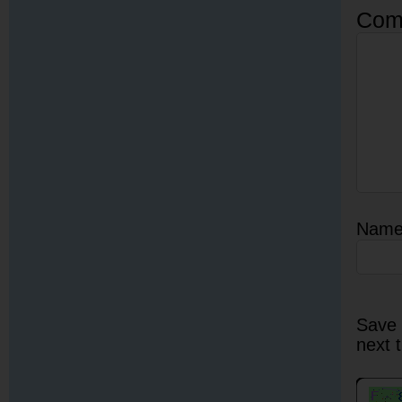
Com
Nam
Save 
next 