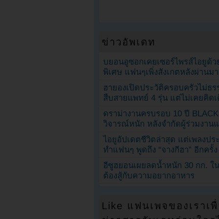
ข่าวอัพเดท
บยอนอูซอกเคยเซอร์ไพรส์ไอยูด้วย
พิเศษ แฟนๆเพิ่งสังเกตหลังผ่านมา
ฮายองเปิดประวัติครอบครัวไม่ธ
สืบสายแพทย์ 4 รุ่น แต่ไม่เคยคิ
ดราม่างานครบรอบ 10 ปี BLAC
วิจารณ์หนัก หลังจำกัดผู้ร่วมงาน
ไอยูอัปเดตชีวิตล่าสุด แต่เพลงป
ทำแฟนๆ พูดถึง “จางกีฮา” อีกครั้ง
อีซูฮยอนเผยลดน้ำหนัก 30 กก. ใน 
ต้องสู้กับความอยากอาหาร
Like แฟนเพจของเราเพื