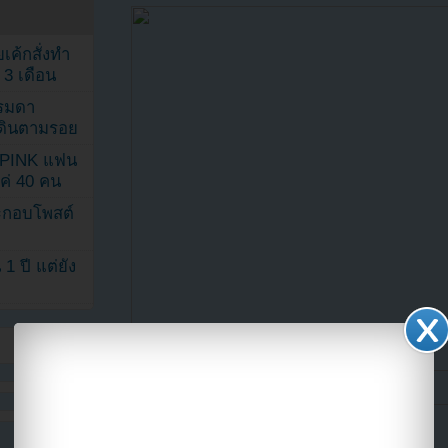
เค้กสั่งทำ
 3 เดือน
รรมดา
ดเดินตามรอย
KPINK แฟน
แค่ 40 คน
ระกอบโพสต์
1 ปี แต่ยัง