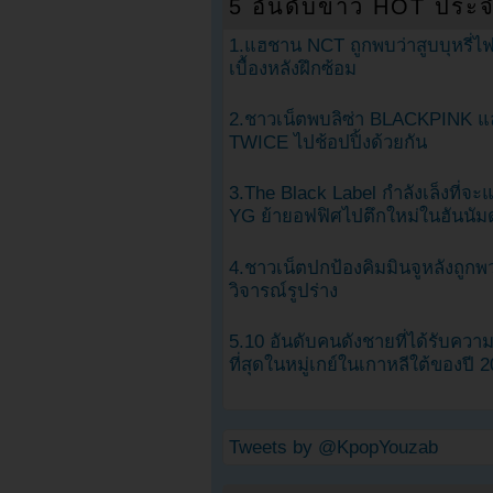
5 อันดับข่าว HOT ประจ
1.แฮชาน NCT ถูกพบว่าสูบบุหรี่ไฟ
เบื้องหลังฝึกซ้อม
2.ชาวเน็ตพบลิซ่า BLACKPINK แ
TWICE ไปช้อปปิ้งด้วยกัน
3.The Black Label กำลังเล็งที่จ
YG ย้ายอฟฟิศไปตึกใหม่ในฮันนัม
4.ชาวเน็ตปกป้องคิมมินจูหลังถูกพ
วิจารณ์รูปร่าง
5.10 อันดับคนดังชายที่ได้รับคว
ที่สุดในหมู่เกย์ในเกาหลีใต้ของปี 
Tweets by @KpopYouzab