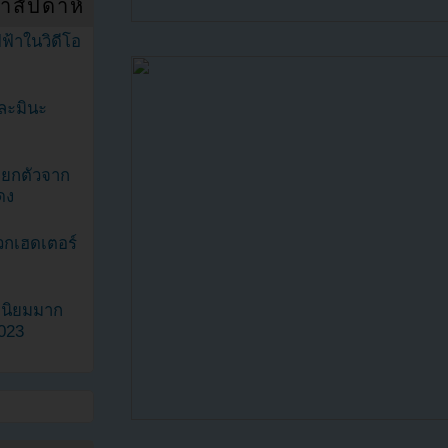
ำสัปดาห์
ฟ้าในวิดีโอ
ละมินะ
ะแยกตัวจาก
ดง
วกเฮดเตอร์
ามนิยมมาก
2023