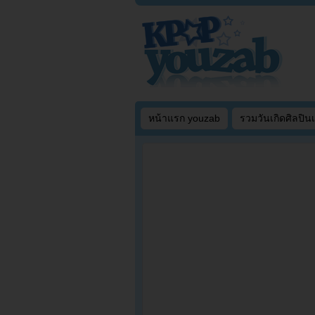
หน้าแรก youzab
รวมวันเกิดศิลปิน