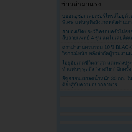
ข่าวล่ามาแรง
บยอนอูซอกเคยเซอร์ไพรส์ไอยูด้วย
พิเศษ แฟนๆเพิ่งสังเกตหลังผ่านมา
ฮายองเปิดประวัติครอบครัวไม่ธ
สืบสายแพทย์ 4 รุ่น แต่ไม่เคยคิ
ดราม่างานครบรอบ 10 ปี BLAC
วิจารณ์หนัก หลังจำกัดผู้ร่วมงาน
ไอยูอัปเดตชีวิตล่าสุด แต่เพลงป
ทำแฟนๆ พูดถึง “จางกีฮา” อีกครั้ง
อีซูฮยอนเผยลดน้ำหนัก 30 กก. ใน 
ต้องสู้กับความอยากอาหาร