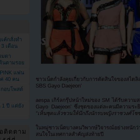
เค้กสั่งทำ
 3 เดือน
รรมดา
ดเดินตามรอย
KPINK แฟน
ชาวเน็ตกำลังคุยเกี่ยวกับการตัดสินใจของสไตล
แค่ 40 คน
SBS Gayo Daejeon’
ระกอบโพสต์
aespa เกิร์ลกรุ๊ปหน้าใหม่ของ SM ได้รับคว
1 ปี แต่ยัง
Gayo Daejeon’ ซึ่งชุดของแต่ละคนมีความระยิ
“เห็นชุดแล้วชวนให้นึกถึงนักรบหญิงราชวงศ์โช
ในหมู่ชาวเน็ตบางคนวิพากษ์วิจารณ์อย่างหนัก
่อติดตาม
สนใจในเทศกาลสำคัญส่งท้ายปี