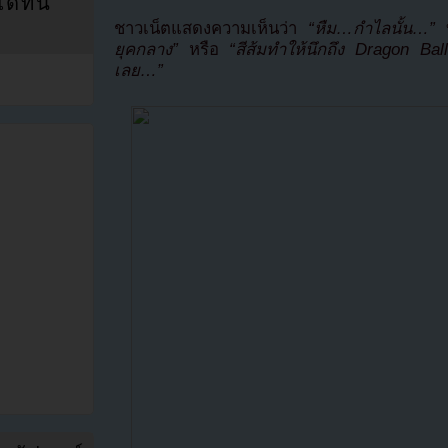
ที่นี่
ชาวเน็ตแสดงความเห็นว่า
“หืม…กำไลนั้น…”
ยุคกลาง”
หรือ
“สีส้มทำให้นึกถึง Dragon Ba
เลย…”