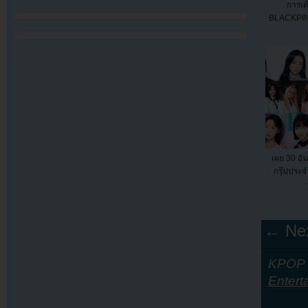
การเต
BLACKPI
เผย 30 อันด
กรุ๊ปประ
← Nex
KPOP Y
Entert