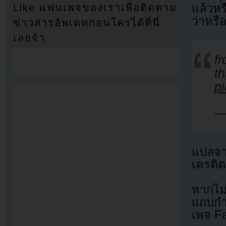
แล้วห
Like แฟนเพจของเราเพื่อติดตาม
ว่าหร
ข่าวสารอัพเดทก่อนใครได้ที่นี่
เลยจ้า
fr
t
p
—
แปลจ
เครดิต
หากไม
แถบกำล
เพจ F