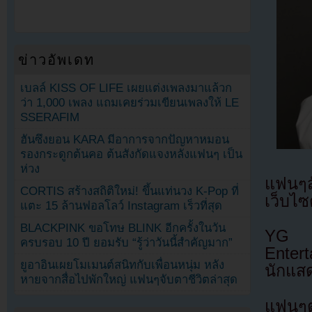
ข่าวอัพเดท
เบลล์ KISS OF LIFE เผยแต่งเพลงมาแล้วก
ว่า 1,000 เพลง แถมเคยร่วมเขียนเพลงให้ LE
SSERAFIM
ฮันซึงยอน KARA มีอาการจากปัญหาหมอน
รองกระดูกต้นคอ ต้นสังกัดแจงหลังแฟนๆ เป็น
ห่วง
แฟนๆส
CORTIS สร้างสถิติใหม่! ขึ้นแท่นวง K-Pop ที่
เว็บไ
แตะ 15 ล้านฟอลโลว์ Instagram เร็วที่สุด
BLACKPINK ขอโทษ BLINK อีกครั้งในวัน
YG S
ครบรอบ 10 ปี ยอมรับ “รู้ว่าวันนี้สำคัญมาก”
Entert
ยูอาอินเผยโมเมนต์สนิทกับเพื่อนหนุ่ม หลัง
นักแส
หายจากสื่อไปพักใหญ่ แฟนๆจับตาชีวิตล่าสุด
แฟนๆต