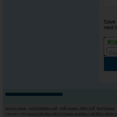
Save 
next 
หน้าแรก youzab
รวมวันเกิดศิลปินเกาหลี
เรตติ้ง (Rating) : ซีรี่ย์/วาไรตี้
MV/PV/Teaser
Copyright © 2011
Kpop ข่าวบันเทิงเกาหลี ดาราไอดอล และศิลปินเกาหลี ซีรี่ย์เกาหลี MV เ