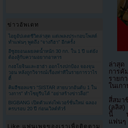
ข่าวอัพเดท
ไอยูอัปเดตชีวิตล่าสุด แต่เพลงประกอบโพสต์
ทำแฟนๆ พูดถึง “จางกีฮา” อีกครั้ง
อีซูฮยอนเผยลดน้ำหนัก 30 กก. ใน 1 ปี แต่ยัง
ต้องสู้กับความอยากอาหาร
ล่าสุ
กงฮโยจินและฮาฮ่า ออกโรงปกป้อง จองจุน
การคั
วอน หลังถูกวิจารณ์เรื่องท่าทีในรายการวาไร
รายกา
ตี้
ในเกาห
คิมฮีชอลแซว “SISTAR สายบวกอันดับ 1 ใน
วงการ” ทำโซยูรีบโต้ “อย่าสร้างข่าวลือ!”
สี่สมา
BIGBANG เปิดตัวแท่งไฟเวอร์ชั่นใหม่ ฉลอง
(ลลิส)
ครบรอบ 20 ปี ก่อนเวิลด์ทัวร์
นี้ ท
แฟนๆ
Like แฟนเพจของเราเพื่อติดตาม