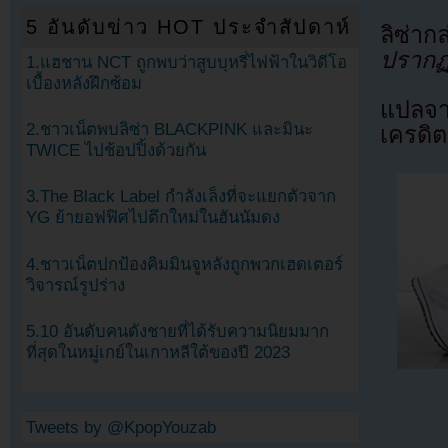
5 อันดับข่าว HOT ประจำสัปดาห์
ลิซ่าก
ปรากฏต
1.แฮชาน NCT ถูกพบว่าสูบบุหรี่ไฟฟ้าในวิดีโอ
เบื้องหลังฝึกซ้อม
แปลจ
2.ชาวเน็ตพบลิซ่า BLACKPINK และมินะ
เครดิต
TWICE ไปช้อปปิ้งด้วยกัน
3.The Black Label กำลังเล็งที่จะแยกตัวจาก
YG ย้ายอฟฟิศไปตึกใหม่ในฮันนัมดง
4.ชาวเน็ตปกป้องคิมมินจูหลังถูกพวกเฮดเตอร์
วิจารณ์รูปร่าง
5.10 อันดับคนดังชายที่ได้รับความนิยมมาก
ที่สุดในหมู่เกย์ในเกาหลีใต้ของปี 2023
Tweets by @KpopYouzab