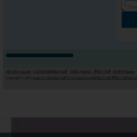
หน้าแรก youzab
รวมวันเกิดศิลปินเกาหลี
เรตติ้ง (Rating) : ซีรี่ย์/วาไรตี้
MV/PV/Teaser
Copyright © 2011
Kpop ข่าวบันเทิงเกาหลี ดาราไอดอล และศิลปินเกาหลี ซีรี่ย์เกาหลี MV เ