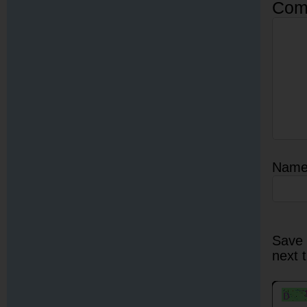
Com
Nam
Save 
next 