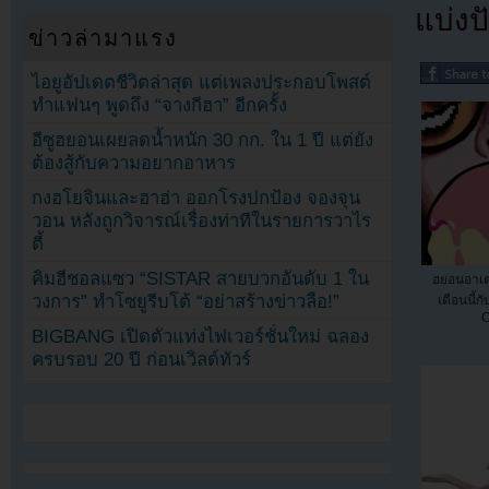
แบ่งปั
ข่าวล่ามาแรง
ไอยูอัปเดตชีวิตล่าสุด แต่เพลงประกอบโพสต์
ทำแฟนๆ พูดถึง “จางกีฮา” อีกครั้ง
อีซูฮยอนเผยลดน้ำหนัก 30 กก. ใน 1 ปี แต่ยัง
ต้องสู้กับความอยากอาหาร
กงฮโยจินและฮาฮ่า ออกโรงปกป้อง จองจุน
วอน หลังถูกวิจารณ์เรื่องท่าทีในรายการวาไร
ตี้
คิมฮีชอลแซว “SISTAR สายบวกอันดับ 1 ใน
ฮยอนอาเต
วงการ” ทำโซยูรีบโต้ “อย่าสร้างข่าวลือ!”
เดือนนี้ก
C
BIGBANG เปิดตัวแท่งไฟเวอร์ชั่นใหม่ ฉลอง
ครบรอบ 20 ปี ก่อนเวิลด์ทัวร์