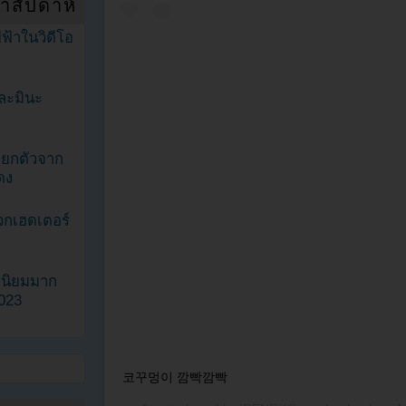
ำสัปดาห์
ฟ้าในวิดีโอ
ละมินะ
ะแยกตัวจาก
ดง
วกเฮดเตอร์
ามนิยมมาก
2023
코꾸멍이 깜빡깜빡