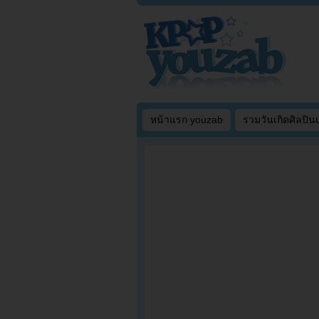
หน้าแรก youzab
รวมวันเกิดศิลปิน