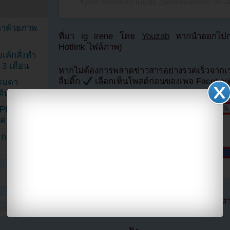
A post shared by
IRENE
(@renebaebae) on
J
ตาด้วยภาพ
ที่มา ig irene โดย
Youzab
หากนำออกไปกรุ
Hotlink ไฟล์ภาพ)
เค้กสั่งทำ
 3 เดือน
หากไม่ต้องการพลาดข่าวสารอย่างรวดเร็วจาก
ลืมติ๊ก
เลือกเห็นโพสต์ก่อนของเพจ Facebo
รรมดา
ดเดินตามรอย
KPINK แฟน
แค่ 40 คน
ระกอบโพสต์
ตอนนี้แฟนๆสามารถติดตามเราได้อีกช่องทางสา
==>>
IG YOUZA