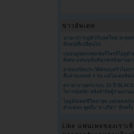
ข่าวอัพเดท
นานะปรากฏตัวกับลุคใหม่ สะดุด
ลักษณ์ที่เปลี่ยนไป
บยอนอูซอกเคยเซอร์ไพรส์ไอยูด้วย
พิเศษ แฟนๆเพิ่งสังเกตหลังผ่านมา
ฮายองเปิดประวัติครอบครัวไม่ธ
สืบสายแพทย์ 4 รุ่น แต่ไม่เคยคิ
ดราม่างานครบรอบ 10 ปี BLAC
วิจารณ์หนัก หลังจำกัดผู้ร่วมงาน
ไอยูอัปเดตชีวิตล่าสุด แต่เพลงป
ทำแฟนๆ พูดถึง “จางกีฮา” อีกครั้ง
Like แฟนเพจของเราเพื