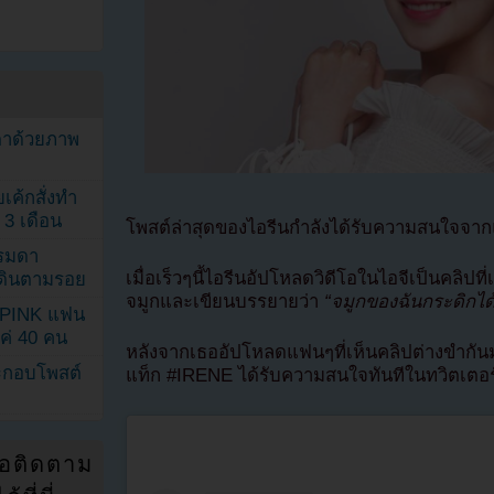
ตาด้วยภาพ
เค้กสั่งทำ
 3 เดือน
โพสต์ล่าสุดของไอรีนกำลังได้รับความสนใจจา
รรมดา
เมื่อเร็วๆนี้ไอรีนอัปโหลดวิดีโอในไอจีเป็นคลิป
ดเดินตามรอย
จมูกและเขียนบรรยายว่า
“จมูกของฉันกระดิกได
KPINK แฟน
แค่ 40 คน
หลังจากเธออัปโหลดแฟนๆที่เห็นคลิปต่างขำกันม
ระกอบโพสต์
แท็ก #IRENE ได้รับความสนใจทันทีในทวิตเตอร
่อติดตาม