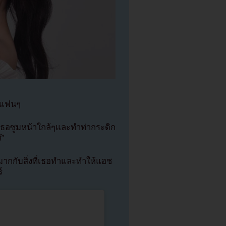
กแฟนๆ
ที่เธอซูมหน้าใกล้ๆและทำท่ากระดิก
้”
ากกับสิ่งที่เธอทำและทำให้แฮช
์