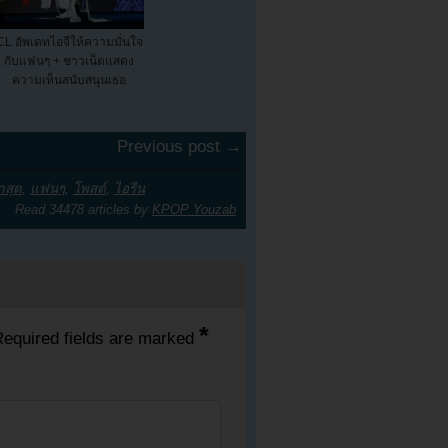
CL อัพเดทไอจีให้ความมั่นใจ
กับแฟนๆ + ชาวเน็ตแสดง
ความเห็นสนับสนุนเธอ
Previous post →
าสุด
,
แฟนๆ
,
โพสต์
,
ไอรีน
Read 34478 articles by
KPOP Youzab
*
equired fields are marked