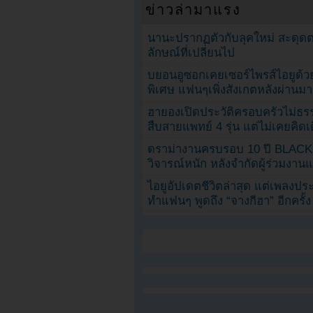
ข่าวล่ามาแรง
นานะปรากฏตัวกับลุคใหม่ สะดุด
ลักษณ์ที่เปลี่ยนไป
บยอนอูซอกเคยเซอร์ไพรส์ไอยูด้วย
พิเศษ แฟนๆเพิ่งสังเกตหลังผ่านมา
ฮายองเปิดประวัติครอบครัวไม่ธ
สืบสายแพทย์ 4 รุ่น แต่ไม่เคยคิ
ดราม่างานครบรอบ 10 ปี BLAC
วิจารณ์หนัก หลังจำกัดผู้ร่วมงาน
ไอยูอัปเดตชีวิตล่าสุด แต่เพลงป
ทำแฟนๆ พูดถึง “จางกีฮา” อีกครั้ง