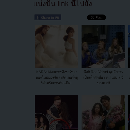
แบ่งปัน link นี้ไปยัง
KARA ปล่อยภาพทีเซอร์ของ
ซึลกิ Red Velvet พูดถึงการ
น้องใหม่ยองจีและลีดเดอร์กยู
เป็นเด็กฝึกที่ยาวนานถึง 7 ปี
ริสำหรับการคัมแบ็ค!!
ของเธอ!!