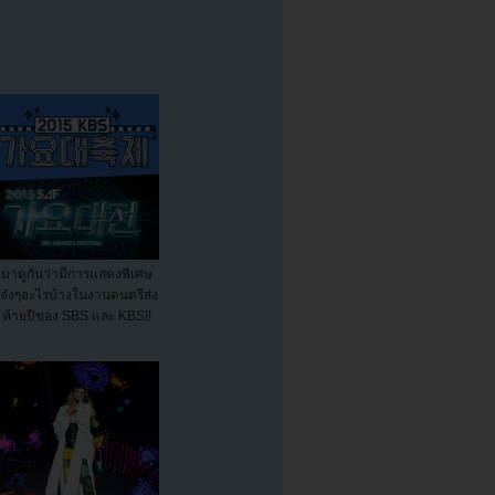
มาดูกันว่ามีการแสดงพิเศษ
เจ๋งๆอะไรบ้างในงานดนตรีส่ง
ท้ายปีของ SBS และ KBS!!