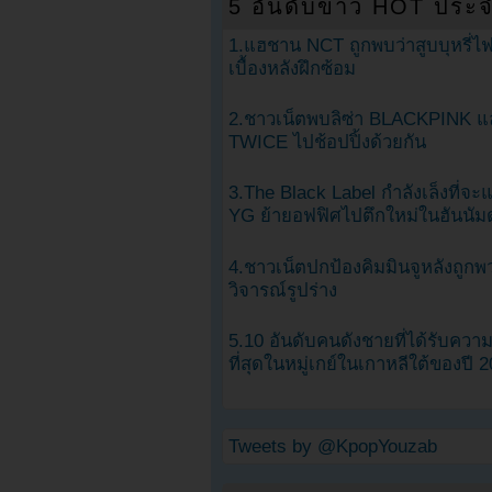
5 อันดับข่าว HOT ประจ
1.แฮชาน NCT ถูกพบว่าสูบบุหรี่ไฟ
เบื้องหลังฝึกซ้อม
2.ชาวเน็ตพบลิซ่า BLACKPINK แ
TWICE ไปช้อปปิ้งด้วยกัน
3.The Black Label กำลังเล็งที่จ
YG ย้ายอฟฟิศไปตึกใหม่ในฮันนัม
4.ชาวเน็ตปกป้องคิมมินจูหลังถูกพ
วิจารณ์รูปร่าง
5.10 อันดับคนดังชายที่ได้รับคว
ที่สุดในหมู่เกย์ในเกาหลีใต้ของปี 
Tweets by @KpopYouzab