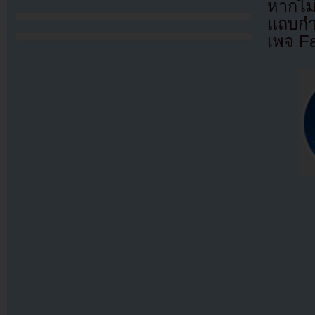
หากไม
แถบกำล
เพจ F