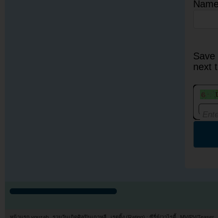
Nam
Save 
next 
หน้าแรก youzab
รวมวันเกิดศิลปินเกาหลี
เรตติ้ง (Rating) : ซีรี่ย์/วาไรตี้
MV/PV/Teaser