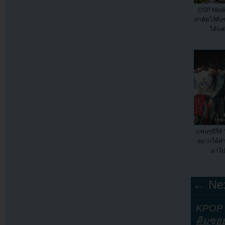
DSP Medi
ผ่าตัดไส้ติ
ให้แ
แฟนๆซีรี่ส์
อยากให้ทำ
มาโป
← Nex
KPOP Y
คิมซูฮ