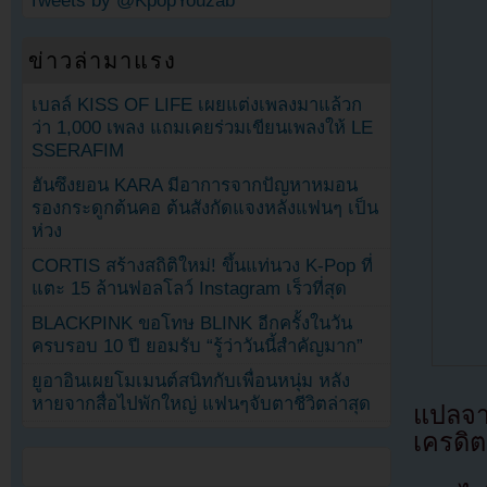
Tweets by @KpopYouzab
ข่าวล่ามาแรง
เบลล์ KISS OF LIFE เผยแต่งเพลงมาแล้วก
ว่า 1,000 เพลง แถมเคยร่วมเขียนเพลงให้ LE
SSERAFIM
ฮันซึงยอน KARA มีอาการจากปัญหาหมอน
รองกระดูกต้นคอ ต้นสังกัดแจงหลังแฟนๆ เป็น
ห่วง
CORTIS สร้างสถิติใหม่! ขึ้นแท่นวง K-Pop ที่
แตะ 15 ล้านฟอลโลว์ Instagram เร็วที่สุด
BLACKPINK ขอโทษ BLINK อีกครั้งในวัน
ครบรอบ 10 ปี ยอมรับ “รู้ว่าวันนี้สำคัญมาก”
ยูอาอินเผยโมเมนต์สนิทกับเพื่อนหนุ่ม หลัง
หายจากสื่อไปพักใหญ่ แฟนๆจับตาชีวิตล่าสุด
แปลจ
เครดิต