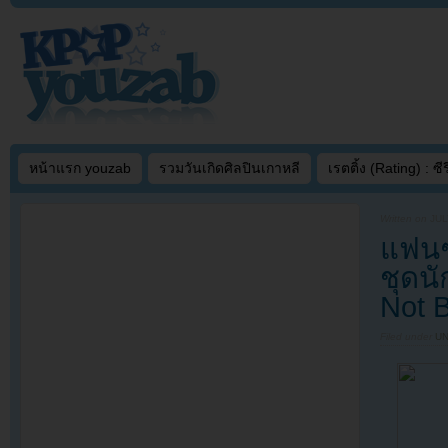
หน้าแรก youzab
รวมวันเกิดศิลปินเกาหลี
เรตติ้ง (Rating) : ซีรี
Written on
JUL
แฟนๆ
ชุดนั
Not 
Filed under
U