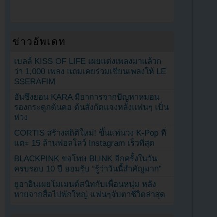
ข่าวอัพเดท
เบลล์ KISS OF LIFE เผยแต่งเพลงมาแล้วก
ว่า 1,000 เพลง แถมเคยร่วมเขียนเพลงให้ LE
SSERAFIM
ฮันซึงยอน KARA มีอาการจากปัญหาหมอน
รองกระดูกต้นคอ ต้นสังกัดแจงหลังแฟนๆ เป็น
ห่วง
CORTIS สร้างสถิติใหม่! ขึ้นแท่นวง K-Pop ที่
แตะ 15 ล้านฟอลโลว์ Instagram เร็วที่สุด
BLACKPINK ขอโทษ BLINK อีกครั้งในวัน
ครบรอบ 10 ปี ยอมรับ “รู้ว่าวันนี้สำคัญมาก”
ยูอาอินเผยโมเมนต์สนิทกับเพื่อนหนุ่ม หลัง
หายจากสื่อไปพักใหญ่ แฟนๆจับตาชีวิตล่าสุด