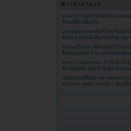
ข่าวล่ามาแรง
นานะปรากฏตัวกับลุคใหม่ สะดุด
ลักษณ์ที่เปลี่ยนไป
บยอนอูซอกเคยเซอร์ไพรส์ไอยูด้วย
พิเศษ แฟนๆเพิ่งสังเกตหลังผ่านมา
ฮายองเปิดประวัติครอบครัวไม่ธ
สืบสายแพทย์ 4 รุ่น แต่ไม่เคยคิ
ดราม่างานครบรอบ 10 ปี BLAC
วิจารณ์หนัก หลังจำกัดผู้ร่วมงาน
ไอยูอัปเดตชีวิตล่าสุด แต่เพลงป
ทำแฟนๆ พูดถึง “จางกีฮา” อีกครั้ง