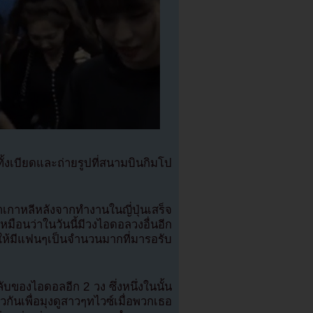
งเบียดและถ่ายรูปที่สนามบินกิมโป
กาหลีหลังจากทำงานในญี่ปุ่นเสร็จ
ือนว่าในวันนี้มีวงไอดอลวงอื่นอีก
ำให้มีแฟนๆเป็นจำนวนมากที่มารอรับ
งไอดอลอีก 2 วง ซึ่งหนึ่งในนั้น
กันเพื่อมุงดูสาวๆทไวซ์เมื่อพวกเธอ