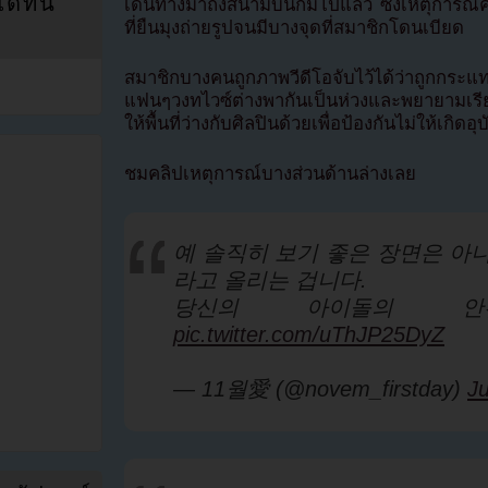
ที่นี่
เดินทางมาถึงสนามบินกิมโปแล้ว ซึ่งเหตุการณ
ที่ยืนมุงถ่ายรูปจนมีบางจุดที่สมาชิกโดนเบียด
สมาชิกบางคนถูกภาพวีดีโอจับไว้ได้ว่าถูกกระแท
แฟนๆวงทไวซ์ต่างพากันเป็นห่วงและพยายามเรียก
ให้พื้นที่ว่างกับศิลปินด้วยเพื่อป้องกันไม่ให้เกิดอุ
ชมคลิปเหตุการณ์บางส่วนด้านล่างเลย
예 솔직히 보기 좋은 장면은 아
라고 올리는 겁니다.
당신의 아이돌의 안전
pic.twitter.com/uThJP25DyZ
— 11월愛 (@novem_firstday)
Ju