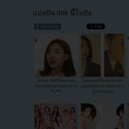
แบ่งปัน link นี้ไปยัง
นายอน TWICE เผยว่าเธอ
โอฮยอกขอให้แฟนๆช่วยดัน
เป็นแฟนคลับตัวยงของวง Oh
เพลงใหม่ของเขาเบียดแซงไอ
My Girl
ยูในชาร์ตเพลง