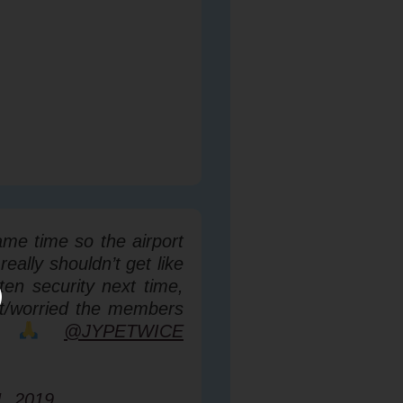
ame time so the airport
eally shouldn’t get like
ten security next time,
et/worried the members
ly
@JYPETWICE
1, 2019