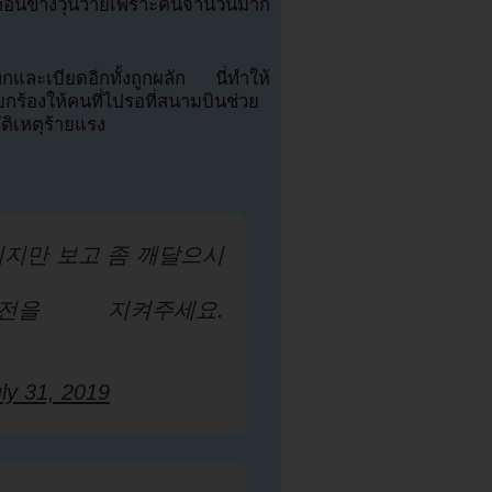
์ค่อนข่างวุ่นวายเพราะคนจำนวนมาก
กและเบียดอีกทั้งถูกผลัก นี่ทำให้
ร้องให้คนที่ไปรอที่สนามบินช่วย
บัติเหตุร้ายแรง
니지만 보고 좀 깨달으시
을 지켜주세요.
ly 31, 2019