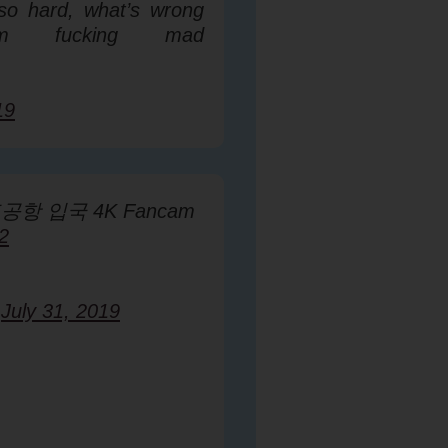
so hard, what’s wrong
m fucking mad
19
항 입국 4K Fancam
2
)
July 31, 2019