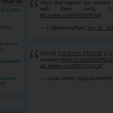
ำสัปดาห์
Jihyo and nayeon got pushed 
with them omfg, I’
ฟ้าในวิดีโอ
pic.twitter.com/M42nFF2nIf
— t (@dramasjihyo)
July 31, 20
ละมินะ
ะแยกตัวจาก
ดง
190731
#트와이스
#TWICE
김포공
youtube>
https://t.co/zXjWzPb7Z
วกเฮดเตอร์
pic.twitter.com/EPQC1pjOqf
— studio PARN (@studioPARN
ามนิยมมาก
2023