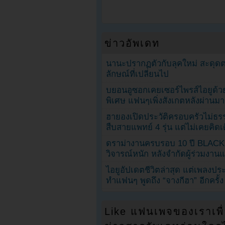
ข่าวอัพเดท
นานะปรากฏตัวกับลุคใหม่ สะดุด
ลักษณ์ที่เปลี่ยนไป
บยอนอูซอกเคยเซอร์ไพรส์ไอยูด้วย
พิเศษ แฟนๆเพิ่งสังเกตหลังผ่านมา
ฮายองเปิดประวัติครอบครัวไม่ธ
สืบสายแพทย์ 4 รุ่น แต่ไม่เคยคิ
ดราม่างานครบรอบ 10 ปี BLAC
วิจารณ์หนัก หลังจำกัดผู้ร่วมงาน
ไอยูอัปเดตชีวิตล่าสุด แต่เพลงป
ทำแฟนๆ พูดถึง “จางกีฮา” อีกครั้ง
Like แฟนเพจของเราเพื