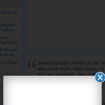
ตาด้วยภาพ
เค้กสั่งทำ
 3 เดือน
รรมดา
ดเดินตามรอย
KPINK แฟน
แค่ 40 คน
ระกอบโพสต์
Several groups arrived at the s
was more hectic than usual… It r
this and hopefully they can tigh
especially because of how ups
looked. Get home safe
pic.twitter.com/AHlE19UODD
— misa •͈ᴗ•͈ (@misayeon)
July 3