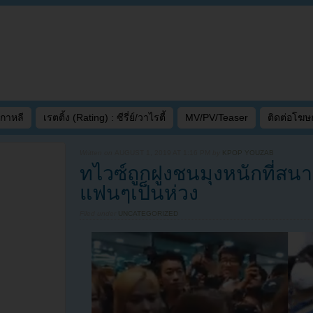
เกาหลี
เรตติ้ง (Rating) : ซีรี่ย์/วาไรตี้
MV/PV/Teaser
ติดต่อโฆ
Written on
AUGUST 1, 2019 AT 1:16 PM
by
KPOP YOUZAB
ทไวซ์ถูกฝูงชนมุงหนักที่ส
แฟนๆเป็นห่วง
Filed under
UNCATEGORIZED