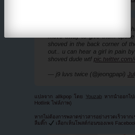
the guards were literally pus
move away to give them space 
shoved in the back corner of th
out.. u can hear a girl in pain 
shoved dude wtf
pic.twitter.c
— j9 luvs twice (@jeongpapi)
Ju
แปลจาก allkpop โดย
Youzab
หากนำออกไปกร
Hotlink ไฟล์ภาพ)
หากไม่ต้องการพลาดข่าวสารอย่างรวดเร็วจาก
ลืมติ๊ก
เลือกเห็นโพสต์ก่อนของเพจ Facebo