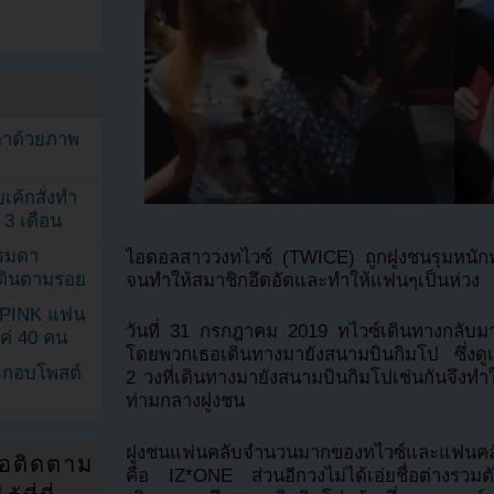
ตาด้วยภาพ
เค้กสั่งทำ
 3 เดือน
รรมดา
ไอดอลสาววงทไวซ์ (TWICE) ถูกฝูงชนรุมหนักทั้
ดเดินตามรอย
จนทำให้สมาชิกอึดอัดและทำให้แฟนๆเป็นห่วง
KPINK แฟน
วันที่ 31 กรกฎาคม 2019 ทไวซ์เดินทางกลับมาเ
แค่ 40 คน
โดยพวกเธอเดินทางมายังสนามบินกิมโป ซึ่งดูเหม
ระกอบโพสต์
2 วงที่เดินทางมายังสนามบินกิมโปเช่นกันจึงท
ท่ามกลางฝูงชน
ฝูงชนแฟนคลับจำนวนมากของทไวซ์และแฟนคลับขอ
่อติดตาม
คือ IZ*ONE ส่วนอีกวงไม่ได้เอ่ยชื่อต่างรวมตัว