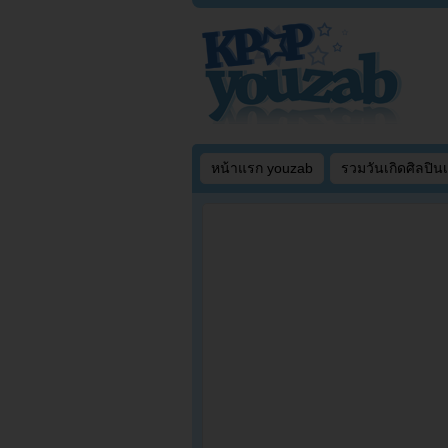
หน้าแรก youzab
รวมวันเกิดศิลปิน