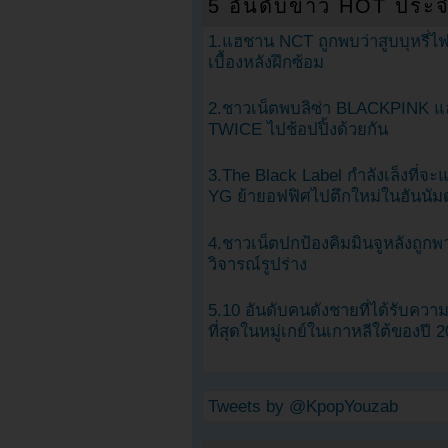
5 อันดับข่าว HOT ประจ
1.แฮชาน NCT ถูกพบว่าสูบบุหรี่ไฟ
เบื้องหลังฝึกซ้อม
2.ชาวเน็ตพบลิซ่า BLACKPINK แ
TWICE ไปช้อปปิ้งด้วยกัน
3.The Black Label กำลังเล็งที่จ
YG ย้ายอฟฟิศไปตึกใหม่ในฮันนัม
4.ชาวเน็ตปกป้องคิมมินจูหลังถูกพ
วิจารณ์รูปร่าง
5.10 อันดับคนดังชายที่ได้รับคว
ที่สุดในหมู่เกย์ในเกาหลีใต้ของปี 
Tweets by @KpopYouzab