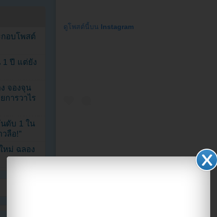
ดูโพสต์นี้บน Instagram
ระกอบโพสต์
1 ปี แต่ยัง
ง จองจุน
รายการวาไร
นดับ 1 ใน
าวลือ!”
นใหม่ ฉลอง