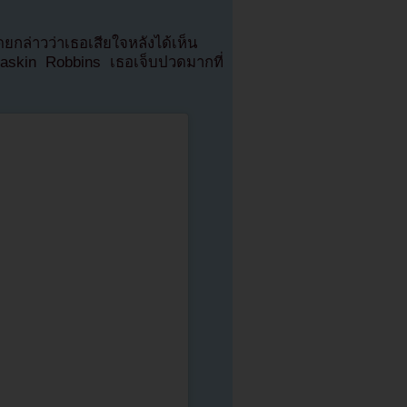
ยกล่าวว่าเธอเสียใจหลังได้เห็น
skin Robbins เธอเจ็บปวดมากที่