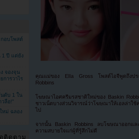
ระกอบโพสต์
1 ปี แต่ยัง
ง จองจุน
คุณแม่ของ Ella Gross โพสต์ไอจีพูดถึงประ
รายการวาไร
Robbins
นดับ 1 ใน
โฆษณาไอศครีมรสชาติใหม่ของ Baskin Robbin
าวลือ!”
ชาวเน็ตบางส่วนวิจารณ์ว่าโฆษณาให้เอลล่าใช้คอน
ไป
นใหม่ ฉลอง
จากนั้น Baskin Robbins ลบโฆษณาออกและโพ
ความสบายใจแก่ผู้ที่รู้สึกไม่ดี
่อติดตาม