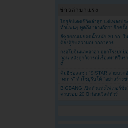
ข่าวล่ามาแรง
ไอยูอัปเดตชีวิตล่าสุด แต่เพลงป
ทำแฟนๆ พูดถึง “จางกีฮา” อีกครั้ง
อีซูฮยอนเผยลดน้ำหนัก 30 กก. ใน 
ต้องสู้กับความอยากอาหาร
กงฮโยจินและฮาฮ่า ออกโรงปกป้อ
วอน หลังถูกวิจารณ์เรื่องท่าทีใน
ตี้
คิมฮีชอลแซว “SISTAR สายบวกอั
วงการ” ทำโซยูรีบโต้ “อย่าสร้างข่
BIGBANG เปิดตัวแท่งไฟเวอร์ชั่
ครบรอบ 20 ปี ก่อนเวิลด์ทัวร์