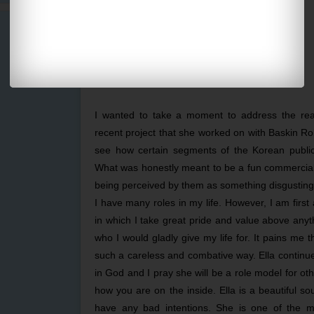
I wanted to take a moment to address the reac
recent project that she worked on with Baskin R
see how certain segments of the Korean public
What was honestly meant to be a fun commercial 
being perceived by them as something disgusting
I have many roles in my life. However, I am first 
in which I take great pride and value above anyt
who I would gladly give my life for. It pains me 
such a careless and combative way. Ella continue
in God and I pray she will be a role model for oth
how you are on the inside. Ella is a beautiful s
have any bad intentions. She is one of the mo