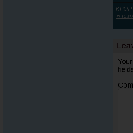
KPOP Y
ชาแต
Lea
Your
fiel
Com