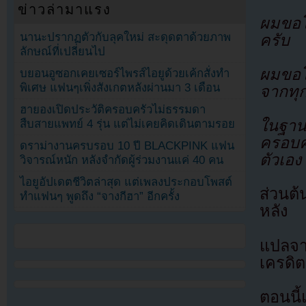
ข่าวล่ามาแรง
ผมขอโ
นานะปรากฏตัวกับลุคใหม่ สะดุดตาด้วยภาพ
ครับ
ลักษณ์ที่เปลี่ยนไป
ผมขอโ
บยอนอูซอกเคยเซอร์ไพรส์ไอยูด้วยเค้กสั่งทำ
พิเศษ แฟนๆเพิ่งสังเกตหลังผ่านมา 3 เดือน
จากทุ
ฮายองเปิดประวัติครอบครัวไม่ธรรมดา
ในฐาน
สืบสายแพทย์ 4 รุ่น แต่ไม่เคยคิดเดินตามรอย
ครอบค
ดราม่างานครบรอบ 10 ปี BLACKPINK แฟน
ตัวเอ
วิจารณ์หนัก หลังจำกัดผู้ร่วมงานแค่ 40 คน
ไอยูอัปเดตชีวิตล่าสุด แต่เพลงประกอบโพสต์
ส่วนต
ทำแฟนๆ พูดถึง “จางกีฮา” อีกครั้ง
หลัง
แปลจ
เครดิต
ตอนนี