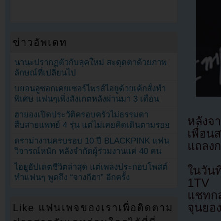
ข่าวอัพเดท
นานะปรากฏตัวกับลุคใหม่ สะดุดตาด้วยภาพ
ลักษณ์ที่เปลี่ยนไป
บยอนอูซอกเคยเซอร์ไพรส์ไอยูด้วยเค้กสั่งทำ
พิเศษ แฟนๆเพิ่งสังเกตหลังผ่านมา 3 เดือน
ฮายองเปิดประวัติครอบครัวไม่ธรรมดา
หลังจา
สืบสายแพทย์ 4 รุ่น แต่ไม่เคยคิดเดินตามรอย
เพื่อ
ดราม่างานครบรอบ 10 ปี BLACKPINK แฟน
แถลงก
วิจารณ์หนัก หลังจำกัดผู้ร่วมงานแค่ 40 คน
ไอยูอัปเดตชีวิตล่าสุด แต่เพลงประกอบโพสต์
ในวัน
ทำแฟนๆ พูดถึง “จางกีฮา” อีกครั้ง
1TV ร
แชทกล
จุนยอ
Like แฟนเพจของเราเพื่อติดตาม