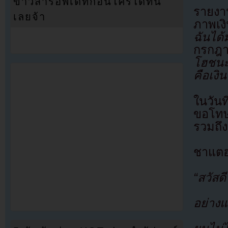
ข่าวสารอัพเดทก่อนใครได้ที่นี่
รายงา
เลยจ้า
ภาพเง
ฉันได
กรกฎา
โฮชนะ
คือเงิน
ในวัน
ขอโทษ
รวมถึง
ชาแตฮ
“สวัสด
อย่าง