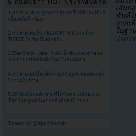
ผมไม่
5 อันดับข่าว HOT ประจำสัปดาห์
เล่นกอ
1.แฮชาน NCT ถูกพบว่าสูบบุหรี่ไฟฟ้าในวิดีโอ
ทันทีใ
เบื้องหลังฝึกซ้อม
จากเห็
ในฐาน
2.ชาวเน็ตพบลิซ่า BLACKPINK และมินะ
ว่ากา
TWICE ไปช้อปปิ้งด้วยกัน
3.The Black Label กำลังเล็งที่จะแยกตัวจาก
YG ย้ายอฟฟิศไปตึกใหม่ในฮันนัมดง
4.ชาวเน็ตปกป้องคิมมินจูหลังถูกพวกเฮดเตอร์
วิจารณ์รูปร่าง
5.10 อันดับคนดังชายที่ได้รับความนิยมมาก
ที่สุดในหมู่เกย์ในเกาหลีใต้ของปี 2023
Tweets by @KpopYouzab