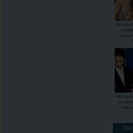
SM ปล่อยค
จากทิฟฟ
รายการ “
จองจุนยอ
และปฏิเส
การพิจาร
← Nex