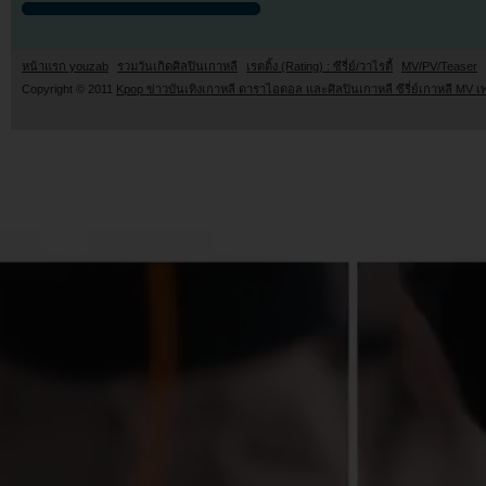
หน้าแรก youzab
รวมวันเกิดศิลปินเกาหลี
เรตติ้ง (Rating) : ซีรี่ย์/วาไรตี้
MV/PV/Teaser
Copyright © 2011
Kpop ข่าวบันเทิงเกาหลี ดาราไอดอล และศิลปินเกาหลี ซีรี่ย์เกาหลี MV เ