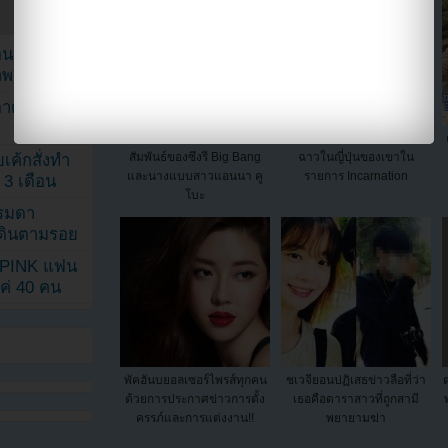
ยอนเผยภาพ
าพ
ตาด้วยภาพ
YG Ent. แถลงการณ์ถึงความ
ซึงรี BIGBANG กล่าวถึงข่าว
สัมพันธ์ของซึงรี Big Bang
ฉาวในญี่ปุ่นของเขาใน
เค้กสั่งทำ
และนางแบบสาวแอนนา คู
รายการ Incarnation
 3 เดือน
โบะ
รรมดา
ดเดินตามรอย
KPINK แฟน
แค่ 40 คน
พัคฮันบยอลเซอร์ไพรส์ทุกคน
ชเวจียอนปฏิเสธข่าวลือที่ว่า
ด้วยการประกาศข่าวการตั้ง
เธอคือดาราสาวที่ถูกสามี
ครรภ์และการแต่งงาน!!
พยายามฆ่า