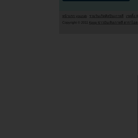
หน้าแรก youzab
รวมวันเกิดศิลปินเกาหลี
เรตติ้ง (
Copyright © 2011
Kpop ข่าวบันเทิงเกาหลี ดาราไอดอ