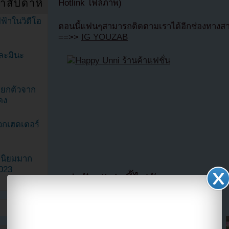
ำสัปดาห์
Hotlink ไฟล์ภาพ)
ฟ้าในวิดีโอ
ตอนนี้แฟนๆสามารถติดตามเราได้อีกช่องทางสา
==>>
IG YOUZAB
ละมินะ
ะแยกตัวจาก
ดง
วกเฮดเตอร์
ามนิยมมาก
2023
แบ่งปัน link นี้ไปยัง