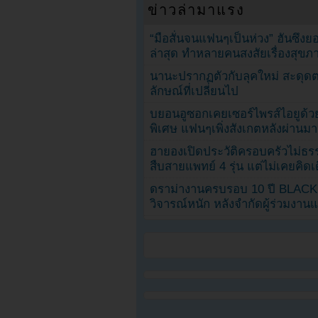
ข่าวล่ามาแรง
“มือสั่นจนแฟนๆเป็นห่วง” ฮันซึง
ล่าสุด ทำหลายคนสงสัยเรื่องสุขภ
นานะปรากฏตัวกับลุคใหม่ สะดุด
ลักษณ์ที่เปลี่ยนไป
บยอนอูซอกเคยเซอร์ไพรส์ไอยูด้วย
พิเศษ แฟนๆเพิ่งสังเกตหลังผ่านมา
ฮายองเปิดประวัติครอบครัวไม่ธ
สืบสายแพทย์ 4 รุ่น แต่ไม่เคยคิ
ดราม่างานครบรอบ 10 ปี BLAC
วิจารณ์หนัก หลังจำกัดผู้ร่วมงาน