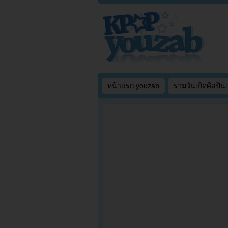
หน้าแรก youzab
รวมวันเกิดศิลปิน