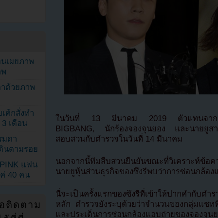
ยอนเผยภาพ
าพ
ตาด้วยภาพ
เค้กสั่งทำ
ในวันที่ 13 มีนาคม 2019 ตัวแทนจากสถานี
 3 เดือน
BIGBANG, นักร้องจองจุนยอง และนายยูสามี
สอบสวนกับตำรวจในวันที่ 14 มีนาคม
รรมดา
ดเดินตามรอย
นอกจากนี้ทีมสืบสวนยืนยันขณะที่วิเคราะห์ข้
KPINK แฟน
นายยูหุ้นส่วนธุรกิจของซึงรีพบว่าการซ่อนกล้องแ
แค่ 40 คน
นี่จะเป็นครั้งแรกของซึงรีที่เข้าให้ปากคำกับตำรว
่อติดตาม
หลัก ตำรวจยังระบุด้วยว่าจำนวนของกลุ่มแชทที่
และประเด็นการซ่อนกล้องแอบถ่ายของจองจุนยองม