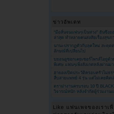
ข่าวอัพเดท
“มือสั่นจนแฟนๆเป็นห่วง” ฮันซึง
ล่าสุด ทำหลายคนสงสัยเรื่องสุขภ
นานะปรากฏตัวกับลุคใหม่ สะดุด
ลักษณ์ที่เปลี่ยนไป
บยอนอูซอกเคยเซอร์ไพรส์ไอยูด้วย
พิเศษ แฟนๆเพิ่งสังเกตหลังผ่านมา
ฮายองเปิดประวัติครอบครัวไม่ธ
สืบสายแพทย์ 4 รุ่น แต่ไม่เคยคิ
ดราม่างานครบรอบ 10 ปี BLAC
วิจารณ์หนัก หลังจำกัดผู้ร่วมงาน
Like แฟนเพจของเราเพื