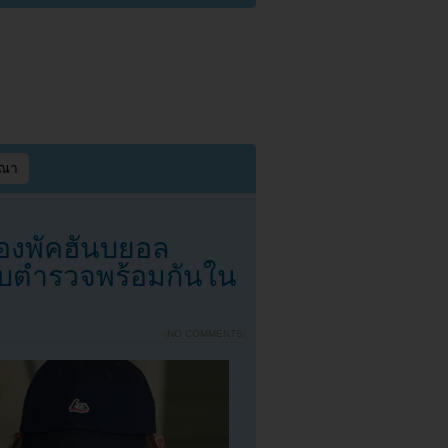
ษณา
ของพัคฮันบยอล
ับตำรวจพร้อมกันใน
{
NO COMMENTS
}