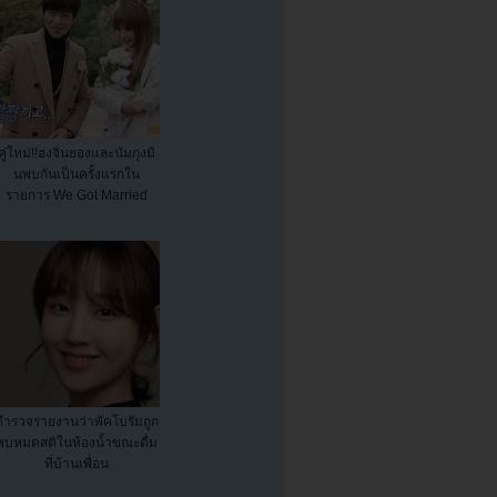
คู่ใหม่!!ฮงจินยองและนัมกุงมิ
นพบกันเป็นครั้งแรกใน
รายการ We Got Married
ตำรวจรายงานว่าพัคโบรัมถูก
พบหมดสติในห้องน้ำขณะดื่ม
ที่บ้านเพื่อน