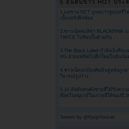
5 อันดับข่าว HOT ประจ
1.แฮชาน NCT ถูกพบว่าสูบบุหรี่ไฟ
เบื้องหลังฝึกซ้อม
2.ชาวเน็ตพบลิซ่า BLACKPINK แ
TWICE ไปช้อปปิ้งด้วยกัน
3.The Black Label กำลังเล็งที่จ
YG ย้ายอฟฟิศไปตึกใหม่ในฮันนัม
4.ชาวเน็ตปกป้องคิมมินจูหลังถูกพ
วิจารณ์รูปร่าง
5.10 อันดับคนดังชายที่ได้รับคว
ที่สุดในหมู่เกย์ในเกาหลีใต้ของปี 
Tweets by @KpopYouzab