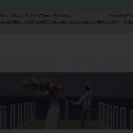
Rating) : ซีรี่ย์/วาไรตี้
MV/PV/Teaser
ติดต่อโฆษณา
Theme SWIFT 
ล และศิลปินเกาหลี ซีรี่ย์เกาหลี MV เพลง ละคร แซ่บ..ทันเหตุการณ์
|
Entries (RSS)
and
Comm