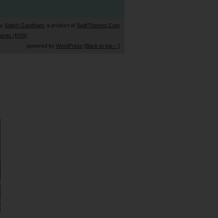
by
Satish Gandham
, a product of
SwiftThemes.Com
ents (RSS)
powered by
WordPress
[Back to top ↑ ]