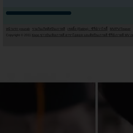
หน้าแรก youzab
รวมวันเกิดศิลปินเกาหลี
เรตติ้ง (Rating) : ซีรี่ย์/วาไรตี้
MV/PV/Teaser
Copyright © 2011
Kpop ข่าวบันเทิงเกาหลี ดาราไอดอล และศิลปินเกาหลี ซีรี่ย์เกาหลี MV เ