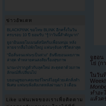
ข่าวอัพเดท
BLACKPINK ขอโทษ BLINK อีกครั้งในวัน
ครบรอบ 10 ปี ยอมรับ “รู้ว่าวันนี้สำคัญมาก”
ยูอาอินเผยโมเมนต์สนิทกับเพื่อนหนุ่ม หลัง
หายจากสื่อไปพักใหญ่ แฟนๆจับตาชีวิตล่าสุด
“มือสั่นจนแฟนๆเป็นห่วง” ฮันซึงยอนเผยภาพ
จูฮอน
ล่าสุด ทำหลายคนสงสัยเรื่องสุขภาพ
โย่ (ก
นานะปรากฏตัวกับลุคใหม่ สะดุดตาด้วยภาพ
ลักษณ์ที่เปลี่ยนไป
ในวัน
Weekl
บยอนอูซอกเคยเซอร์ไพรส์ไอยูด้วยเค้กสั่งทำ
พิเศษ แฟนๆเพิ่งสังเกตหลังผ่านมา 3 เดือน
Monbe
ทำอะไ
แล้วคร
Like แฟนเพจของเราเพื่อติดตาม