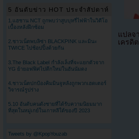
5 อันดับข่าว HOT ประจำสัปดาห์
1.แฮชาน NCT ถูกพบว่าสูบบุหรี่ไฟฟ้าในวิดีโอ
เบื้องหลังฝึกซ้อม
แปลจ
เครดิต
2.ชาวเน็ตพบลิซ่า BLACKPINK และมินะ
TWICE ไปช้อปปิ้งด้วยกัน
3.The Black Label กำลังเล็งที่จะแยกตัวจาก
YG ย้ายอฟฟิศไปตึกใหม่ในฮันนัมดง
4.ชาวเน็ตปกป้องคิมมินจูหลังถูกพวกเฮดเตอร์
วิจารณ์รูปร่าง
5.10 อันดับคนดังชายที่ได้รับความนิยมมาก
ที่สุดในหมู่เกย์ในเกาหลีใต้ของปี 2023
Tweets by @KpopYouzab