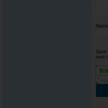
Nam
Save 
next 