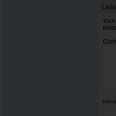
Lea
Your
fiel
Com
Nam