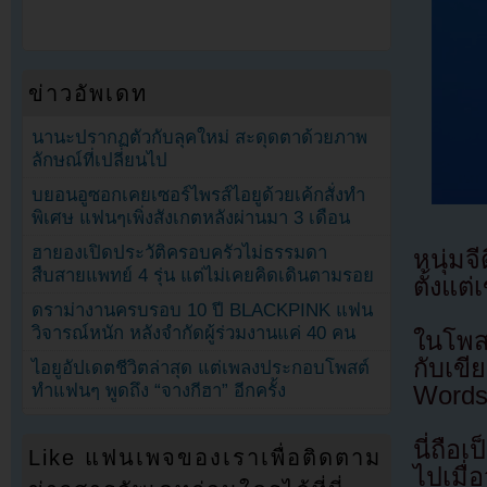
ข่าวอัพเดท
นานะปรากฏตัวกับลุคใหม่ สะดุดตาด้วยภาพ
ลักษณ์ที่เปลี่ยนไป
บยอนอูซอกเคยเซอร์ไพรส์ไอยูด้วยเค้กสั่งทำ
พิเศษ แฟนๆเพิ่งสังเกตหลังผ่านมา 3 เดือน
ฮายองเปิดประวัติครอบครัวไม่ธรรมดา
หนุ่ม
สืบสายแพทย์ 4 รุ่น แต่ไม่เคยคิดเดินตามรอย
ตั้งแต่
ดราม่างานครบรอบ 10 ปี BLACKPINK แฟน
วิจารณ์หนัก หลังจำกัดผู้ร่วมงานแค่ 40 คน
ในโพส
กับเขี
ไอยูอัปเดตชีวิตล่าสุด แต่เพลงประกอบโพสต์
ทำแฟนๆ พูดถึง “จางกีฮา” อีกครั้ง
Words
นี่ถือ
Like แฟนเพจของเราเพื่อติดตาม
ไปเมื