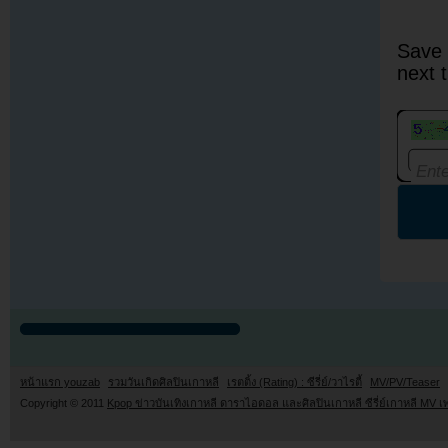
Save 
next 
หน้าแรก youzab
รวมวันเกิดศิลปินเกาหลี
เรตติ้ง (Rating) : ซีรี่ย์/วาไรตี้
MV/PV/Teaser
Copyright © 2011
Kpop ข่าวบันเทิงเกาหลี ดาราไอดอล และศิลปินเกาหลี ซีรี่ย์เกาหลี MV เ