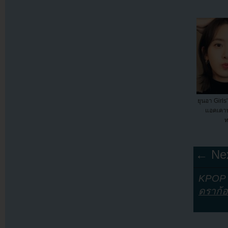
ยุนอา Girls
แอคเคาท์
ท
← Nex
KPOP Y
ดราก้