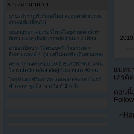
ข่าวล่ามาแรง
นานะปรากฏตัวกับลุคใหม่ สะดุดตาด้วยภาพ
ลักษณ์ที่เปลี่ยนไป
บยอนอูซอกเคยเซอร์ไพรส์ไอยูด้วยเค้กสั่งทำ
2019
พิเศษ แฟนๆเพิ่งสังเกตหลังผ่านมา 3 เดือน
ฮายองเปิดประวัติครอบครัวไม่ธรรมดา
A po
สืบสายแพทย์ 4 รุ่น แต่ไม่เคยคิดเดินตามรอย
ดราม่างานครบรอบ 10 ปี BLACKPINK แฟน
แปลจ
วิจารณ์หนัก หลังจำกัดผู้ร่วมงานแค่ 40 คน
เครดิต
ไอยูอัปเดตชีวิตล่าสุด แต่เพลงประกอบโพสต์
ทำแฟนๆ พูดถึง “จางกีฮา” อีกครั้ง
ตอนนี
Follow