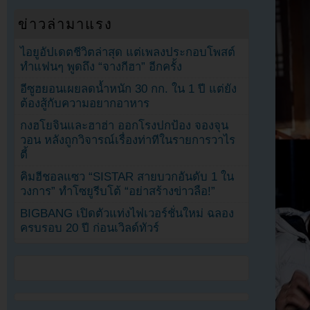
ข่าวล่ามาแรง
ไอยูอัปเดตชีวิตล่าสุด แต่เพลงประกอบโพสต์
ทำแฟนๆ พูดถึง “จางกีฮา” อีกครั้ง
อีซูฮยอนเผยลดน้ำหนัก 30 กก. ใน 1 ปี แต่ยัง
ต้องสู้กับความอยากอาหาร
กงฮโยจินและฮาฮ่า ออกโรงปกป้อง จองจุน
วอน หลังถูกวิจารณ์เรื่องท่าทีในรายการวาไร
ตี้
คิมฮีชอลแซว “SISTAR สายบวกอันดับ 1 ใน
วงการ” ทำโซยูรีบโต้ “อย่าสร้างข่าวลือ!”
BIGBANG เปิดตัวแท่งไฟเวอร์ชั่นใหม่ ฉลอง
ครบรอบ 20 ปี ก่อนเวิลด์ทัวร์