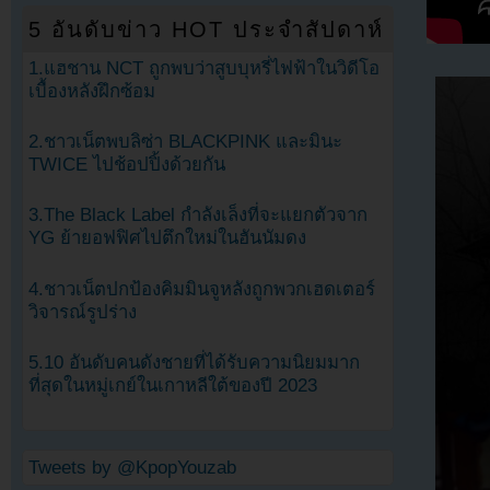
5 อันดับข่าว HOT ประจำสัปดาห์
1.แฮชาน NCT ถูกพบว่าสูบบุหรี่ไฟฟ้าในวิดีโอ
เบื้องหลังฝึกซ้อม
2.ชาวเน็ตพบลิซ่า BLACKPINK และมินะ
TWICE ไปช้อปปิ้งด้วยกัน
3.The Black Label กำลังเล็งที่จะแยกตัวจาก
YG ย้ายอฟฟิศไปตึกใหม่ในฮันนัมดง
4.ชาวเน็ตปกป้องคิมมินจูหลังถูกพวกเฮดเตอร์
วิจารณ์รูปร่าง
5.10 อันดับคนดังชายที่ได้รับความนิยมมาก
ที่สุดในหมู่เกย์ในเกาหลีใต้ของปี 2023
Tweets by @KpopYouzab