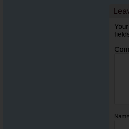
Lea
Your
fiel
Com
Nam