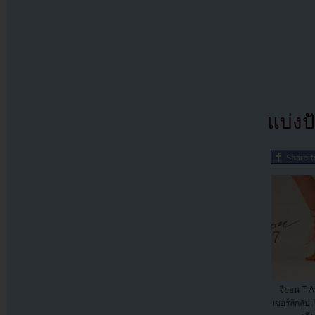
แบ่งปั
จียอน T-
เซอร์ลึกลับเ