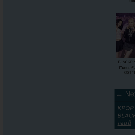
เดี
BLACKPIN
iTunes ทั
OST “
← Nex
KPOP Y
BLAC
เจนนี่