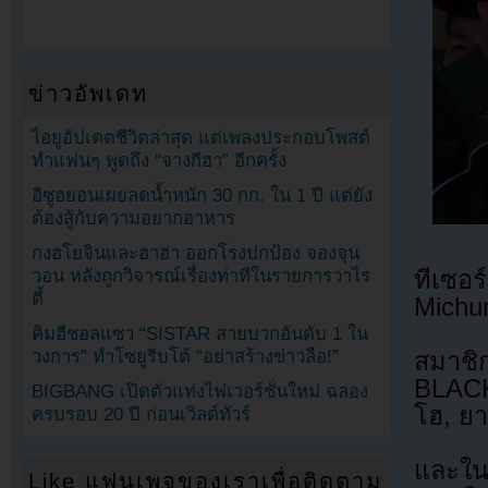
ข่าวอัพเดท
ไอยูอัปเดตชีวิตล่าสุด แต่เพลงประกอบโพสต์
ทำแฟนๆ พูดถึง “จางกีฮา” อีกครั้ง
อีซูฮยอนเผยลดน้ำหนัก 30 กก. ใน 1 ปี แต่ยัง
ต้องสู้กับความอยากอาหาร
กงฮโยจินและฮาฮ่า ออกโรงปกป้อง จองจุน
ทีเซอร
วอน หลังถูกวิจารณ์เรื่องท่าทีในรายการวาไร
ตี้
Michur
คิมฮีชอลแซว “SISTAR สายบวกอันดับ 1 ใน
วงการ” ทำโซยูรีบโต้ “อย่าสร้างข่าวลือ!”
สมาช
BLACKP
BIGBANG เปิดตัวแท่งไฟเวอร์ชั่นใหม่ ฉลอง
โฮ, ย
ครบรอบ 20 ปี ก่อนเวิลด์ทัวร์
และใน
Like แฟนเพจของเราเพื่อติดตาม