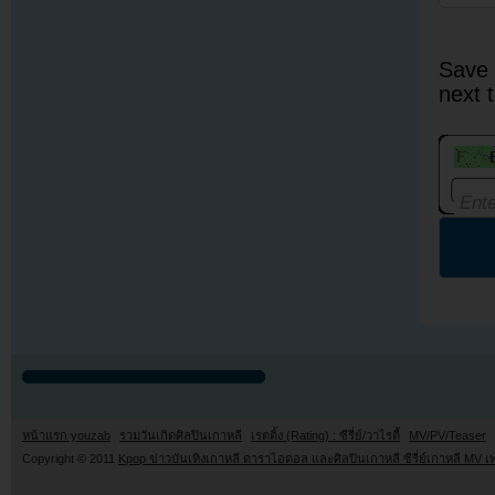
Save 
next 
หน้าแรก youzab
รวมวันเกิดศิลปินเกาหลี
เรตติ้ง (Rating) : ซีรี่ย์/วาไรตี้
MV/PV/Teaser
Copyright © 2011
Kpop ข่าวบันเทิงเกาหลี ดาราไอดอล และศิลปินเกาหลี ซีรี่ย์เกาหลี MV เ