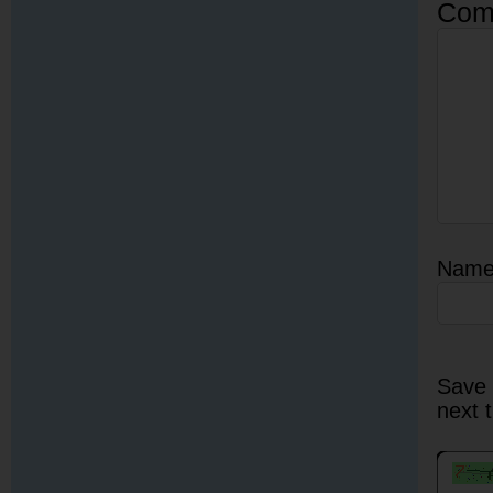
Com
Nam
Save 
next 