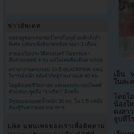
ข่าวอัพเดท
บยอนอูซอกเคยเซอร์ไพรส์ไอยูด้วยเค้กสั่งทำ
พิเศษ แฟนๆเพิ่งสังเกตหลังผ่านมา 3 เดือน
ฮายองเปิดประวัติครอบครัวไม่ธรรมดา
สืบสายแพทย์ 4 รุ่น แต่ไม่เคยคิดเดินตามรอย
ดราม่างานครบรอบ 10 ปี BLACKPINK แฟน
เอ็น 
วิจารณ์หนัก หลังจำกัดผู้ร่วมงานแค่ 40 คน
ในละคร
ไอยูอัปเดตชีวิตล่าสุด แต่เพลงประกอบโพสต์
ทำแฟนๆ พูดถึง “จางกีฮา” อีกครั้ง
โดยไอ
อีซูฮยอนเผยลดน้ำหนัก 30 กก. ใน 1 ปี แต่ยัง
น้องให
ต้องสู้กับความอยากอาหาร
ดงสาวค
จูบที่โ
Like แฟนเพจของเราเพื่อติดตาม