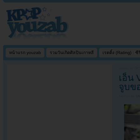
หน้าแรก youzab
รวมวันเกิดศิลปินเกาหลี
เรตติ้ง (Rating) : ซีรี
Written on
OCT
เอ็น
จูบข
Filed under
U