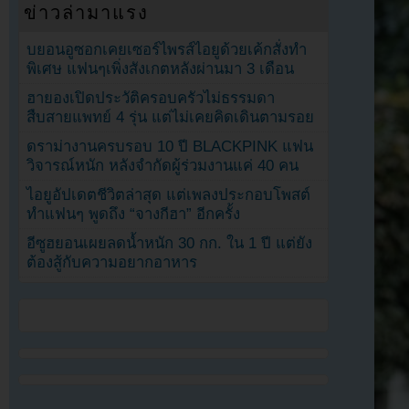
ข่าวล่ามาแรง
บยอนอูซอกเคยเซอร์ไพรส์ไอยูด้วยเค้กสั่งทำ
พิเศษ แฟนๆเพิ่งสังเกตหลังผ่านมา 3 เดือน
ฮายองเปิดประวัติครอบครัวไม่ธรรมดา
สืบสายแพทย์ 4 รุ่น แต่ไม่เคยคิดเดินตามรอย
ดราม่างานครบรอบ 10 ปี BLACKPINK แฟน
วิจารณ์หนัก หลังจำกัดผู้ร่วมงานแค่ 40 คน
ไอยูอัปเดตชีวิตล่าสุด แต่เพลงประกอบโพสต์
ทำแฟนๆ พูดถึง “จางกีฮา” อีกครั้ง
อีซูฮยอนเผยลดน้ำหนัก 30 กก. ใน 1 ปี แต่ยัง
ต้องสู้กับความอยากอาหาร