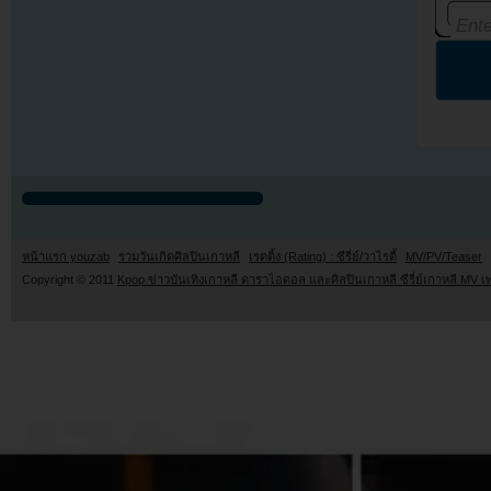
หน้าแรก youzab
รวมวันเกิดศิลปินเกาหลี
เรตติ้ง (Rating) : ซีรี่ย์/วาไรตี้
MV/PV/Teaser
Copyright © 2011
Kpop ข่าวบันเทิงเกาหลี ดาราไอดอล และศิลปินเกาหลี ซีรี่ย์เกาหลี MV เ