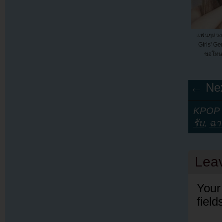
แฟนๆห่วง
Girls' Ge
ขอโทษใ
← Nex
KPOP Y
รับ
,
ฉา
Lea
Your
fiel