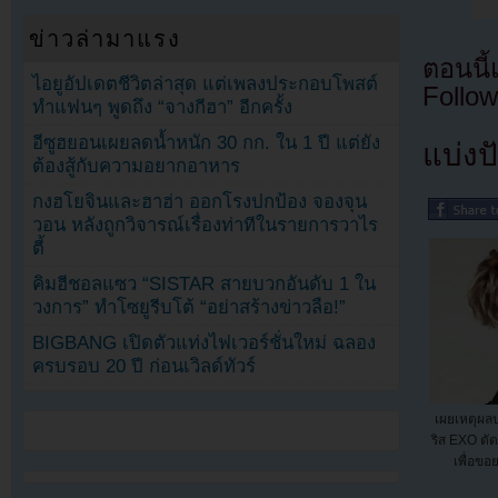
ข่าวล่ามาแรง
ตอนนี
ไอยูอัปเดตชีวิตล่าสุด แต่เพลงประกอบโพสต์
Follow
ทำแฟนๆ พูดถึง “จางกีฮา” อีกครั้ง
อีซูฮยอนเผยลดน้ำหนัก 30 กก. ใน 1 ปี แต่ยัง
แบ่งปั
ต้องสู้กับความอยากอาหาร
กงฮโยจินและฮาฮ่า ออกโรงปกป้อง จองจุน
วอน หลังถูกวิจารณ์เรื่องท่าทีในรายการวาไร
ตี้
คิมฮีชอลแซว “SISTAR สายบวกอันดับ 1 ใน
วงการ” ทำโซยูรีบโต้ “อย่าสร้างข่าวลือ!”
BIGBANG เปิดตัวแท่งไฟเวอร์ชั่นใหม่ ฉลอง
ครบรอบ 20 ปี ก่อนเวิลด์ทัวร์
เผยเหตุผลบ
ริส EXO ตัด
เพื่อขอ