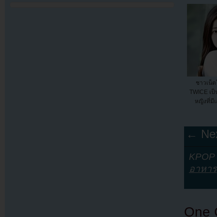
ชาวเน็
TWICE เป็
หญิงที่มีเ
← Nex
KPOP Y
อาหาร
One 