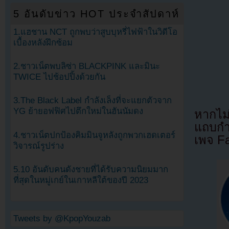
5 อันดับข่าว HOT ประจำสัปดาห์
1.แฮชาน NCT ถูกพบว่าสูบบุหรี่ไฟฟ้าในวิดีโอ
เบื้องหลังฝึกซ้อม
2.ชาวเน็ตพบลิซ่า BLACKPINK และมินะ
TWICE ไปช้อปปิ้งด้วยกัน
3.The Black Label กำลังเล็งที่จะแยกตัวจาก
YG ย้ายอฟฟิศไปตึกใหม่ในฮันนัมดง
หากไม
แถบกำล
4.ชาวเน็ตปกป้องคิมมินจูหลังถูกพวกเฮดเตอร์
เพจ F
วิจารณ์รูปร่าง
5.10 อันดับคนดังชายที่ได้รับความนิยมมาก
ที่สุดในหมู่เกย์ในเกาหลีใต้ของปี 2023
Tweets by @KpopYouzab