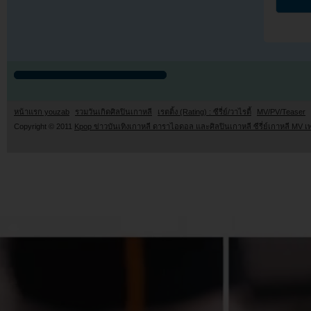
หน้าแรก youzab
รวมวันเกิดศิลปินเกาหลี
เรตติ้ง (Rating) : ซีรี่ย์/วาไรตี้
MV/PV/Teaser
Copyright © 2011
Kpop ข่าวบันเทิงเกาหลี ดาราไอดอล และศิลปินเกาหลี ซีรี่ย์เกาหลี MV เ