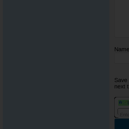
Nam
Save 
next 