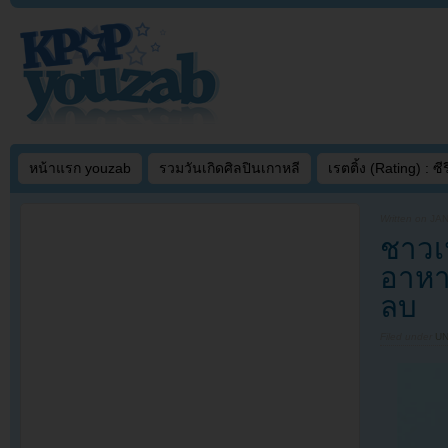
หน้าแรก youzab
รวมวันเกิดศิลปินเกาหลี
เรตติ้ง (Rating) : ซีรี
Written on
JAN
ชาวเน
อาหา
ลบ
Filed under
U