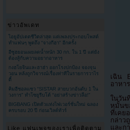
ข่าวอัพเดท
ไอยูอัปเดตชีวิตล่าสุด แต่เพลงประกอบโพสต์
ทำแฟนๆ พูดถึง “จางกีฮา” อีกครั้ง
อีซูฮยอนเผยลดน้ำหนัก 30 กก. ใน 1 ปี แต่ยัง
ต้องสู้กับความอยากอาหาร
กงฮโยจินและฮาฮ่า ออกโรงปกป้อง จองจุน
วอน หลังถูกวิจารณ์เรื่องท่าทีในรายการวาไร
เฉิน E
ตี้
อาหา
คิมฮีชอลแซว “SISTAR สายบวกอันดับ 1 ใน
วงการ” ทำโซยูรีบโต้ “อย่าสร้างข่าวลือ!”
ในวันท
BIGBANG เปิดตัวแท่งไฟเวอร์ชั่นใหม่ ฉลอง
หมั้นข
ครบรอบ 20 ปี ก่อนเวิลด์ทัวร์
ที่เค
กล่าว
และกาง
Like แฟนเพจของเราเพื่อติดตาม