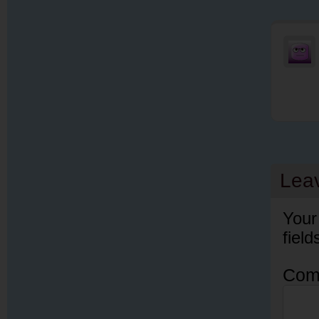
Lea
Your
fiel
Com