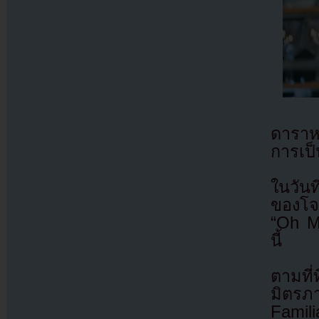
ดาราหน
การเป็
ในวันท
ของโจ
“Oh My
นี้
ตามที
มิตรภา
Famili