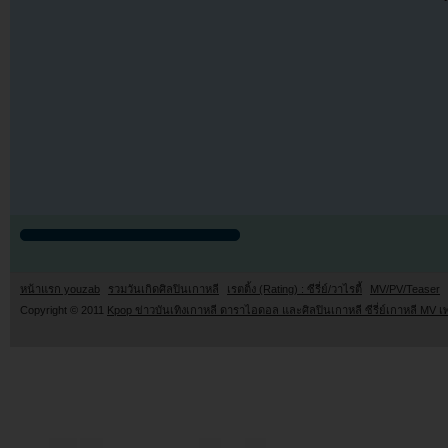
หน้าแรก youzab
รวมวันเกิดศิลปินเกาหลี
เรตติ้ง (Rating) : ซีรี่ย์/วาไรตี้
MV/PV/Teaser
Copyright © 2011
Kpop ข่าวบันเทิงเกาหลี ดาราไอดอล และศิลปินเกาหลี ซีรี่ย์เกาหลี MV เ