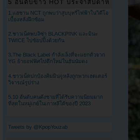
5 อันดับข่าว HOT ประจำสัปดาห์
1.แฮชาน NCT ถูกพบว่าสูบบุหรี่ไฟฟ้าในวิดีโอ
เบื้องหลังฝึกซ้อม
2.ชาวเน็ตพบลิซ่า BLACKPINK และมินะ
TWICE ไปช้อปปิ้งด้วยกัน
3.The Black Label กำลังเล็งที่จะแยกตัวจาก
YG ย้ายอฟฟิศไปตึกใหม่ในฮันนัมดง
4.ชาวเน็ตปกป้องคิมมินจูหลังถูกพวกเฮดเตอร์
วิจารณ์รูปร่าง
5.10 อันดับคนดังชายที่ได้รับความนิยมมาก
ที่สุดในหมู่เกย์ในเกาหลีใต้ของปี 2023
Tweets by @KpopYouzab