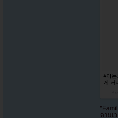
#아는
게 커
A p
“Famil
ตามเวล