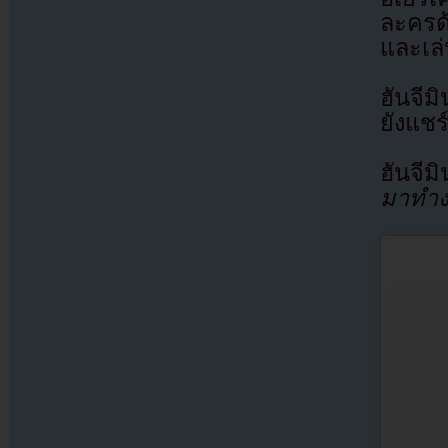
ละครด้
และเล่
ฮันจีม
ยังแช
ฮันจีม
มาทำงา