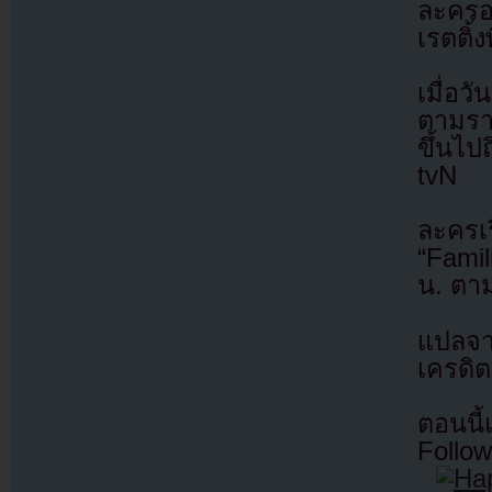
ละครอ
เรตติ้
เมื่อว
ตามรา
ขึ้นไป
tvN
ละครเร
“Fami
น. ตาม
แปลจ
เครดิต
ตอนนี
Follow