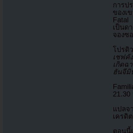
การปร
ของเขา
Fatal 
เป็นด
จองซอก
โปรดิ
เชฟคั
เกิดฉ
ฮันจีม
Famil
21.30
แปลจ
เครดิต
ตอนนี