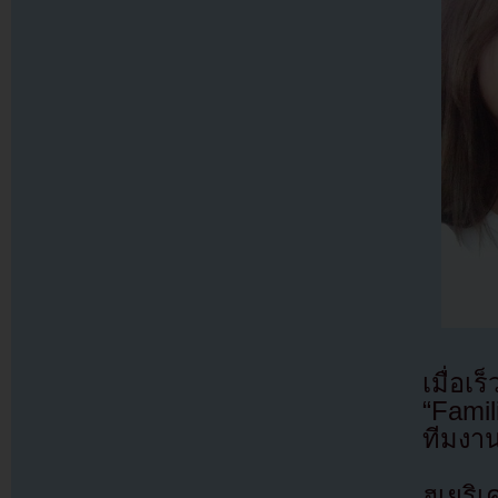
เมื่อเ
“Fami
ทีมงา
ฮเยริ