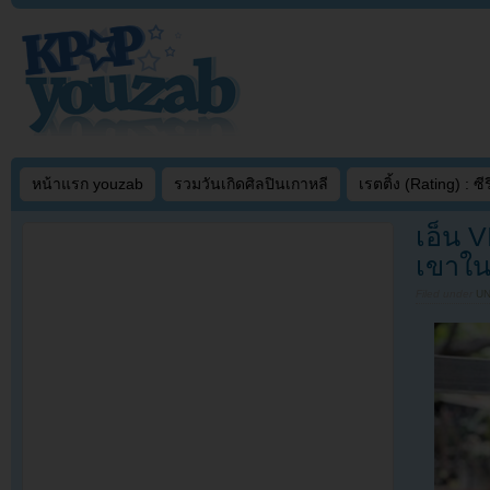
หน้าแรก youzab
รวมวันเกิดศิลปินเกาหลี
เรตติ้ง (Rating) : ซีรี
เอ็น 
เขาใน
Filed under
U