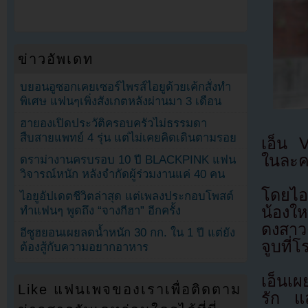
ข่าวอัพเดท
บยอนอูซอกเคยเซอร์ไพรส์ไอยูด้วยเค้กสั่งทำ
พิเศษ แฟนๆเพิ่งสังเกตหลังผ่านมา 3 เดือน
ฮายองเปิดประวัติครอบครัวไม่ธรรมดา
สืบสายแพทย์ 4 รุ่น แต่ไม่เคยคิดเดินตามรอย
เอ็น 
ในละคร
ดราม่างานครบรอบ 10 ปี BLACKPINK แฟน
วิจารณ์หนัก หลังจำกัดผู้ร่วมงานแค่ 40 คน
โดยไอ
ไอยูอัปเดตชีวิตล่าสุด แต่เพลงประกอบโพสต์
น้องให
ทำแฟนๆ พูดถึง “จางกีฮา” อีกครั้ง
ดงสาวค
อีซูฮยอนเผยลดน้ำหนัก 30 กก. ใน 1 ปี แต่ยัง
จูบที่โ
ต้องสู้กับความอยากอาหาร
เอ็นเผ
Like แฟนเพจของเราเพื่อติดตาม
รัก แ