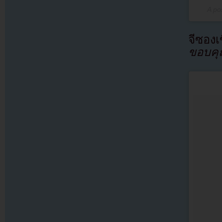
A po
จีซองเ
ขอบคุณ