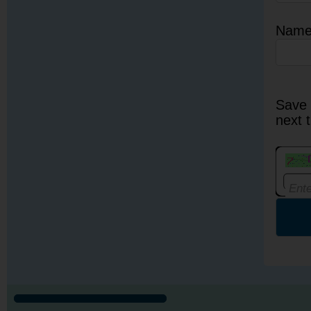
Nam
Save 
next 