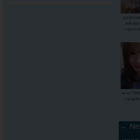
ยุนเซอาเผ
คลับของ
รายการ W
ซานะ TWIC
แฟนคลับ
← Nex