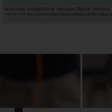
หน้าแรก youzab
รวมวันเกิดศิลปินเกาหลี
เรตติ้ง (Rating) : ซีรี่ย์/วาไรตี้
MV/PV/Teaser
Copyright © 2011
Kpop ข่าวบันเทิงเกาหลี ดาราไอดอล และศิลปินเกาหลี ซีรี่ย์เกาหลี MV เ