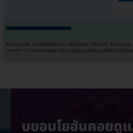
หน้าแรก youzab
รวมวันเกิดศิลปินเกาหลี
เรตติ้ง (Rating) : ซีรี่ย์/วาไรตี้
MV/PV/Teaser
Copyright © 2011
Kpop ข่าวบันเทิงเกาหลี ดาราไอดอล และศิลปินเกาหลี ซีรี่ย์เกาหลี MV เ