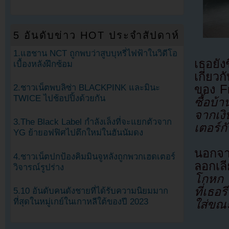
5 อันดับข่าว HOT ประจำสัปดาห์
1.แฮชาน NCT ถูกพบว่าสูบบุหรี่ไฟฟ้าในวิดีโอ
เธอยังช
เบื้องหลังฝึกซ้อม
เกี่ยว
ของ Fr
2.ชาวเน็ตพบลิซ่า BLACKPINK และมินะ
TWICE ไปช้อปปิ้งด้วยกัน
ซื้อบ
จากเงิ
3.The Black Label กำลังเล็งที่จะแยกตัวจาก
เตอร์ก
YG ย้ายอฟฟิศไปตึกใหม่ในฮันนัมดง
นอกจาก
4.ชาวเน็ตปกป้องคิมมินจูหลังถูกพวกเฮดเตอร์
ลอกเลี
วิจารณ์รูปร่าง
โกหก เ
ที่เธอ
5.10 อันดับคนดังชายที่ได้รับความนิยมมาก
ที่สุดในหมู่เกย์ในเกาหลีใต้ของปี 2023
ใส่ขณะ