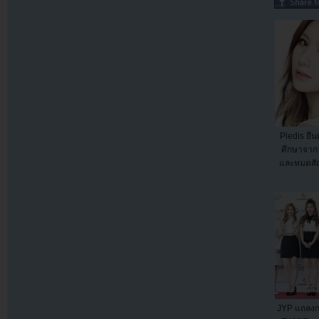
Pledis ยื
ศึกษาจากว
และหมดสัญ
JYP แถลงกา