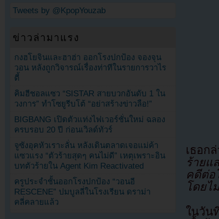
Tweets by @KpopYouzab
ข่าวล่ามาแรง
กงฮโยจินและฮาฮ่า ออกโรงปกป้อง จองจุน
วอน หลังถูกวิจารณ์เรื่องท่าทีในรายการวาไร
ตี้
คิมฮีชอลแซว “SISTAR สายบวกอันดับ 1 ใน
วงการ” ทำโซยูรีบโต้ “อย่าสร้างข่าวลือ!”
BIGBANG เปิดตัวแท่งไฟเวอร์ชั่นใหม่ ฉลอง
ครบรอบ 20 ปี ก่อนเวิลด์ทัวร์
จูซังอุคหัวเราะลั่น หลังเดินตลาดเจอแม่ค้า
เธอกล่
แซวแรง “ตัวร้ายสุดๆ คนไม่ดี” เหตุเพราะอิน
ร้ายแล
บทตัวร้ายใน Agent Kim Reactivated
คดีต่อ
ครูประจำชั้นออกโรงปกป้อง “วอนอี
โดยไม่
RESCENE” ปมบูลลี่ในโรงเรียน ดราม่า
คลี่คลายแล้ว
ในวัน