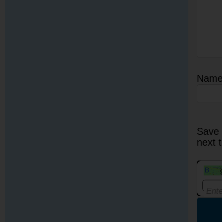
Nam
Save 
next 