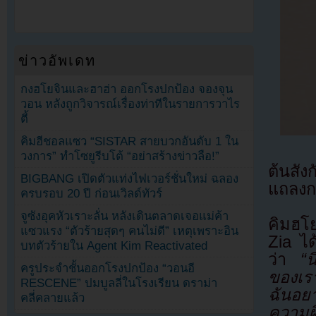
ข่าวอัพเดท
กงฮโยจินและฮาฮ่า ออกโรงปกป้อง จองจุน
วอน หลังถูกวิจารณ์เรื่องท่าทีในรายการวาไร
ตี้
คิมฮีชอลแซว “SISTAR สายบวกอันดับ 1 ใน
วงการ” ทำโซยูรีบโต้ “อย่าสร้างข่าวลือ!”
ต้นสั
BIGBANG เปิดตัวแท่งไฟเวอร์ชั่นใหม่ ฉลอง
แถลงกา
ครบรอบ 20 ปี ก่อนเวิลด์ทัวร์
จูซังอุคหัวเราะลั่น หลังเดินตลาดเจอแม่ค้า
คิมฮโ
แซวแรง “ตัวร้ายสุดๆ คนไม่ดี” เหตุเพราะอิน
Zia ไ
บทตัวร้ายใน Agent Kim Reactivated
ว่า
“นี่
ครูประจำชั้นออกโรงปกป้อง “วอนอี
ของเร
RESCENE” ปมบูลลี่ในโรงเรียน ดราม่า
ฉันอย
คลี่คลายแล้ว
ความผ