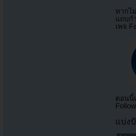
หากไม
แถบกำล
เพจ F
ตอนนี
Follow
แบ่งปั