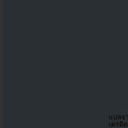
แปลจ
เครดิต